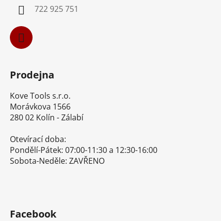
í
722 925 751
Prodejna
Kove Tools s.r.o.
Morávkova 1566
280 02 Kolín - Zálabí
Otevírací doba:
Pondělí-Pátek: 07:00-11:30 a 12:30-16:00
Sobota-Neděle: ZAVŘENO
Facebook