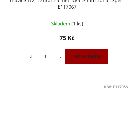
Hlavice 1/2" 12hranná metrická 24mm Tona Expert
E117067
Skladem
(1 ks)
75 Kč
DO KOŠÍKU
Kód:
E117058