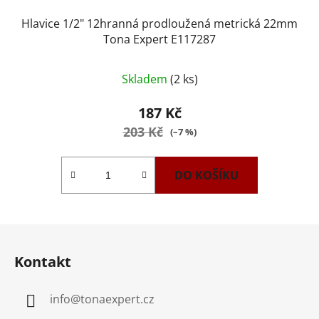
Hlavice 1/2" 12hranná prodloužená metrická 22mm
Tona Expert E117287
Skladem
(2 ks)
187 Kč
203 Kč
(–7 %)
DO KOŠÍKU
Z
á
Kontakt
p
a
info
@
tonaexpert.cz
t