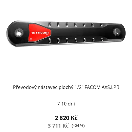
Převodový nástavec plochý 1/2" FACOM AXS.LPB
7-10 dní
2 820 Kč
3 711 Kč
(–24 %)