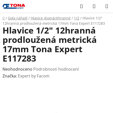
Přejít
Hledat
NÁKUP
na
KOŠÍK
obsah
Domů
/
Gola nářadí
/
Hlavice dvanáctihranné
/
1/2
/
Hlavice 1/2"
12hranná prodloužená metrická 17mm Tona Expert E117283
Hlavice 1/2" 12hranná
prodloužená metrická
17mm Tona Expert
E117283
Průměrné
Neohodnoceno
Podrobnosti hodnocení
hodnocení
Značka:
Expert by Facom
produktu
je
0,0
z
5