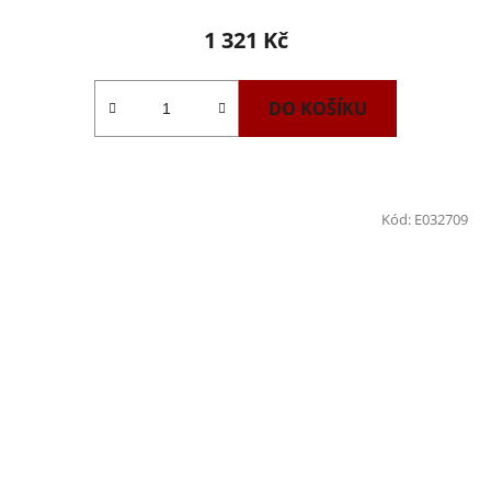
1 321 Kč
DO KOŠÍKU
Kód:
E032709