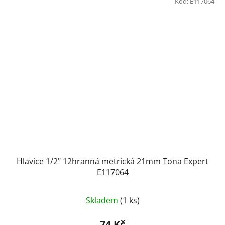
Kód:
E117064
Hlavice 1/2" 12hranná metrická 21mm Tona Expert
E117064
Skladem
(1 ks)
74 Kč