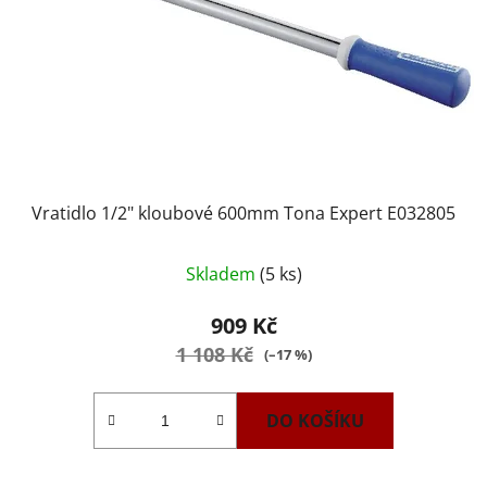
Vratidlo 1/2" kloubové 600mm Tona Expert E032805
Průměrné
Skladem
(5 ks)
hodnocení
produktu
909 Kč
je
1 108 Kč
(–17 %)
3,3
z
DO KOŠÍKU
5
hvězdiček.