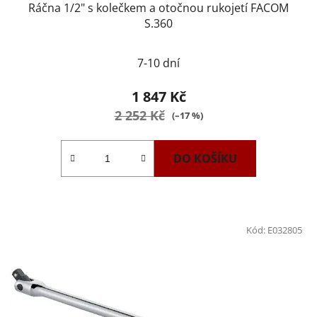
Ráčna 1/2" s kolečkem a otočnou rukojetí FACOM
S.360
7-10 dní
1 847 Kč
2 252 Kč
(–17 %)
DO KOŠÍKU
Kód:
E032805