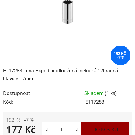
hvězdiček.
192 KČ
–7 %
E117283 Tona Expert prodloužená metrická 12hranná
hlavice 17mm
Dostupnost
Skladem
(1 ks)
Kód:
E117283
192 Kč
–7 %
177 Kč
DO KOŠÍKU