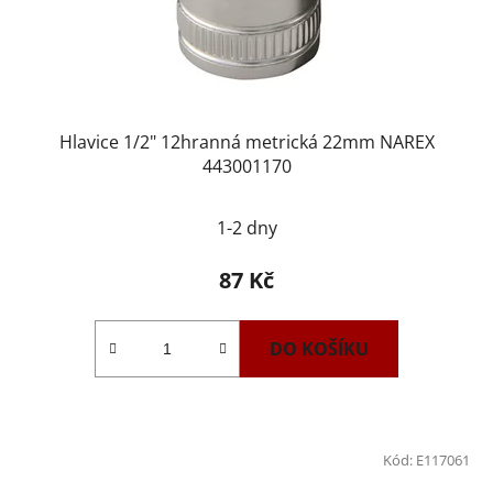
Hlavice 1/2" 12hranná metrická 22mm NAREX
443001170
1-2 dny
87 Kč
DO KOŠÍKU
Kód:
E117061