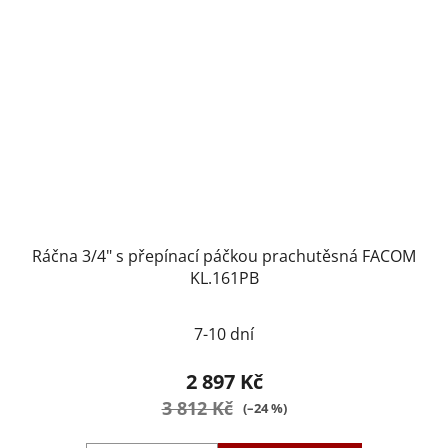
Ráčna 3/4" s přepínací páčkou prachutěsná FACOM
KL.161PB
7-10 dní
2 897 Kč
3 812 Kč
(–24 %)