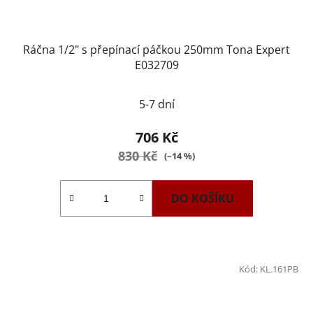
Ráčna 1/2" s přepínací páčkou 250mm Tona Expert
E032709
5-7 dní
706 Kč
830 Kč
(–14 %)
DO KOŠÍKU
Kód:
KL.161PB