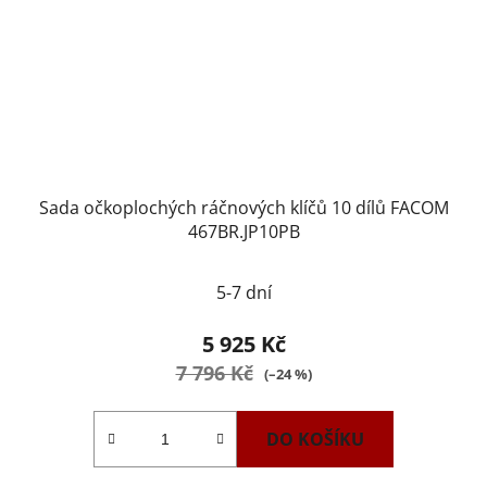
Sada očkoplochých ráčnových klíčů 10 dílů FACOM
467BR.JP10PB
5-7 dní
5 925 Kč
7 796 Kč
(–24 %)
DO KOŠÍKU