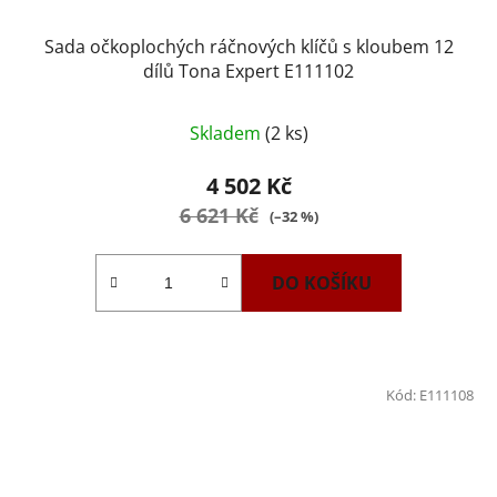
Sada očkoplochých ráčnových klíčů s kloubem 12
dílů Tona Expert E111102
Skladem
(2 ks)
4 502 Kč
6 621 Kč
(–32 %)
DO KOŠÍKU
Kód:
E111108