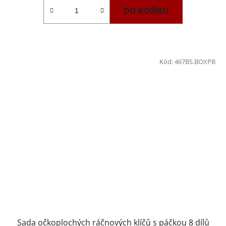
DO KOŠÍKU
Kód:
467BS.BOXPB
Sada očkoplochých ráčnových klíčů s páčkou 8 dílů