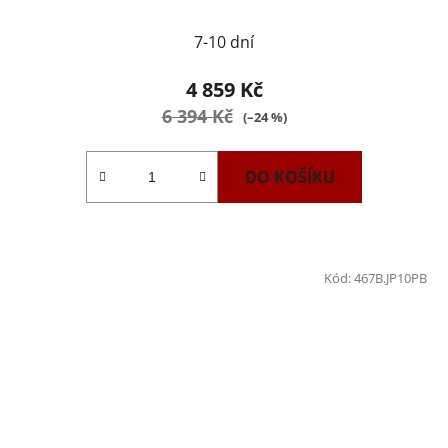
7-10 dní
4 859 Kč
6 394 Kč
(–24 %)
DO KOŠÍKU
Kód:
467B.JP10PB