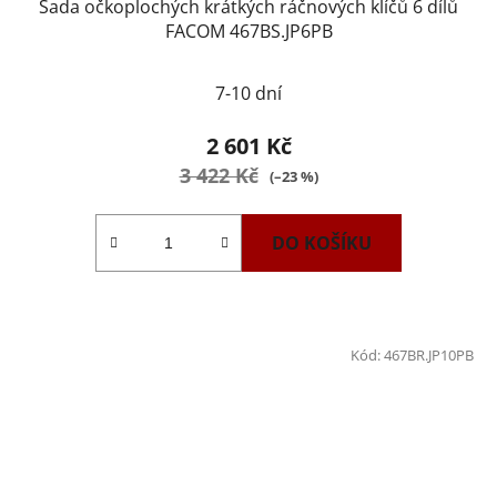
Sada očkoplochých krátkých ráčnových klíčů 6 dílů
FACOM 467BS.JP6PB
7-10 dní
2 601 Kč
3 422 Kč
(–23 %)
DO KOŠÍKU
Kód:
467BR.JP10PB