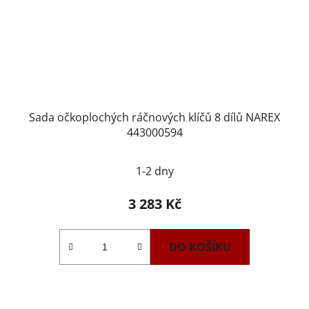
Sada očkoplochých ráčnových klíčů 8 dílů NAREX
443000594
1-2 dny
3 283 Kč
DO KOŠÍKU