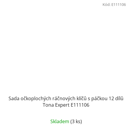
Kód:
E111106
Sada očkoplochých ráčnových klíčů s páčkou 12 dílů
Tona Expert E111106
Průměrné
Skladem
(3 ks)
hodnocení