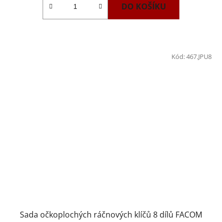
DO KOŠÍKU
5
hvězdiček.
Kód:
467.JPU8
Sada očkoplochých ráčnových klíčů 8 dílů FACOM