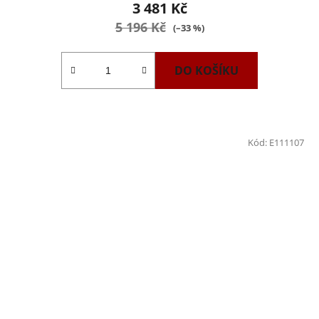
produktu
3 481 Kč
je
5 196 Kč
(–33 %)
4,0
z
DO KOŠÍKU
5
hvězdiček.
Kód:
E111107