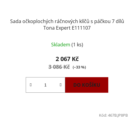
Sada očkoplochých ráčnových klíčů s páčkou 7 dílů
Tona Expert E111107
Skladem
(1 ks)
2 067 Kč
3 086 Kč
(–33 %)
DO KOŠÍKU
Kód:
467B.JP8PB