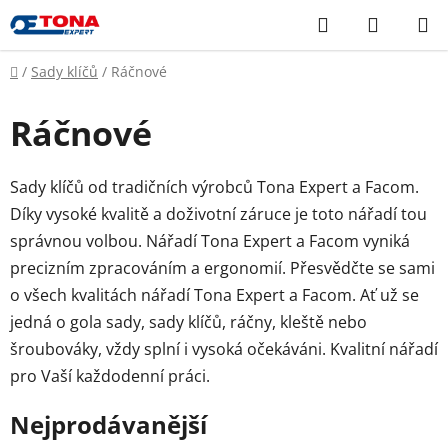
Přejít
Hledat
NÁKUP
na
KOŠÍK
obsah
Domů
/
Sady klíčů
/
Ráčnové
Ráčnové
Sady klíčů od tradičních výrobců Tona Expert a Facom.
Díky vysoké kvalitě a doživotní záruce je toto nářadí tou
správnou volbou. Nářadí Tona Expert a Facom vyniká
precizním zpracováním a ergonomií. Přesvědčte se sami
o všech kvalitách nářadí Tona Expert a Facom. Ať už se
jedná o gola sady, sady klíčů, ráčny, kleště nebo
šroubováky, vždy splní i vysoká očekáváni. Kvalitní nářadí
pro Vaší každodenní práci.
Nejprodávanější