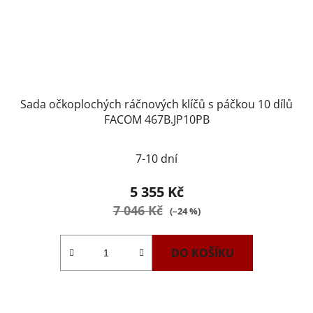
Sada očkoplochých ráčnových klíčů s páčkou 10 dílů
FACOM 467B.JP10PB
Průměrné
7-10 dní
hodnocení
produktu
5 355 Kč
je
7 046 Kč
(–24 %)
1,0
z
DO KOŠÍKU
5
hvězdiček.