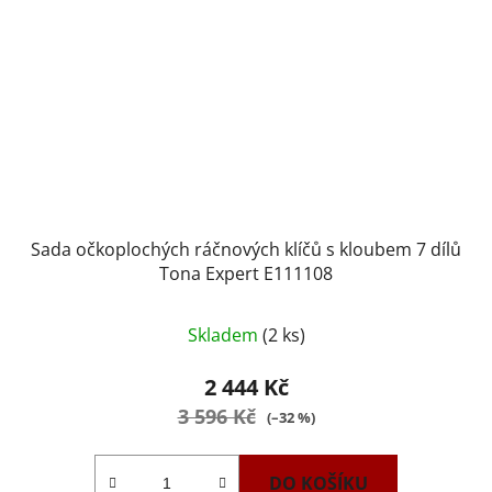
Sada očkoplochých ráčnových klíčů s kloubem 7 dílů
Tona Expert E111108
Skladem
(2 ks)
2 444 Kč
3 596 Kč
(–32 %)
DO KOŠÍKU