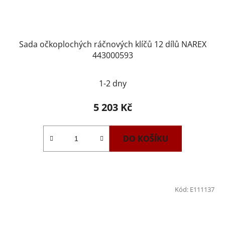
Sada očkoplochých ráčnových klíčů 12 dílů NAREX
443000593
1-2 dny
5 203 Kč
DO KOŠÍKU
Kód:
E111137