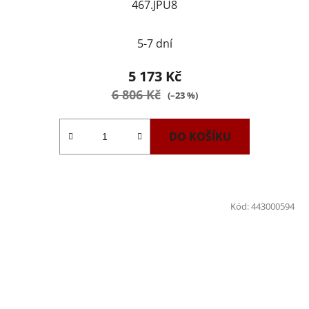
467.JPU8
5-7 dní
5 173 Kč
6 806 Kč
(–23 %)
DO KOŠÍKU
Kód:
443000594