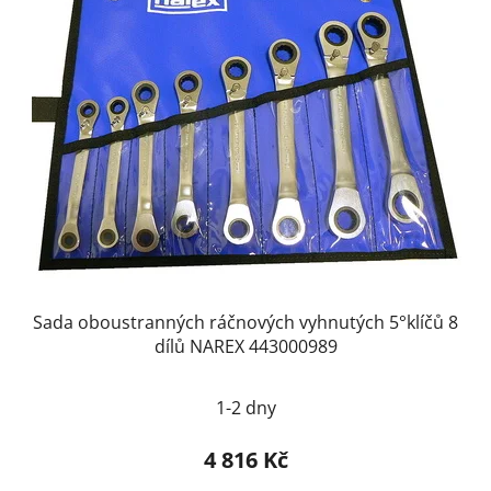
Sada oboustranných ráčnových vyhnutých 5°klíčů 8
dílů NAREX 443000989
1-2 dny
4 816 Kč