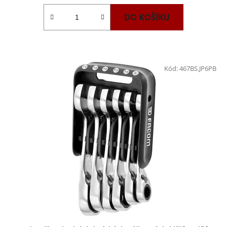
DO KOŠÍKU
Kód:
467BS.JP6PB