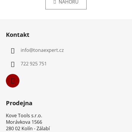
k
NAHORU
á
o
d
v
a
á
Z
c
n
á
í
í
Kontakt
p
p
r
a
v
info
@
tonaexpert.cz
t
k
í
y
722 925 751
v
ý
p
i
s
u
Prodejna
Kove Tools s.r.o.
Morávkova 1566
280 02 Kolín - Zálabí