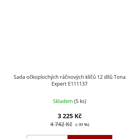
Sada očkoplochých ráčnových klíčů 12 dílů Tona
Expert E111137
Průměrné
Skladem
(5 ks)
hodnocení
produktu
3 225 Kč
je
4 742 Kč
(–31 %)
5,0
z