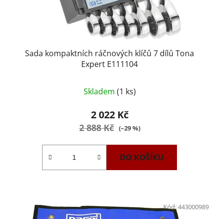
u
k
t
ů
Sada kompaktních ráčnových klíčů 7 dílů Tona
Expert E111104
Skladem
(1 ks)
2 022 Kč
2 888 Kč
(–29 %)
DO KOŠÍKU
Kód:
443000989