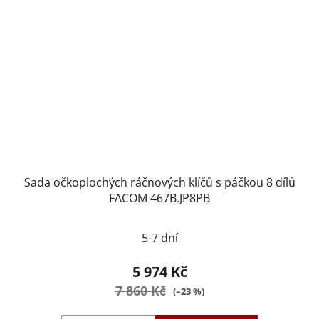
Sada očkoplochých ráčnových klíčů s páčkou 8 dílů
FACOM 467B.JP8PB
5-7 dní
5 974 Kč
7 860 Kč
(–23 %)