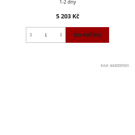
1-2 dny
5 203 Kč
DO KOŠÍKU
Kód:
443000593