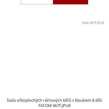
Kód:
467F.JPU8
Sada očkoplochých ráčnových klíčů s kloubem 8 dílů
FACOM 467F.JPU8