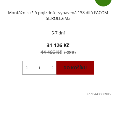
Montážní skříň pojízdná - vybavená 138 dílů FACOM
SL.ROLL.6M3
5-7 dní
31 126 Kč
44 466 Kč
(–30 %)
DO KOŠÍKU
Kód:
443000995