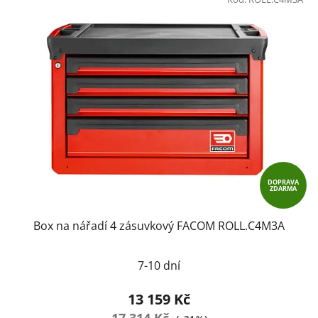
ý
r
p
o
i
d
s
u
p
k
r
t
o
ů
d
u
k
t
DOPRAVA
ZDARMA
ů
Box na nářadí 4 zásuvkový FACOM ROLL.C4M3A
7-10 dní
13 159 Kč