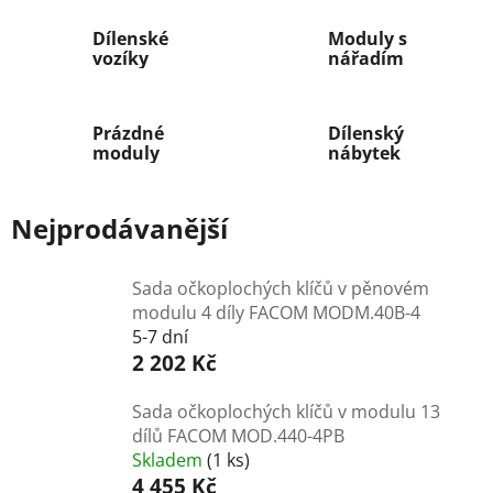
Dílenské
Moduly s
vozíky
nářadím
Prázdné
Dílenský
moduly
nábytek
Nejprodávanější
Sada očkoplochých klíčů v pěnovém
modulu 4 díly FACOM MODM.40B-4
5-7 dní
2 202 Kč
Sada očkoplochých klíčů v modulu 13
dílů FACOM MOD.440-4PB
Skladem
(1 ks)
4 455 Kč