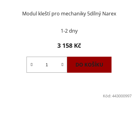
Modul kleští pro mechaniky 5dílný Narex
1-2 dny
3 158 Kč
DO KOŠÍKU
Kód:
443000997