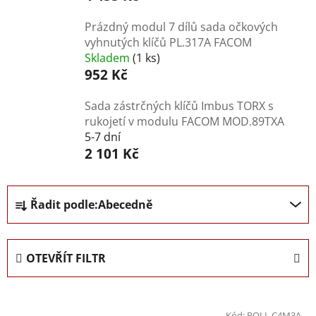
Prázdný modul 7 dílů sada očkových
vyhnutých klíčů PL.317A FACOM
Skladem
(1 ks)
952 Kč
Sada zástrčných klíčů Imbus TORX s
rukojetí v modulu FACOM MOD.89TXA
5-7 dní
2 101 Kč
Ř
Řadit podle:
Abecedně
a
z
e
OTEVŘÍT FILTR
n
í
V
p
Kód:
ROLL.C4M3A