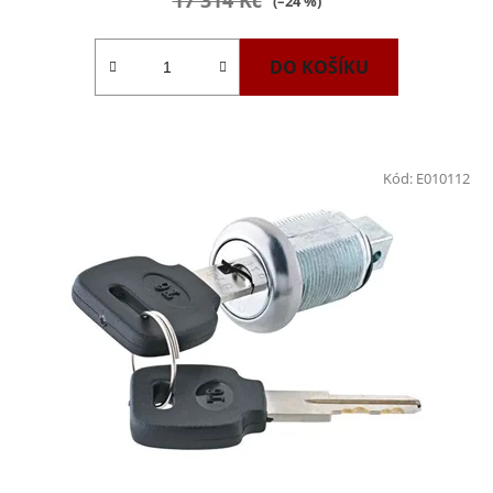
17 314 Kč
(–24 %)
DO KOŠÍKU
Kód:
E010112