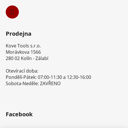
v
ý
p
i
s
u
Prodejna
Kove Tools s.r.o.
Morávkova 1566
280 02 Kolín - Zálabí
Otevírací doba:
Pondělí-Pátek: 07:00-11:30 a 12:30-16:00
Sobota-Neděle: ZAVŘENO
Facebook