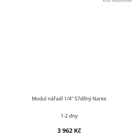
Kód:
443000996
Modul nářadí 1/4" 57dílný Narex
1-2 dny
3 962 Kč