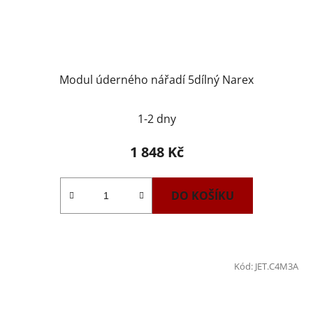
Modul úderného nářadí 5dílný Narex
1-2 dny
1 848 Kč
DO KOŠÍKU
Kód:
JET.C4M3A