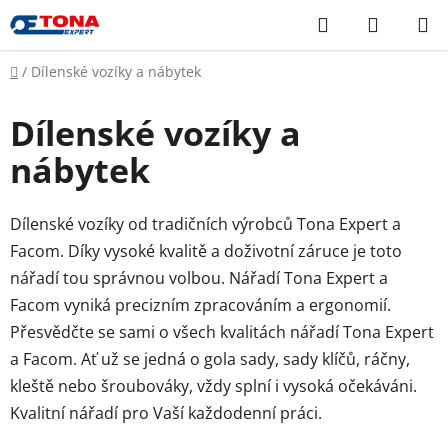
Přejít
Hledat
NÁKUP
na
KOŠÍK
obsah
Domů
/
Dílenské vozíky a nábytek
Dílenské vozíky a
nábytek
Dílenské vozíky od tradičních výrobců Tona Expert a
Facom. Díky vysoké kvalitě a doživotní záruce je toto
nářadí tou správnou volbou. Nářadí Tona Expert a
Facom vyniká precizním zpracováním a ergonomií.
Přesvědčte se sami o všech kvalitách nářadí Tona Expert
a Facom. Ať už se jedná o gola sady, sady klíčů, ráčny,
kleště nebo šroubováky, vždy splní i vysoká očekáváni.
Kvalitní nářadí pro Vaší každodenní práci.