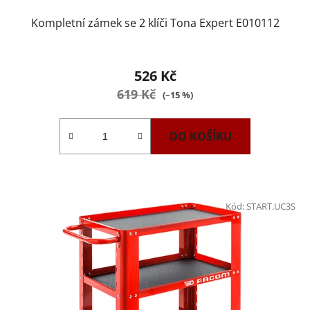
Kompletní zámek se 2 klíči Tona Expert E010112
526 Kč
619 Kč
(–15 %)
DO KOŠÍKU
Kód:
START.UC3S