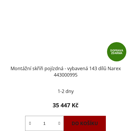
DOPRAVA
ZDARMA
Montážní skříň pojízdná - vybavená 143 dílů Narex
443000995
1-2 dny
35 447 Kč
DO KOŠÍKU