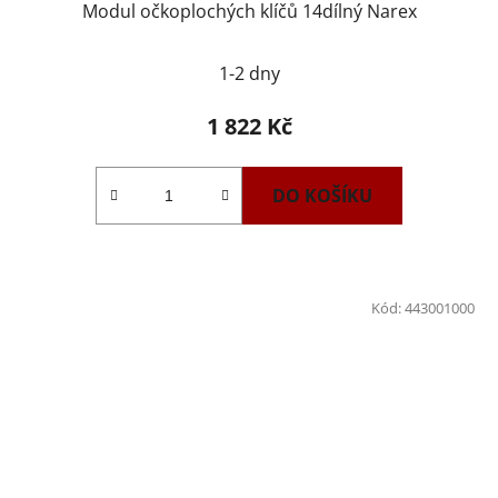
Modul očkoplochých klíčů 14dílný Narex
1-2 dny
1 822 Kč
DO KOŠÍKU
Kód:
443001000