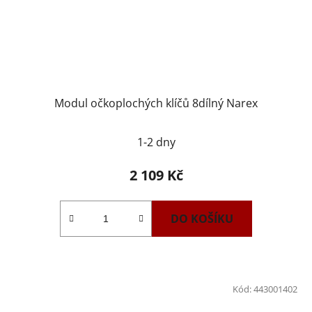
Modul očkoplochých klíčů 8dílný Narex
1-2 dny
2 109 Kč
DO KOŠÍKU
Kód:
443001402