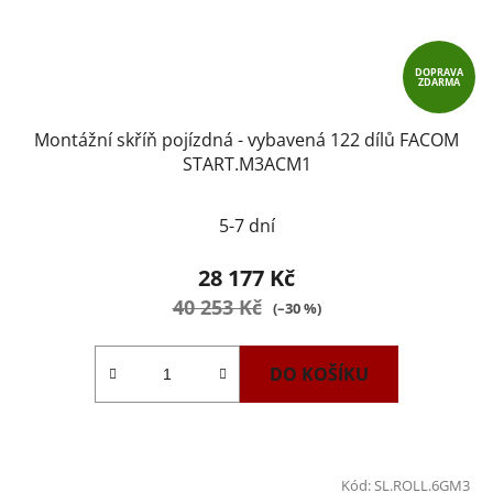
DOPRAVA
ZDARMA
Montážní skříň pojízdná - vybavená 122 dílů FACOM
START.M3ACM1
5-7 dní
28 177 Kč
40 253 Kč
(–30 %)
DO KOŠÍKU
Kód:
SL.ROLL.6GM3