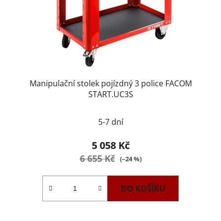
Manipulační stolek pojízdný 3 police FACOM
START.UC3S
5-7 dní
5 058 Kč
6 655 Kč
(–24 %)
DO KOŠÍKU