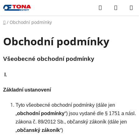
Přejít
Hledat
NÁKUP
na
KOŠÍK
obsah
Domů
/
Obchodní podmínky
Obchodní podmínky
Všeobecné obchodní podmínky
I.
Základní ustanovení
Tyto všeobecné obchodní podmínky (dále jen
„
obchodní podmínky
“) jsou vydané dle § 1751 a násl.
zákona č. 89/2012 Sb., občanský zákoník (dále jen
„
občanský zákoník
“)