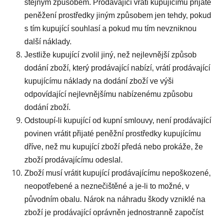
stejným způsobem. Prodávající vrátí kupujícímu přijaté
peněžení prostředky jiným způsobem jen tehdy, pokud
s tím kupující souhlasí a pokud mu tím nevzniknou
další náklady.
Jestliže kupující zvolil jiný, než nejlevnější způsob
dodání zboží, který prodávající nabízí, vrátí prodávající
kupujícímu náklady na dodání zboží ve výši
odpovídající nejlevnějšímu nabízenému způsobu
dodání zboží.
Odstoupí-li kupující od kupní smlouvy, není prodávající
povinen vrátit přijaté peněžní prostředky kupujícímu
dříve, než mu kupující zboží předá nebo prokáže, že
zboží prodávajícímu odeslal.
Zboží musí vrátit kupující prodávajícímu nepoškozené,
neopotřebené a neznečištěné a je-li to možné, v
původním obalu. Nárok na náhradu škody vzniklé na
zboží je prodávající oprávněn jednostranně započíst