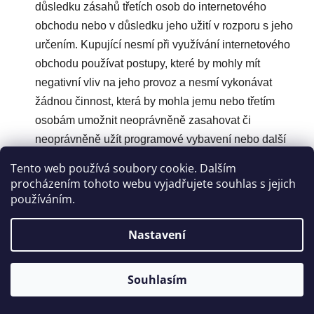
důsledku zásahů třetích osob do internetového
obchodu nebo v důsledku jeho užití v rozporu s jeho
určením. Kupující nesmí při využívání internetového
obchodu používat postupy, které by mohly mít
negativní vliv na jeho provoz a nesmí vykonávat
žádnou činnost, která by mohla jemu nebo třetím
osobám umožnit neoprávněně zasahovat či
neoprávněně užít programové vybavení nebo další
součásti tvořící internetový obchod a užívat internetový
Tento web používá soubory cookie. Dalším
obchod nebo jeho části či softwarové vybavení
procházením tohoto webu vyjadřujete souhlas s jejich
takovým způsobem, který by byl v rozporu s jeho
používáním.
určením či účelem.
Nastavení
Kupující tímto přebírá na sebe nebezpečí změny
okolností ve smyslu § 1765 odst. 2 občanského
zákoníku.
Souhlasím
Kupní smlouva včetně obchodních podmínek je
archivována prodávajícím v elektronické podobě a