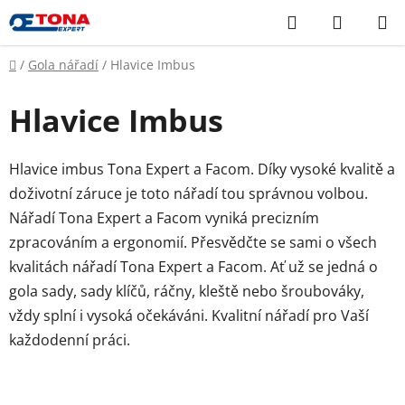
Přejít
Hledat
NÁKUP
na
KOŠÍK
obsah
Domů
/
Gola nářadí
/
Hlavice Imbus
Hlavice Imbus
Hlavice imbus Tona Expert a Facom. Díky vysoké kvalitě a
doživotní záruce je toto nářadí tou správnou volbou.
Nářadí Tona Expert a Facom vyniká precizním
zpracováním a ergonomií. Přesvědčte se sami o všech
kvalitách nářadí Tona Expert a Facom. Ať už se jedná o
gola sady, sady klíčů, ráčny, kleště nebo šroubováky,
vždy splní i vysoká očekáváni. Kvalitní nářadí pro Vaší
každodenní práci.