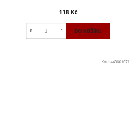
118 Kč
DO KOŠÍKU
Kód:
443001071