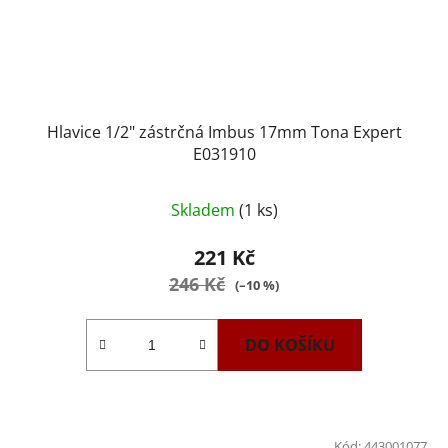
Hlavice 1/2" zástrčná Imbus 17mm Tona Expert
E031910
Skladem
(1 ks)
221 Kč
246 Kč
(–10 %)
DO KOŠÍKU
Kód:
443001077