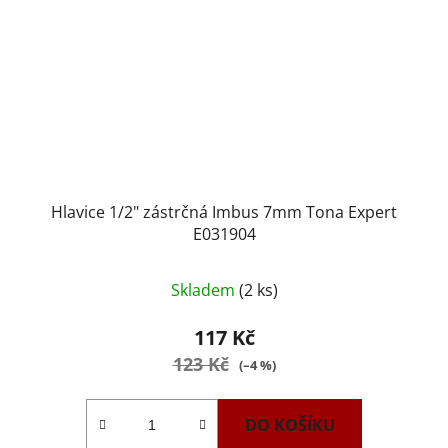
Hlavice 1/2" zástrčná Imbus 7mm Tona Expert
E031904
Skladem
(2 ks)
117 Kč
123 Kč
(–4 %)
DO KOŠÍKU