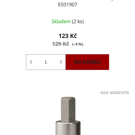
E031907
Skladem
(2 ks)
123 Kč
129 Kč
(–4 %)
DO KOŠÍKU
Kód:
443001074