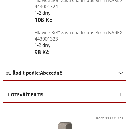
Hlavice 3/8" zástrčná Imbus 9mm NAREX
443001324
1-2 dny
108 Kč
Hlavice 3/8" zástrčná Imbus 8mm NAREX
443001323
1-2 dny
98 Kč
Ř
Řadit podle:
Abecedně
a
z
e
OTEVŘÍT FILTR
n
í
V
p
ý
Kód:
443001073
r
p
o