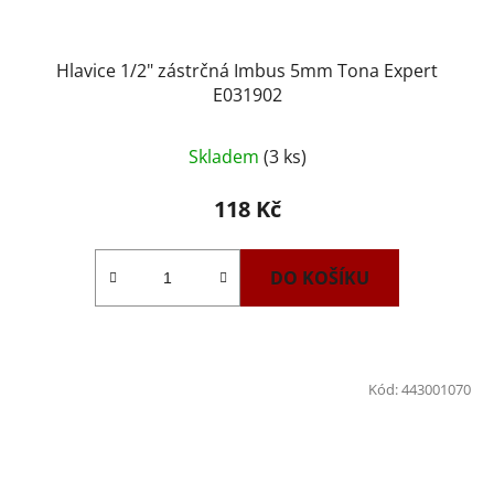
Hlavice 1/2" zástrčná Imbus 5mm Tona Expert
E031902
Skladem
(3 ks)
118 Kč
DO KOŠÍKU
Kód:
443001070