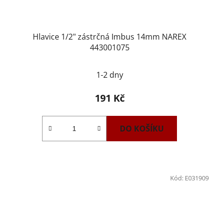
Hlavice 1/2" zástrčná Imbus 14mm NAREX
443001075
1-2 dny
191 Kč
DO KOŠÍKU
Kód:
E031909