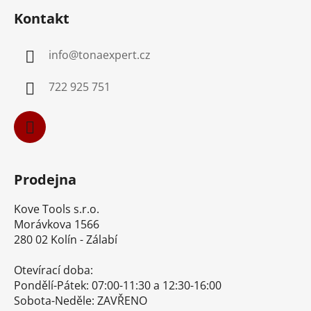
á
í
í
Kontakt
p
p
r
a
v
info
@
tonaexpert.cz
t
k
í
y
722 925 751
v
ý
p
i
s
u
Prodejna
Kove Tools s.r.o.
Morávkova 1566
280 02 Kolín - Zálabí
Otevírací doba:
Pondělí-Pátek: 07:00-11:30 a 12:30-16:00
Sobota-Neděle: ZAVŘENO