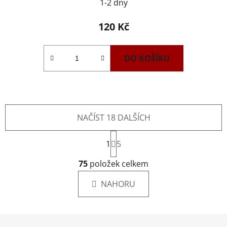
1-2 dny
120 Kč
DO KOŠÍKU
NAČÍST 18 DALŠÍCH
S
1
t
5
r
O
á
75
položek celkem
v
n
l
k
NAHORU
á
o
d
v
a
á
Z
c
n