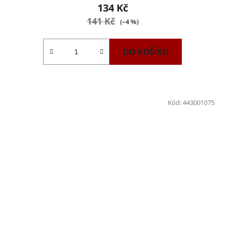
134 Kč
141 Kč
(–4 %)
DO KOŠÍKU
Kód:
443001075