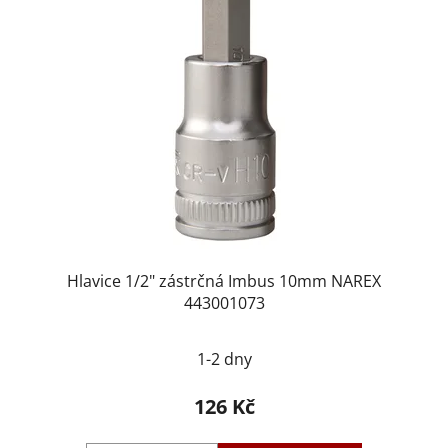
i
d
s
u
p
k
r
t
o
ů
d
u
k
t
ů
Hlavice 1/2" zástrčná Imbus 10mm NAREX
443001073
1-2 dny
126 Kč