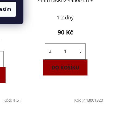
4T
4mm NAREX 443001319
asím
1-2 dny
90 Kč
)
DO KOŠÍKU
Kód:
JT.5T
Kód:
443001320