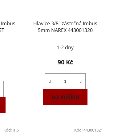
á Imbus
Hlavice 3/8" zástrčná Imbus
5T
5mm NAREX 443001320
1-2 dny
90 Kč
)
DO KOŠÍKU
Kód:
JT.6T
Kód:
443001321