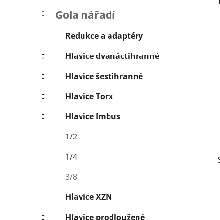
p
Gola nářadí
a
n
Redukce a adaptéry
e
Hlavice dvanáctihranné
l
Hlavice šestihranné
Hlavice Torx
Hlavice Imbus
1/2
1/4
3/8
Hlavice XZN
Hlavice prodloužené