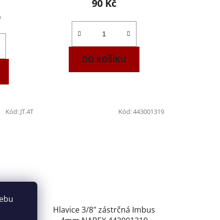
90 Kč
)
DO KOŠÍKU
Kód:
JT.4T
Kód:
443001319
webu
á Imbus
Hlavice 3/8" zástrčná Imbus