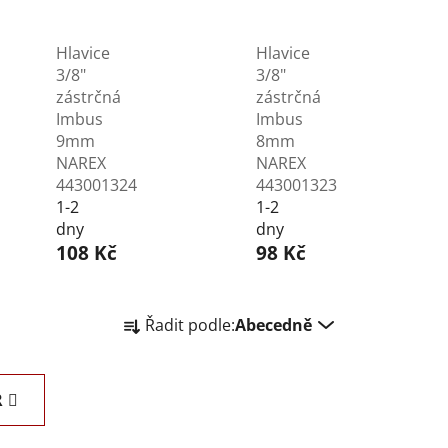
Hlavice
Hlavice
3/8"
3/8"
zástrčná
zástrčná
Imbus
Imbus
9mm
8mm
NAREX
NAREX
443001324
443001323
1-2
1-2
dny
dny
108 Kč
98 Kč
Ř
Řadit podle:
Abecedně
a
z
e
R
n
í