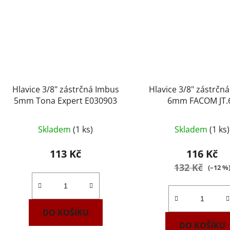
Hlavice 3/8" zástrčná Imbus
Hlavice 3/8" zástrčn
5mm Tona Expert E030903
6mm FACOM JT.
Skladem
(1 ks)
Skladem
(1 ks)
113 Kč
116 Kč
132 Kč
(–12 %
DO KOŠÍKU
DO KOŠÍKU