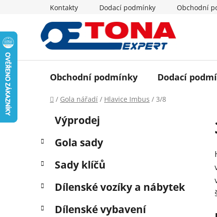
Přejít
Kontakty
Dodací podmínky
Obchodní p
na
obsah
Obchodní podmínky
Dodací podm
Domů
/
Gola nářadí
/
Hlavice Imbus
/
3/8
P
K
Přeskočit
Výprodej
a
o
kategorie
t
s
Gola sady
e
t
g
r
Sady klíčů
o
a
r
Dílenské vozíky a nábytek
i
n
e
n
Dílenské vybavení
í