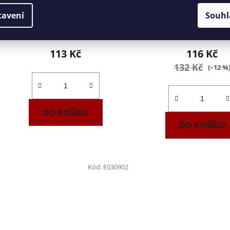
3mm Tona Expert E030901
4mm FACOM JT.
tavení
Souhl
5-7 dní
5-7 dní
113 Kč
116 Kč
132 Kč
(–12 %
DO KOŠÍKU
DO KOŠÍKU
Kód:
E030902