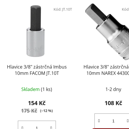
V
ý
Kód:
JT.10T
Kód
p
i
s
p
r
o
d
Hlavice 3/8" zástrčná Imbus
Hlavice 3/8" zástrčn
u
10mm FACOM JT.10T
10mm NAREX 4430
k
t
Skladem
(1 ks)
1-2 dny
ů
154 Kč
108 Kč
175 Kč
(–12 %)