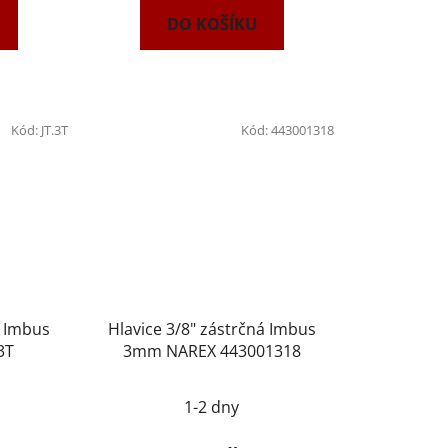
DO KOŠÍKU
Kód:
JT.3T
Kód:
443001318
á Imbus
Hlavice 3/8" zástrčná Imbus
3T
3mm NAREX 443001318
1-2 dny