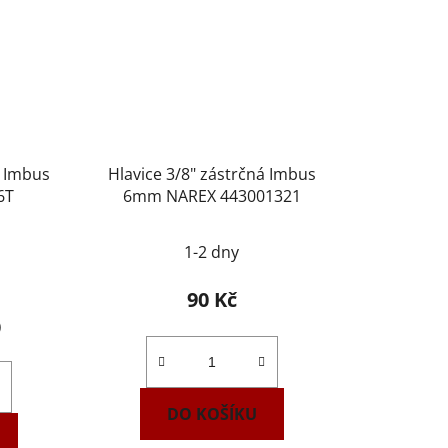
á Imbus
Hlavice 3/8" zástrčná Imbus
6T
6mm NAREX 443001321
1-2 dny
90 Kč
)
DO KOŠÍKU