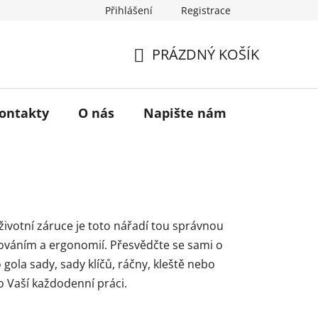
Přihlášení
Registrace
a vrácení zboží
Historie značky TONA
O nás
PRÁZDNÝ KOŠÍK
NÁKUPNÍ
KOŠÍK
ontakty
O nás
Napište nám
životní záruce je toto nářadí tou správnou
ováním a ergonomií. Přesvědčte se sami o
gola sady, sady klíčů, ráčny, kleště nebo
ro Vaší každodenní práci.