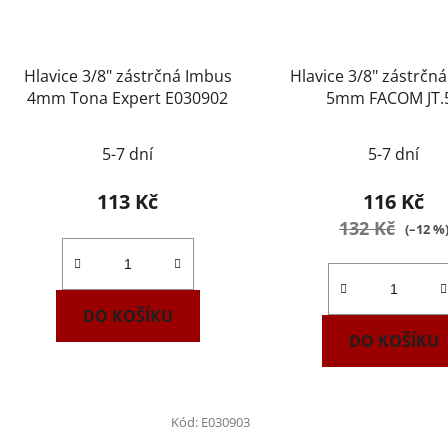
Hlavice 3/8" zástrčná Imbus
Hlavice 3/8" zástrčn
4mm Tona Expert E030902
5mm FACOM JT.
5-7 dní
5-7 dní
113 Kč
116 Kč
132 Kč
(–12 %
DO KOŠÍKU
DO KOŠÍKU
Kód:
E030903