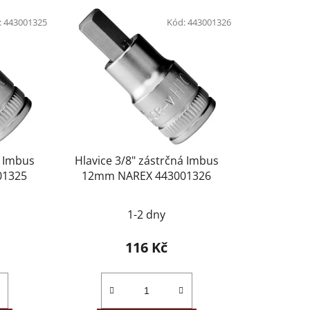
p
:
443001325
Kód:
443001326
r
o
d
u
k
t
ů
á Imbus
Hlavice 3/8" zástrčná Imbus
01325
12mm NAREX 443001326
1-2 dny
116 Kč