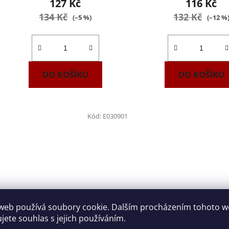
127 Kč
116 Kč
134 Kč
132 Kč
(–5 %)
(–12 %
DO KOŠÍKU
DO KOŠÍKU
Kód:
E030901
web používá soubory cookie. Dalším procházením tohoto 
Hlavice 3/8" zástrčná Imbus
Hlavice 3/8" zástrčn
ujete souhlas s jejich používáním.