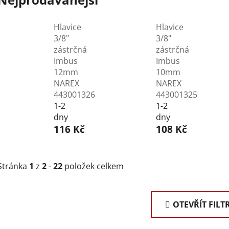
Hlavice
Hlavice
3/8"
3/8"
zástrčná
zástrčná
Imbus
Imbus
12mm
10mm
NAREX
NAREX
443001326
443001325
1-2
1-2
dny
dny
116 Kč
108 Kč
Stránka
1
z
2
-
22
položek celkem
OTEVŘÍT FILT