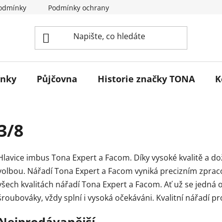
odmínky
Podmínky ochrany osobních údajů
Reklamace 
ínky
Půjčovna
Historie značky TONA
K
3/8
Hlavice imbus Tona Expert a Facom. Díky vysoké kvalitě a do
volbou. Nářadí Tona Expert a Facom vyniká precizním zprac
všech kvalitách nářadí Tona Expert a Facom. Ať už se jedná o 
šroubováky, vždy splní i vysoká očekáváni. Kvalitní nářadí p
Nejprodávanější