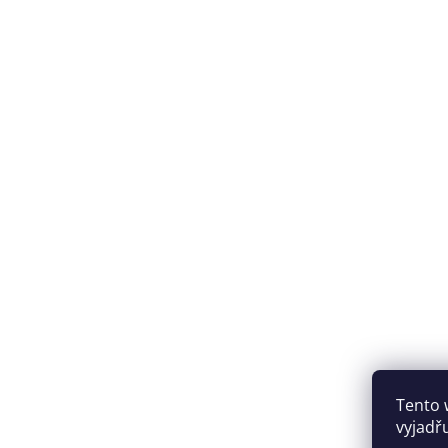
Tento 
vyjadř