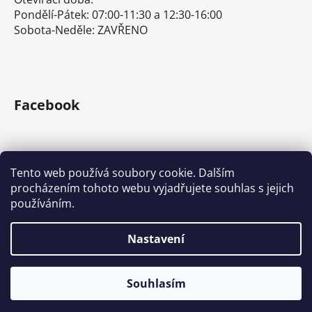
Pondělí-Pátek: 07:00-11:30 a 12:30-16:00
Sobota-Neděle: ZAVŘENO
Facebook
Tento web používá soubory cookie. Dalším
procházením tohoto webu vyjadřujete souhlas s jejich
E-shop s ručním nářadím
Nářadí Stanley a DeWALT
používáním.
Kove Tools s.r.o.
Nastavení
Vytvořil Shoptet
Souhlasím
Copyright 2026
Tona Expert a Facom
. Všechna práva
vyhrazena.