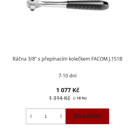
Ráčna 3/8" s přepínacím kolečkem FACOM J.151B
7-10 dní
1 077 Kč
1 314 Kč
(–18 %)
DO KOŠÍKU