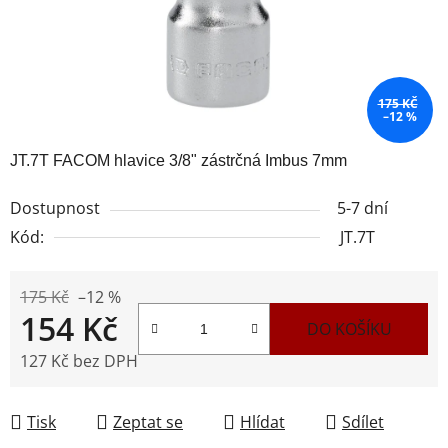
175 KČ
–12 %
JT.7T FACOM hlavice 3/8" zástrčná Imbus 7mm
Dostupnost
5-7 dní
Kód:
JT.7T
175 Kč
–12 %
154 Kč
DO KOŠÍKU
127 Kč bez DPH
Měrná cena:
Tisk
Zeptat se
Hlídat
Sdílet