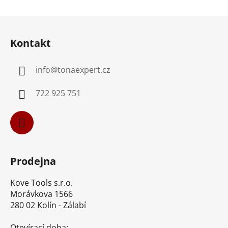
Z
á
Kontakt
p
a
info
@
tonaexpert.cz
t
í
722 925 751
Prodejna
Kove Tools s.r.o.
Morávkova 1566
280 02 Kolín - Zálabí
Otevírací doba: