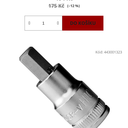
175 Kč
(–12 %)
DO KOŠÍKU
Kód:
443001323