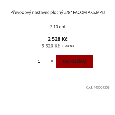
Převodový nástavec plochý 3/8" FACOM AXS.MPB
7-10 dní
2 528 Kč
3 326 Kč
(–23 %)
DO KOŠÍKU
Kód:
443001353