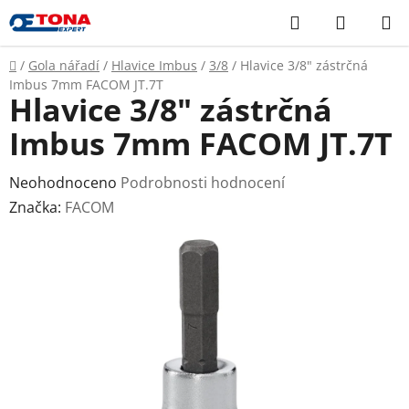
Přejít
Hledat
NÁKUP
na
KOŠÍK
obsah
Domů
/
Gola nářadí
/
Hlavice Imbus
/
3/8
/
Hlavice 3/8" zástrčná
Imbus 7mm FACOM JT.7T
Hlavice 3/8" zástrčná
Imbus 7mm FACOM JT.7T
Průměrné
Neohodnoceno
Podrobnosti hodnocení
hodnocení
Značka:
FACOM
produktu
je
0,0
z
5
hvězdiček.