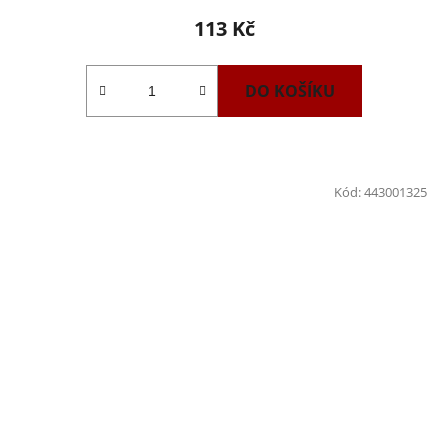
113 Kč
DO KOŠÍKU
Kód:
443001325