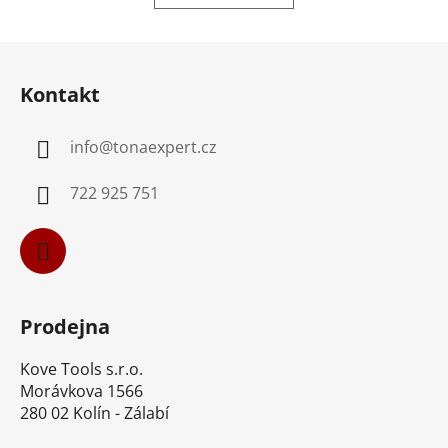
d
v
a
á
Z
c
n
á
í
í
Kontakt
p
p
r
a
v
info
@
tonaexpert.cz
t
k
í
y
722 925 751
v
ý
p
i
s
u
Prodejna
Kove Tools s.r.o.
Morávkova 1566
280 02 Kolín - Zálabí