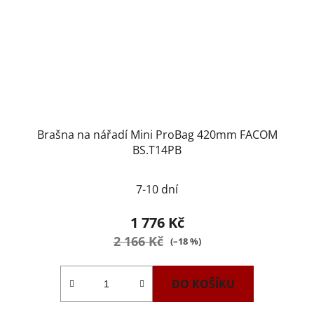
Brašna na nářadí Mini ProBag 420mm FACOM
BS.T14PB
7-10 dní
1 776 Kč
2 166 Kč
(–18 %)
DO KOŠÍKU