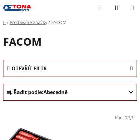
Přejít
Hledat
NÁKUP
na
KOŠÍK
obsah
Domů
/
Prodávané značky
/
FACOM
FACOM
OTEVŘÍT FILTR
Ř
Řadit podle:
Abecedně
a
z
V
e
ý
n
Kód:
D.3J3
p
í
i
p