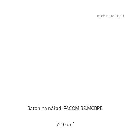
Kód:
BS.MCBPB
Batoh na nářadí FACOM BS.MCBPB
Průměrné
7-10 dní
hodnocení