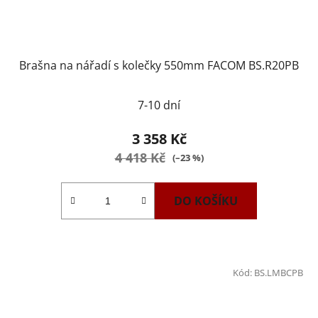
Brašna na nářadí s kolečky 550mm FACOM BS.R20PB
Průměrné
7-10 dní
hodnocení
produktu
3 358 Kč
je
4 418 Kč
(–23 %)
2,2
z
DO KOŠÍKU
5
hvězdiček.
Kód:
BS.LMBCPB