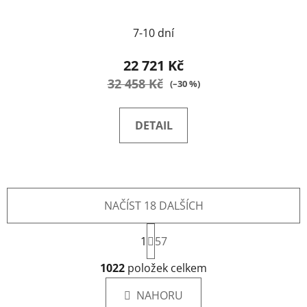
7-10 dní
22 721 Kč
32 458 Kč
(–30 %)
DETAIL
NAČÍST 18 DALŠÍCH
S
1
t
57
r
O
á
1022
položek celkem
v
n
l
k
NAHORU
á
o