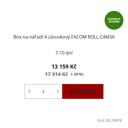
DOPRAVA
ZDARMA
Box na nářadí 4 zásuvkový FACOM ROLL.C4M3A
7-10 dní
13 159 Kč
17 314 Kč
(–24 %)
DO KOŠÍKU
Kód:
BS.2SBPB