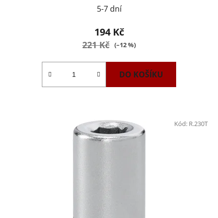
5-7 dní
194 Kč
221 Kč
(–12 %)
DO KOŠÍKU
Kód:
R.230T