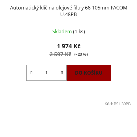
Automatický klíč na olejové filtry 66-105mm FACOM
U.48PB
Průměrné
Skladem
(1 ks)
hodnocení
produktu
1 974 Kč
je
2 597 Kč
(–23 %)
5,0
z
DO KOŠÍKU
5
hvězdiček.
Kód:
BS.L30PB