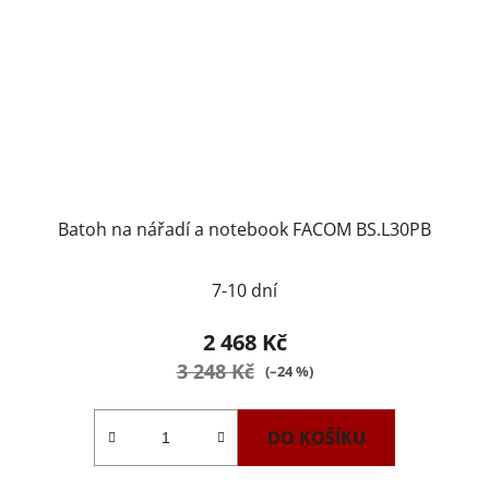
Batoh na nářadí a notebook FACOM BS.L30PB
7-10 dní
2 468 Kč
3 248 Kč
(–24 %)
DO KOŠÍKU