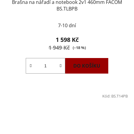
Brašna na nářadí a notebook 2v1 460mm FACOM
BS.TLBPB
7-10 dní
1 598 Kč
1 949 Kč
(–18 %)
DO KOŠÍKU
Kód:
BS.T14PB