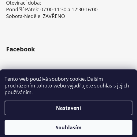
Otevírací doba:
Pondělí-Pátek: 07:00-11:30 a 12:30-16:00
Sobota-Neděle: ZAVŘENO
Facebook
Tento web používá soubory cookie. Dalším
procházením tohoto webu vyjadřujete souhlas s jejich
E-shop s ručním nářadím
Nářadí Stanley a DeWALT
používáním.
Kove Tools s.r.o.
Nastavení
Vytvořil Shoptet
Souhlasím
Copyright 2026
Tona Expert a Facom
. Všechna práva
vyhrazena.