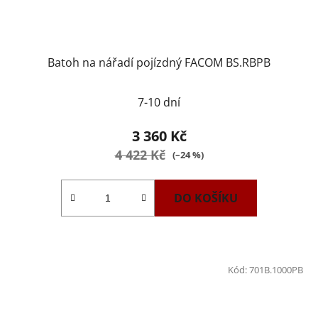
Batoh na nářadí pojízdný FACOM BS.RBPB
7-10 dní
3 360 Kč
4 422 Kč
(–24 %)
DO KOŠÍKU
Kód:
701B.1000PB