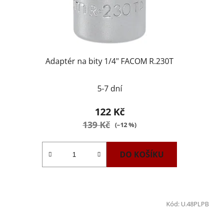
Adaptér na bity 1/4" FACOM R.230T
5-7 dní
122 Kč
139 Kč
(–12 %)
DO KOŠÍKU
Kód:
U.48PLPB