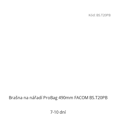
Kód:
BS.T20PB
Brašna na nářadí ProBag 490mm FACOM BS.T20PB
Průměrné
7-10 dní
hodnocení