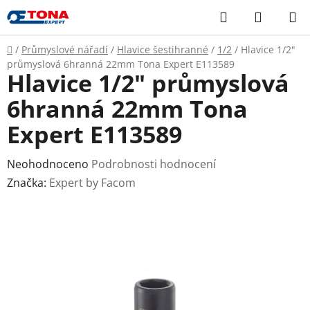
Přejít
Hledat
NÁKUP
na
KOŠÍK
obsah
Domů
/
Průmyslové nářadí
/
Hlavice šestihranné
/
1/2
/
Hlavice 1/2"
průmyslová 6hranná 22mm Tona Expert E113589
Hlavice 1/2" průmyslová
6hranná 22mm Tona
Expert E113589
Průměrné
Neohodnoceno
Podrobnosti hodnocení
hodnocení
Značka:
Expert by Facom
produktu
je
0,0
z
5
hvězdiček.