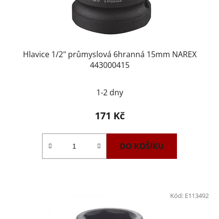
Hlavice 1/2" průmyslová 6hranná 15mm NAREX
443000415
1-2 dny
171 Kč
DO KOŠÍKU
Kód:
E113492