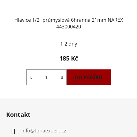
Hlavice 1/2" průmyslová 6hranná 21mm NAREX
443000420
1-2 dny
185 Kč
DO KOŠÍKU
Z
á
Kontakt
p
a
info
@
tonaexpert.cz
t