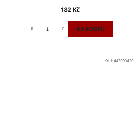
182 Kč
DO KOŠÍKU
Kód:
443000420