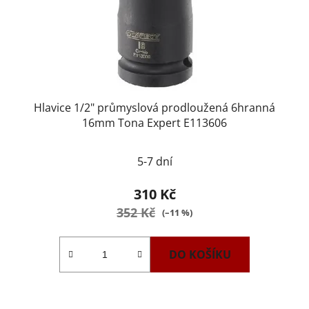
Hlavice 1/2" průmyslová prodloužená 6hranná
16mm Tona Expert E113606
5-7 dní
310 Kč
352 Kč
(–11 %)
DO KOŠÍKU