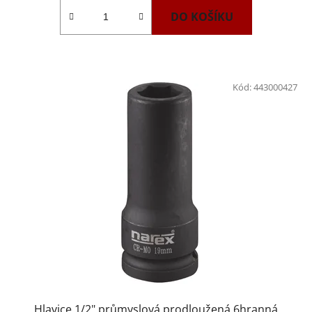
DO KOŠÍKU
Kód:
443000427
Hlavice 1/2" průmyslová prodloužená 6hranná