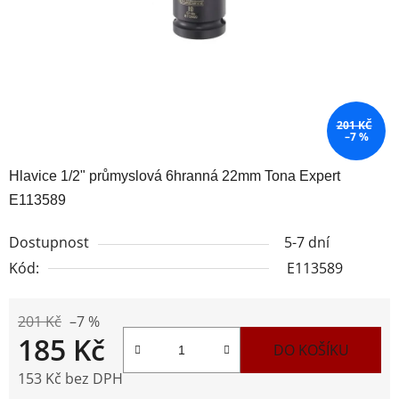
201 KČ
–7 %
Hlavice 1/2" průmyslová 6hranná 22mm Tona Expert
E113589
Dostupnost
5-7 dní
Kód:
E113589
201 Kč
–7 %
185 Kč
DO KOŠÍKU
153 Kč bez DPH