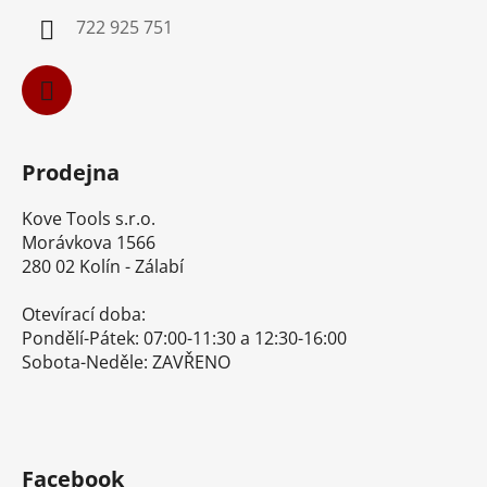
í
722 925 751
Prodejna
Kove Tools s.r.o.
Morávkova 1566
280 02 Kolín - Zálabí
Otevírací doba:
Pondělí-Pátek: 07:00-11:30 a 12:30-16:00
Sobota-Neděle: ZAVŘENO
Facebook