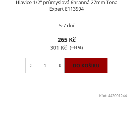
Hlavice 1/2" průmyslová 6hranná 27mm Tona
Expert E113594
5-7 dní
265 Kč
301 Kč
(–11 %)
DO KOŠÍKU
Kód:
443001244