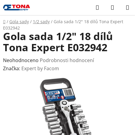
Přejít
Hledat
NÁKUP
na
KOŠÍK
obsah
Domů
/
Gola sady
/
1/2 sady
/
Gola sada 1/2" 18 dílů Tona Expert
E032942
Gola sada 1/2" 18 dílů
Tona Expert E032942
Průměrné
Neohodnoceno
Podrobnosti hodnocení
hodnocení
Značka:
Expert by Facom
produktu
je
0,0
z
5
hvězdiček.