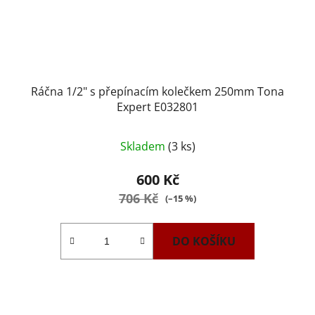
Ráčna 1/2" s přepínacím kolečkem 250mm Tona
Expert E032801
Průměrné
Skladem
(3 ks)
hodnocení
produktu
600 Kč
je
706 Kč
(–15 %)
1,0
z
DO KOŠÍKU
5
hvězdiček.