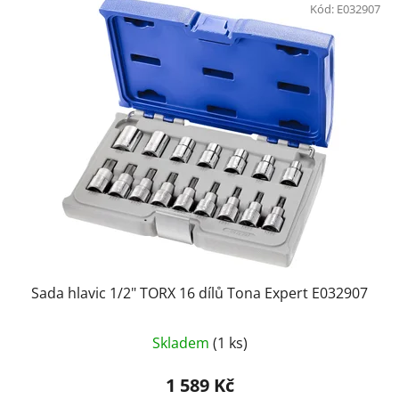
Kód:
E032907
Sada hlavic 1/2" TORX 16 dílů Tona Expert E032907
Skladem
(1 ks)
1 589 Kč