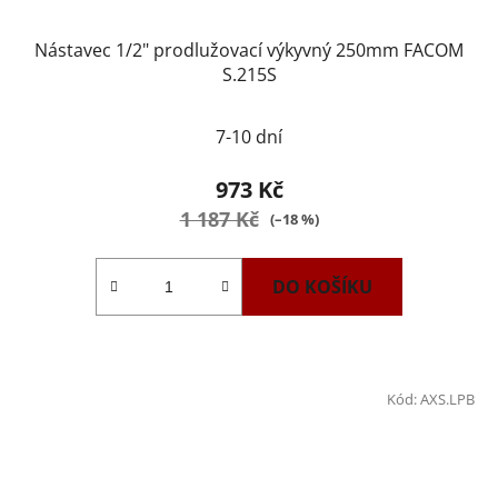
Nástavec 1/2" prodlužovací výkyvný 250mm FACOM
S.215S
7-10 dní
973 Kč
1 187 Kč
(–18 %)
DO KOŠÍKU
Kód:
AXS.LPB