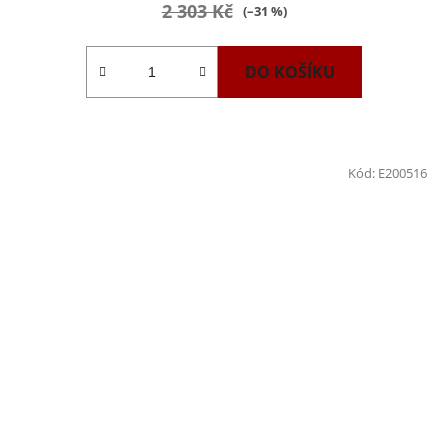
2 303 Kč
(–31 %)
DO KOŠÍKU
Kód:
E200516