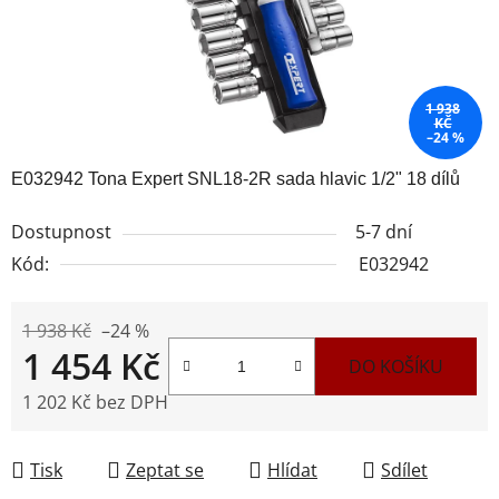
1 938
KČ
–24 %
E032942 Tona Expert SNL18-2R sada hlavic 1/2" 18 dílů
Dostupnost
5-7 dní
Kód:
E032942
1 938 Kč
–24 %
1 454 Kč
DO KOŠÍKU
1 202 Kč bez DPH
Měrná cena:
Tisk
Zeptat se
Hlídat
Sdílet