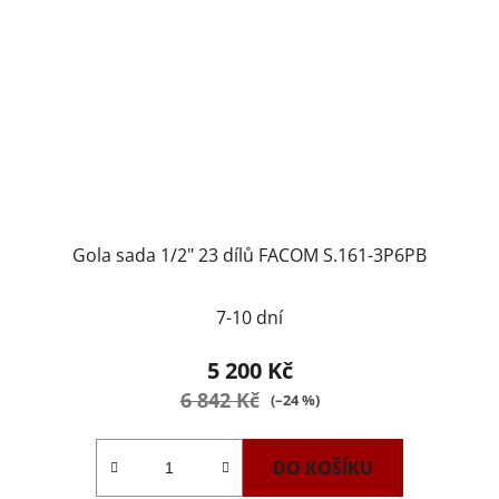
Gola sada 1/2" 23 dílů FACOM S.161-3P6PB
7-10 dní
5 200 Kč
6 842 Kč
(–24 %)
DO KOŠÍKU