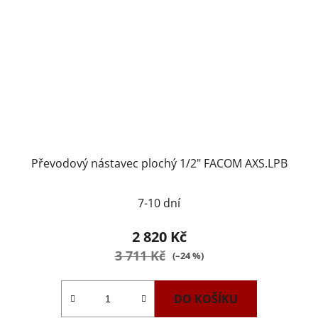
Převodový nástavec plochý 1/2" FACOM AXS.LPB
7-10 dní
2 820 Kč
3 711 Kč
(–24 %)
DO KOŠÍKU