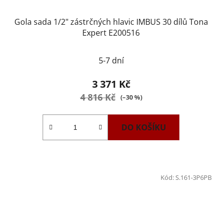
Gola sada 1/2" zástrčných hlavic IMBUS 30 dílů Tona
Expert E200516
5-7 dní
3 371 Kč
4 816 Kč
(–30 %)
DO KOŠÍKU
Kód:
S.161-3P6PB