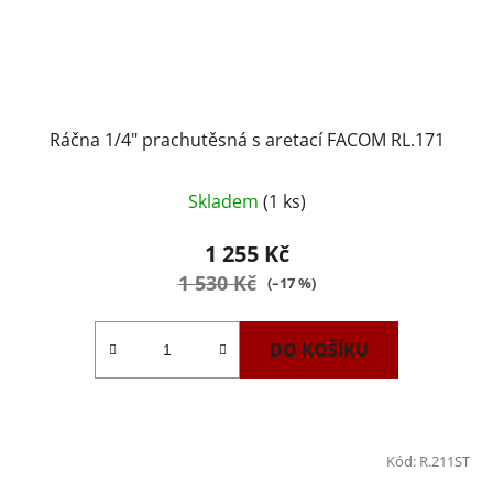
Ráčna 1/4" prachutěsná s aretací FACOM RL.171
Skladem
(1 ks)
1 255 Kč
1 530 Kč
(–17 %)
DO KOŠÍKU
Kód:
R.211ST