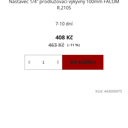
Nástavec 1/4" prodlužovací výkyvný 100mm FACOM
R.210S
7-10 dní
408 Kč
463 Kč
(–11 %)
DO KOŠÍKU
Kód:
443000975