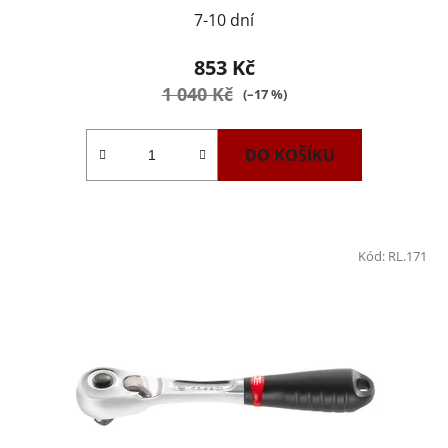
7-10 dní
853 Kč
1 040 Kč
(–17 %)
DO KOŠÍKU
Kód:
RL.171