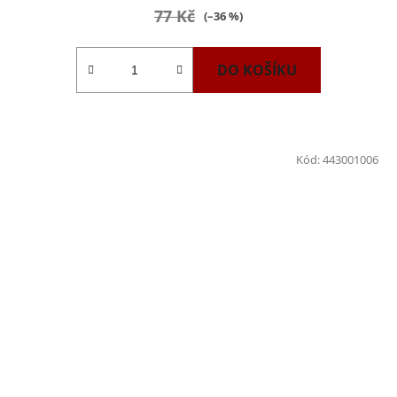
77 Kč
(–36 %)
DO KOŠÍKU
Kód:
443001006