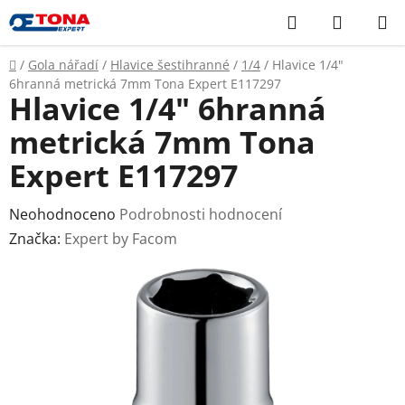
Přejít
Hledat
NÁKUP
na
KOŠÍK
obsah
Domů
/
Gola nářadí
/
Hlavice šestihranné
/
1/4
/
Hlavice 1/4"
6hranná metrická 7mm Tona Expert E117297
Hlavice 1/4" 6hranná
metrická 7mm Tona
Expert E117297
Průměrné
Neohodnoceno
Podrobnosti hodnocení
hodnocení
Značka:
Expert by Facom
produktu
je
0,0
z
5
hvězdiček.