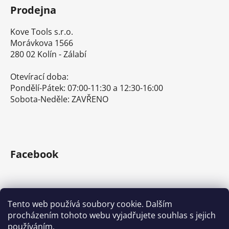
Prodejna
Kove Tools s.r.o.
Morávkova 1566
280 02 Kolín - Zálabí
Otevírací doba:
Pondělí-Pátek: 07:00-11:30 a 12:30-16:00
Sobota-Neděle: ZAVŘENO
Facebook
Tento web používá soubory cookie. Dalším
procházením tohoto webu vyjadřujete souhlas s jejich
E-shop s ručním nářadím
Nářadí Stanley a DeWALT
používáním.