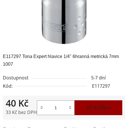
E117297 Tona Expert hlavice 1/4" 6hranná metrická 7mm
1007
Dostupnost
5-7 dní
Kód:
E117297
40 Kč
DO KOŠÍKU
33 Kč bez DPH
Měrná cena: