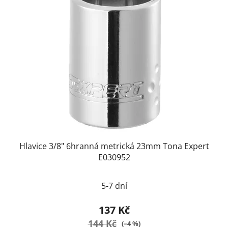
Hlavice 3/8" 6hranná metrická 23mm Tona Expert
E030952
5-7 dní
137 Kč
144 Kč
(–4 %)