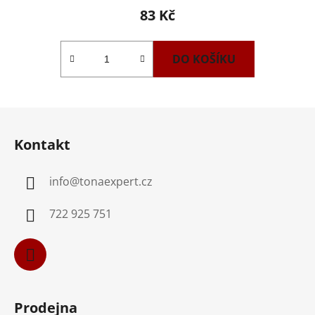
83 Kč
DO KOŠÍKU
Z
á
Kontakt
p
a
info
@
tonaexpert.cz
t
í
722 925 751
Prodejna