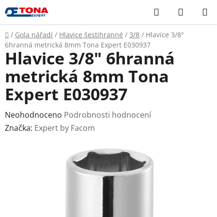
Přejít
Hledat
NÁKUP
na
KOŠÍK
obsah
Domů
/
Gola nářadí
/
Hlavice šestihranné
/
3/8
/
Hlavice 3/8"
6hranná metrická 8mm Tona Expert E030937
Hlavice 3/8" 6hranná
metrická 8mm Tona
Expert E030937
Průměrné
Neohodnoceno
Podrobnosti hodnocení
hodnocení
Značka:
Expert by Facom
produktu
je
0,0
z
5
hvězdiček.