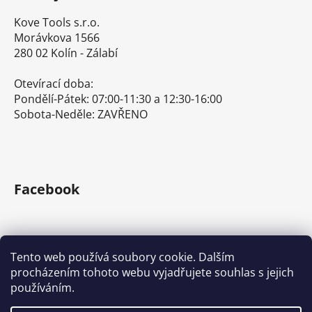
Kove Tools s.r.o.
Morávkova 1566
280 02 Kolín - Zálabí
Otevírací doba:
Pondělí-Pátek: 07:00-11:30 a 12:30-16:00
Sobota-Neděle: ZAVŘENO
Facebook
Tento web používá soubory cookie. Dalším
procházením tohoto webu vyjadřujete souhlas s jejich
E-shop s ručním nářadím
Nářadí Stanley a DeWALT
používáním.
Kove Tools s.r.o.