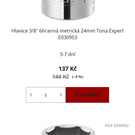
Hlavice 3/8" 6hranná metrická 24mm Tona Expert
E030953
5-7 dní
137 Kč
144 Kč
(–4 %)
DO KOŠÍKU
Kód:
E030952