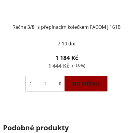
Ráčna 3/8" s přepínacím kolečkem FACOM J.161B
7-10 dní
1 184 Kč
1 444 Kč
(–18 %)
DO KOŠÍKU
Podobné produkty