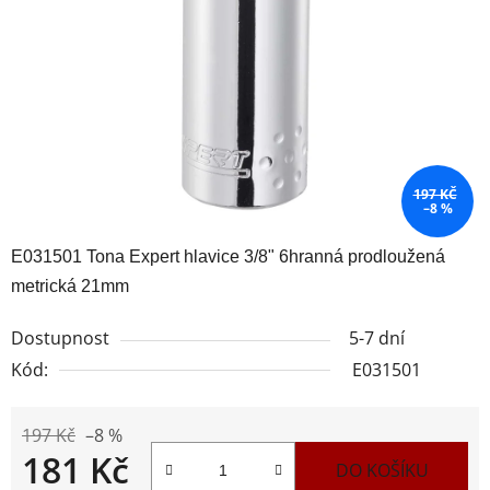
hvězdiček.
197 KČ
–8 %
E031501 Tona Expert hlavice 3/8" 6hranná prodloužená
metrická 21mm
Dostupnost
5-7 dní
Kód:
E031501
197 Kč
–8 %
181 Kč
DO KOŠÍKU