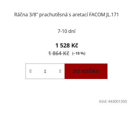
Ráčna 3/8" prachutěsná s aretací FACOM JL.171
7-10 dní
1 528 Kč
1 864 Kč
(–18 %)
DO KOŠÍKU
Kód:
443001350