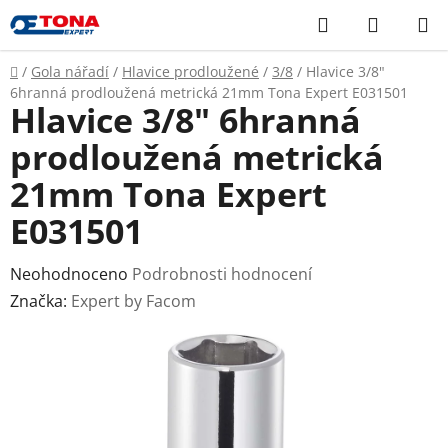
Přejít
Hledat
NÁKUP
na
KOŠÍK
obsah
Domů
/
Gola nářadí
/
Hlavice prodloužené
/
3/8
/
Hlavice 3/8"
6hranná prodloužená metrická 21mm Tona Expert E031501
Hlavice 3/8" 6hranná
prodloužená metrická
21mm Tona Expert
E031501
Průměrné
Neohodnoceno
Podrobnosti hodnocení
hodnocení
Značka:
Expert by Facom
produktu
je
0,0
z
5