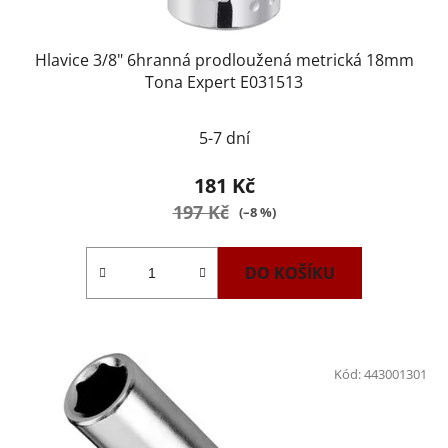
Hlavice 3/8" 6hranná prodloužená metrická 18mm
Tona Expert E031513
5-7 dní
181 Kč
197 Kč
(–8 %)
DO KOŠÍKU
Kód:
443001301