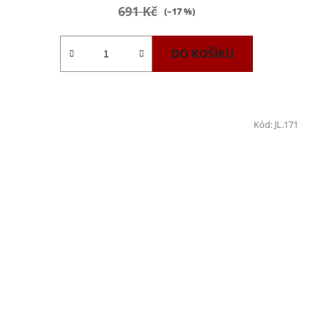
691 Kč
(–17 %)
DO KOŠÍKU
Kód:
JL.171