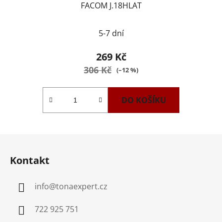
FACOM J.18HLAT
5-7 dní
269 Kč
306 Kč
(–12 %)
DO KOŠÍKU
Z
á
Kontakt
p
a
info
@
tonaexpert.cz
t
í
722 925 751