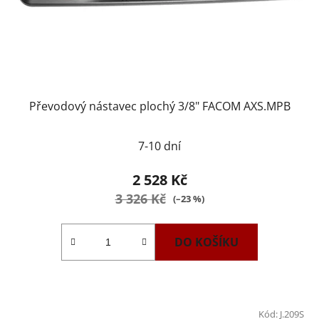
Převodový nástavec plochý 3/8" FACOM AXS.MPB
7-10 dní
2 528 Kč
3 326 Kč
(–23 %)
DO KOŠÍKU
Kód:
J.209S