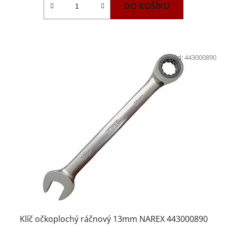
DO KOŠÍKU
Kód:
443000890
Klíč očkoplochý ráčnový 13mm NAREX 443000890