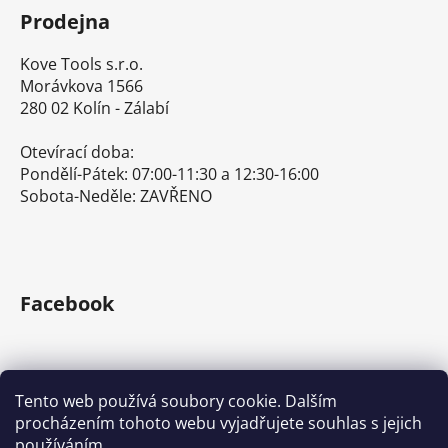
Prodejna
Kove Tools s.r.o.
Morávkova 1566
280 02 Kolín - Zálabí
Otevírací doba:
Pondělí-Pátek: 07:00-11:30 a 12:30-16:00
Sobota-Neděle: ZAVŘENO
Facebook
Tento web používá soubory cookie. Dalším
procházením tohoto webu vyjadřujete souhlas s jejich
E-shop s ručním nářadím
Nářadí Stanley a DeWALT
používáním.