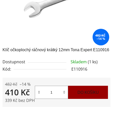
482 KČ
–14 %
Klíč očkoplochý ráčnový krátký 12mm Tona Expert E110916
Dostupnost
Skladem
(1 ks)
Kód:
E110916
482 Kč
–14 %
410 Kč
DO KOŠÍKU
339 Kč bez DPH
Měrná cena: