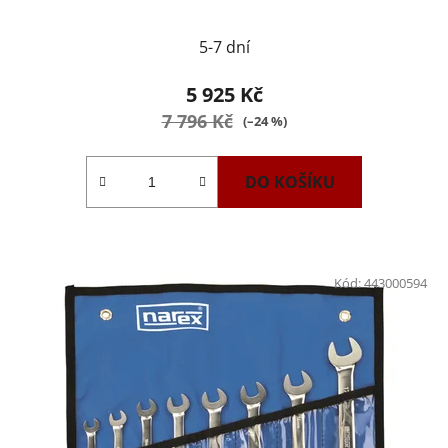
5-7 dní
5 925 Kč
7 796 Kč
(–24 %)
DO KOŠÍKU
Kód:
443000594