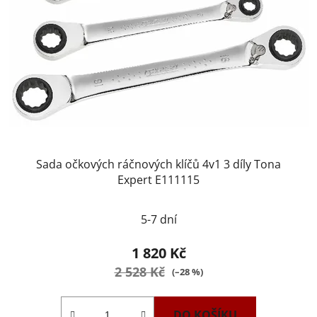
Sada očkových ráčnových klíčů 4v1 3 díly Tona
Expert E111115
5-7 dní
1 820 Kč
2 528 Kč
(–28 %)
DO KOŠÍKU