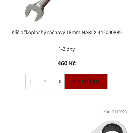
Klíč očkoplochý ráčnový 18mm NAREX 443000895
1-2 dny
460 Kč
DO KOŠÍKU
Kód:
E110923