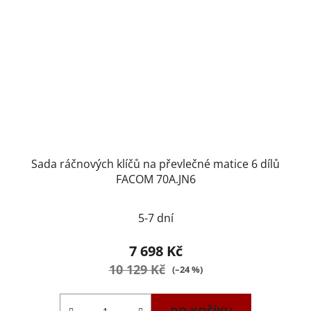
Sada ráčnových klíčů na převlečné matice 6 dílů
FACOM 70A.JN6
5-7 dní
7 698 Kč
10 129 Kč
(–24 %)