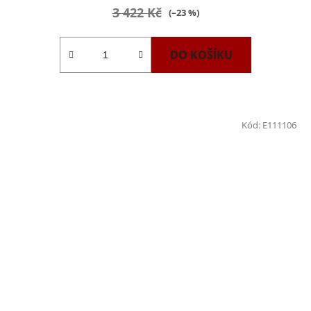
3 422 Kč
(–23 %)
DO KOŠÍKU
Kód:
E111106