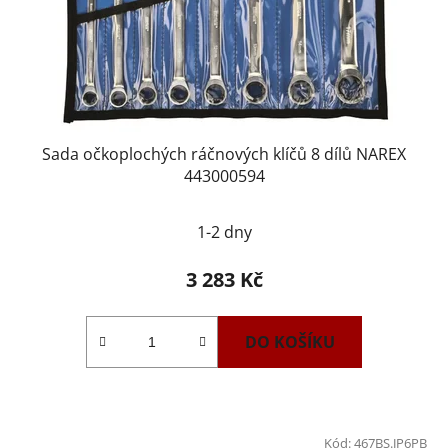
Sada očkoplochých ráčnových klíčů 8 dílů NAREX
443000594
1-2 dny
3 283 Kč
DO KOŠÍKU
Kód:
467BS.JP6PB