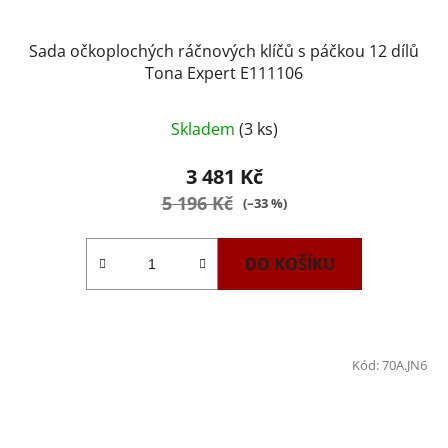
Sada očkoplochých ráčnových klíčů s páčkou 12 dílů
Tona Expert E111106
Průměrné
Skladem
(3 ks)
hodnocení
produktu
3 481 Kč
je
5 196 Kč
(–33 %)
4,0
z
DO KOŠÍKU
5
hvězdiček.
Kód:
70A.JN6