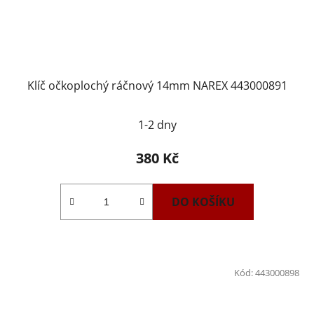
Klíč očkoplochý ráčnový 14mm NAREX 443000891
1-2 dny
380 Kč
DO KOŠÍKU
Kód:
443000898