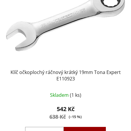
Klíč očkoplochý ráčnový krátký 19mm Tona Expert
E110923
Skladem
(1 ks)
542 Kč
638 Kč
(–15 %)