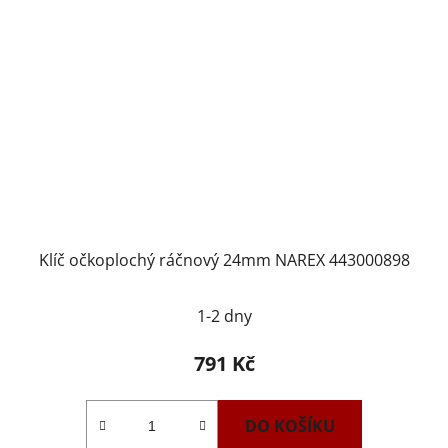
Klíč očkoplochý ráčnový 24mm NAREX 443000898
1-2 dny
791 Kč
DO KOŠÍKU