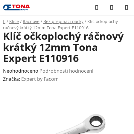
Přejít
Hledat
NÁKUP
na
KOŠÍK
obsah
Domů
/
Klíče
/
Ráčnové
/
Bez přepínací páčky
/
Klíč očkoplochý
ráčnový krátký 12mm Tona Expert E110916
Klíč očkoplochý ráčnový
krátký 12mm Tona
Expert E110916
Průměrné
Neohodnoceno
Podrobnosti hodnocení
hodnocení
Značka:
Expert by Facom
produktu
je
0,0
z
5
hvězdiček.