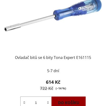
Ovladač bitů se 6 bity Tona Expert E161115
5-7 dní
614 Kč
722 Kč
(–14 %)
DO KOŠÍKU