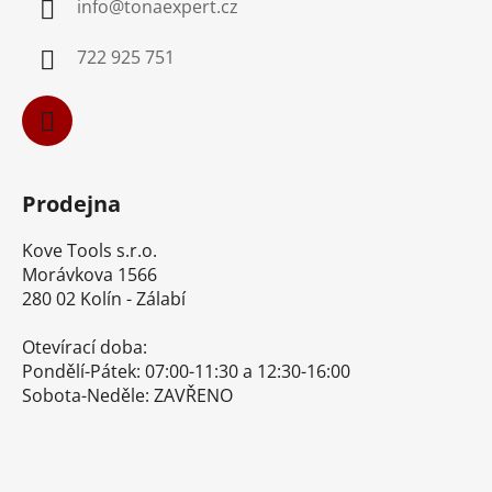
info
@
tonaexpert.cz
t
í
722 925 751
Prodejna
Kove Tools s.r.o.
Morávkova 1566
280 02 Kolín - Zálabí
Otevírací doba:
Pondělí-Pátek: 07:00-11:30 a 12:30-16:00
Sobota-Neděle: ZAVŘENO