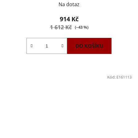
Na dotaz
914 Kč
1 612 Kč
(–43 %)
DO KOŠÍKU
Kód:
E161113