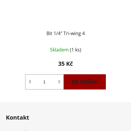
Bit 1/4" Tri-wing 4
Skladem
(1 ks)
35 Kč
DO KOŠÍKU
Z
á
Kontakt
p
a