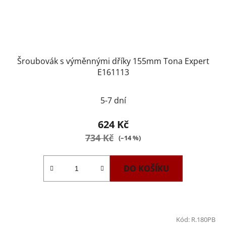
Šroubovák s výměnnými dříky 155mm Tona Expert
E161113
5-7 dní
624 Kč
734 Kč
(–14 %)
DO KOŠÍKU
Kód:
R.180PB