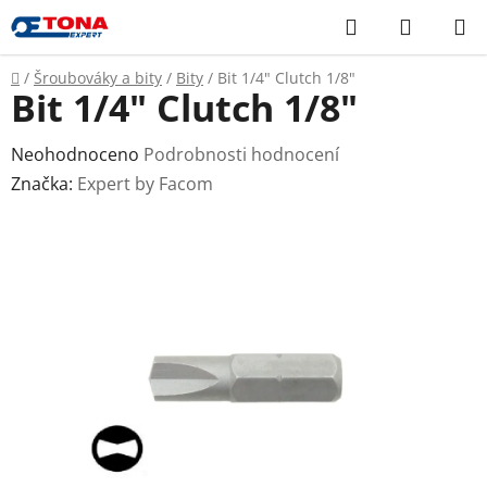
Přejít
Hledat
NÁKUP
na
KOŠÍK
obsah
Domů
/
Šroubováky a bity
/
Bity
/
Bit 1/4" Clutch 1/8"
Bit 1/4" Clutch 1/8"
Průměrné
Neohodnoceno
Podrobnosti hodnocení
hodnocení
Značka:
Expert by Facom
produktu
je
0,0
z
5
hvězdiček.