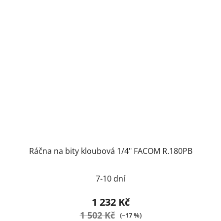
Ráčna na bity kloubová 1/4" FACOM R.180PB
Průměrné
7-10 dní
hodnocení
produktu
1 232 Kč
je
1 502 Kč
(–17 %)