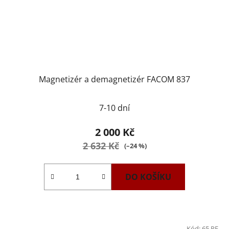
Magnetizér a demagnetizér FACOM 837
7-10 dní
2 000 Kč
2 632 Kč
(–24 %)
DO KOŠÍKU
Kód:
65.PE