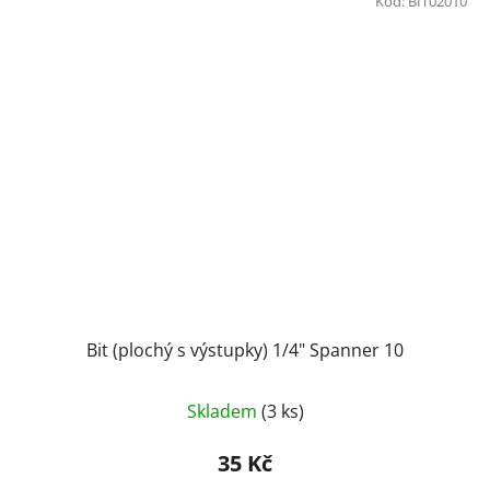
Kód:
BIT02010
Bit (plochý s výstupky) 1/4" Spanner 10
Průměrné
Skladem
(3 ks)
hodnocení
produktu
35 Kč
je