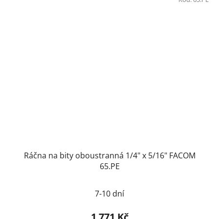
Ráčna na bity oboustranná 1/4" x 5/16" FACOM
65.PE
Průměrné
7-10 dní
hodnocení
produktu
1 771 Kč