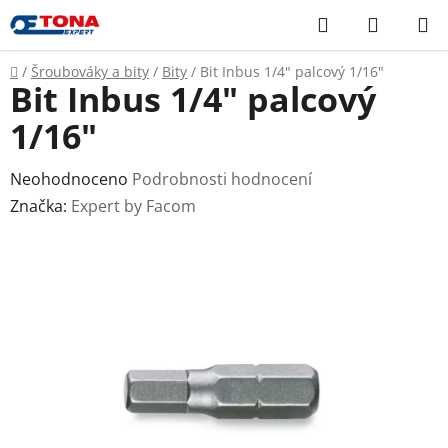
Přejít
Hledat
NÁKUP
na
KOŠÍK
obsah
Domů
/
Šroubováky a bity
/
Bity
/
Bit Inbus 1/4" palcový 1/16"
Bit Inbus 1/4" palcový
1/16"
Průměrné
Neohodnoceno
Podrobnosti hodnocení
hodnocení
Značka:
Expert by Facom
produktu
je
0,0
z
5
hvězdiček.