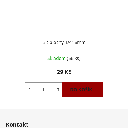
Bit plochý 1/4" 6mm
Skladem
(56 ks)
29 Kč
DO KOŠÍKU
Z
á
Kontakt
p