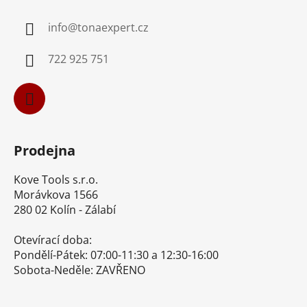
a
info
@
tonaexpert.cz
t
í
722 925 751
Prodejna
Kove Tools s.r.o.
Morávkova 1566
280 02 Kolín - Zálabí
Otevírací doba:
Pondělí-Pátek: 07:00-11:30 a 12:30-16:00
Sobota-Neděle: ZAVŘENO