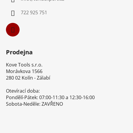
t
í
722 925 751
Prodejna
Kove Tools s.r.o.
Morávkova 1566
280 02 Kolín - Zálabí
Otevírací doba:
Pondělí-Pátek: 07:00-11:30 a 12:30-16:00
Sobota-Neděle: ZAVŘENO