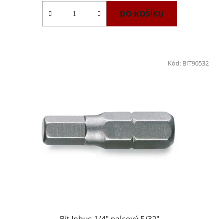
DO KOŠÍKU
Kód:
BIT90532
Bit Inbus 1/4" palcový 5/32"