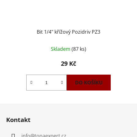
Bit 1/4" křížový Pozidriv PZ3
Skladem
(87 ks)
29 Kč
DO KOŠÍKU
Z
á
Kontakt
p
a
info
@
tonaexpert.cz