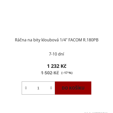
Ráčna na bity kloubová 1/4" FACOM R.180PB
Průměrné
7-10 dní
hodnocení
produktu
1 232 Kč
je
1 502 Kč
(–17 %)
5,0
z
DO KOŠÍKU
5
hvězdiček.