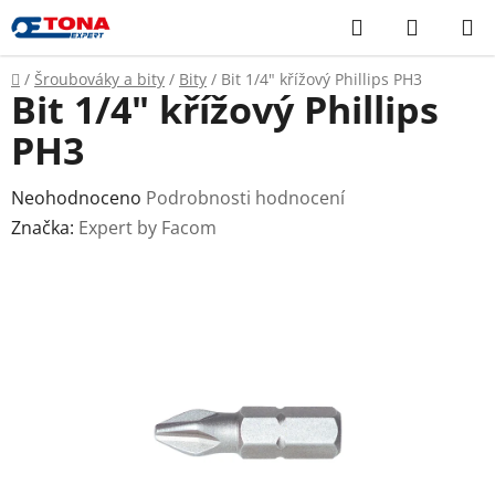
Přejít
Hledat
NÁKUP
na
KOŠÍK
obsah
Domů
/
Šroubováky a bity
/
Bity
/
Bit 1/4" křížový Phillips PH3
Bit 1/4" křížový Phillips
PH3
Průměrné
Neohodnoceno
Podrobnosti hodnocení
hodnocení
Značka:
Expert by Facom
produktu
je
0,0
z
5
hvězdiček.