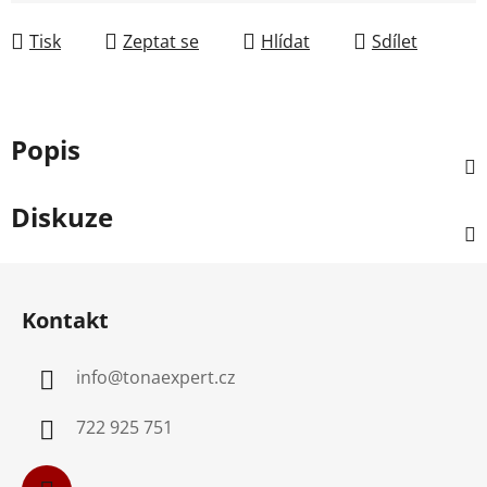
Měrná cena:
Tisk
Zeptat se
Hlídat
Sdílet
Popis
Diskuze
Z
á
Kontakt
p
a
info
@
tonaexpert.cz
t
í
722 925 751