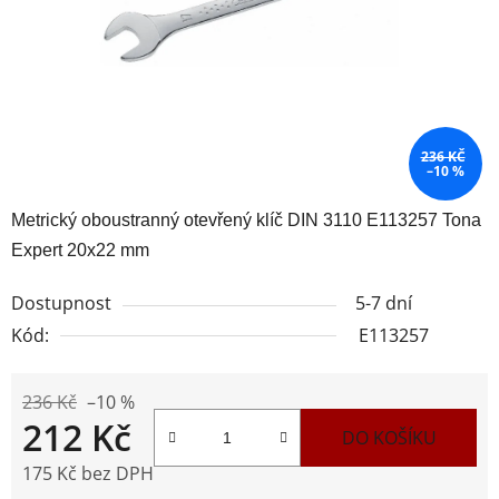
236 KČ
–10 %
Metrický oboustranný otevřený klíč DIN 3110 E113257 Tona
Expert 20x22 mm
Dostupnost
5-7 dní
Kód:
E113257
236 Kč
–10 %
212 Kč
DO KOŠÍKU
175 Kč bez DPH