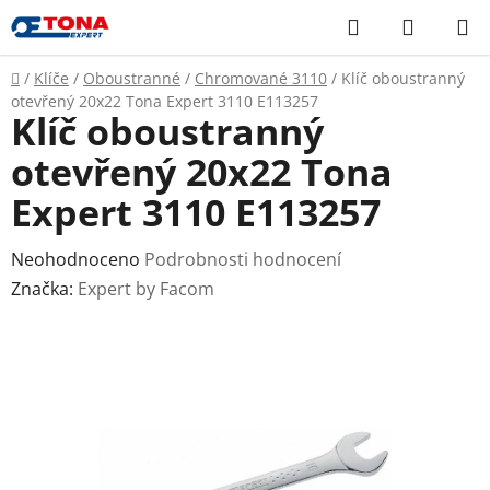
Přejít
Hledat
NÁKUP
na
KOŠÍK
obsah
Domů
/
Klíče
/
Oboustranné
/
Chromované 3110
/
Klíč oboustranný
otevřený 20x22 Tona Expert 3110 E113257
Klíč oboustranný
otevřený 20x22 Tona
Expert 3110 E113257
Průměrné
Neohodnoceno
Podrobnosti hodnocení
hodnocení
Značka:
Expert by Facom
produktu
je
0,0
z
5
hvězdiček.