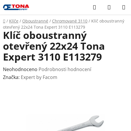
Přejít
Hledat
NÁKUP
na
KOŠÍK
obsah
Domů
/
Klíče
/
Oboustranné
/
Chromované 3110
/
Klíč oboustranný
otevřený 22x24 Tona Expert 3110 E113279
Klíč oboustranný
otevřený 22x24 Tona
Expert 3110 E113279
Průměrné
Neohodnoceno
Podrobnosti hodnocení
hodnocení
Značka:
Expert by Facom
produktu
je
0,0
z
5
hvězdiček.