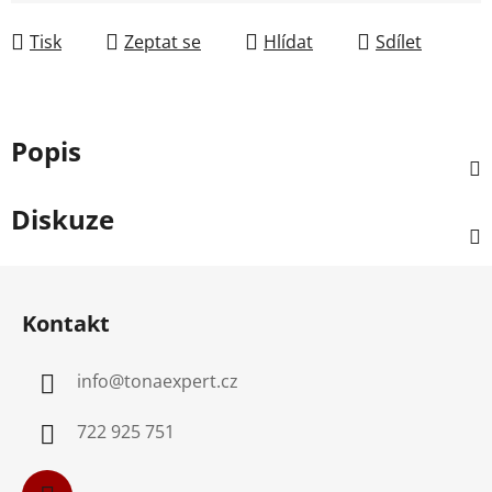
Měrná cena:
Tisk
Zeptat se
Hlídat
Sdílet
Popis
Diskuze
Z
á
Kontakt
p
a
info
@
tonaexpert.cz
t
í
722 925 751