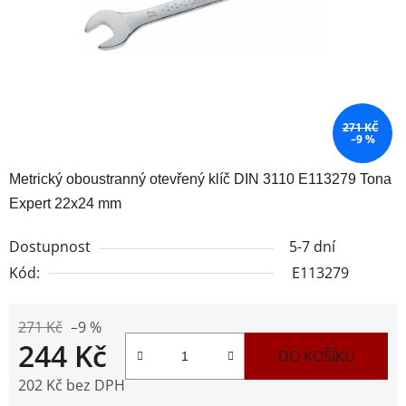
271 KČ
–9 %
Metrický oboustranný otevřený klíč DIN 3110 E113279 Tona
Expert 22x24 mm
Dostupnost
5-7 dní
Kód:
E113279
271 Kč
–9 %
244 Kč
DO KOŠÍKU
202 Kč bez DPH