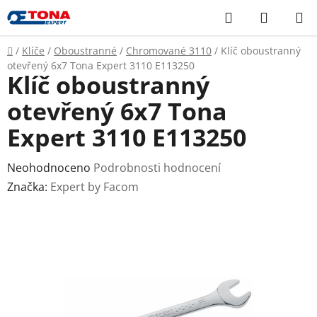
Přejít
Hledat
NÁKUP
na
KOŠÍK
obsah
Domů
/
Klíče
/
Oboustranné
/
Chromované 3110
/
Klíč oboustranný
otevřený 6x7 Tona Expert 3110 E113250
Klíč oboustranný
otevřený 6x7 Tona
Expert 3110 E113250
Průměrné
Neohodnoceno
Podrobnosti hodnocení
hodnocení
Značka:
Expert by Facom
produktu
je
0,0
z
5
hvězdiček.