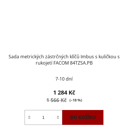
Sada metrických zástrčných klíčů Imbus s kuličkou s
rukojetí FACOM 84TZSA.PB
7-10 dní
1 284 Kč
1 566 Kč
(–18 %)
DO KOŠÍKU