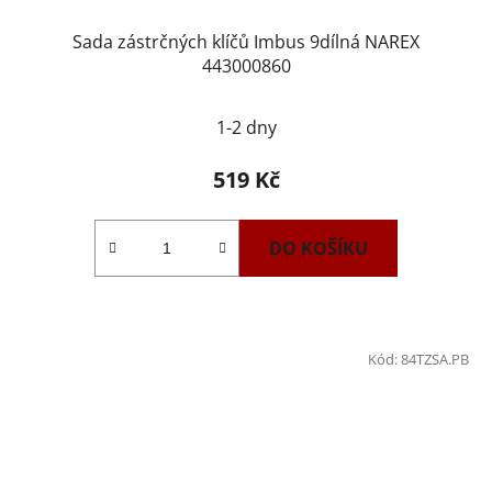
Sada zástrčných klíčů Imbus 9dílná NAREX
443000860
1-2 dny
519 Kč
DO KOŠÍKU
Kód:
84TZSA.PB