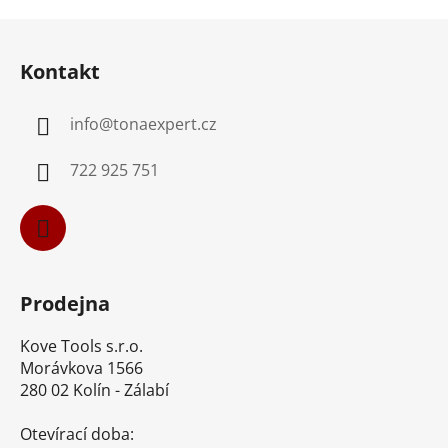
Z
á
Kontakt
p
a
info
@
tonaexpert.cz
t
í
722 925 751
Prodejna
Kove Tools s.r.o.
Morávkova 1566
280 02 Kolín - Zálabí
Otevírací doba: