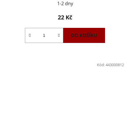
1-2 dny
22 Kč
DO KOŠÍKU
Kód:
443000812