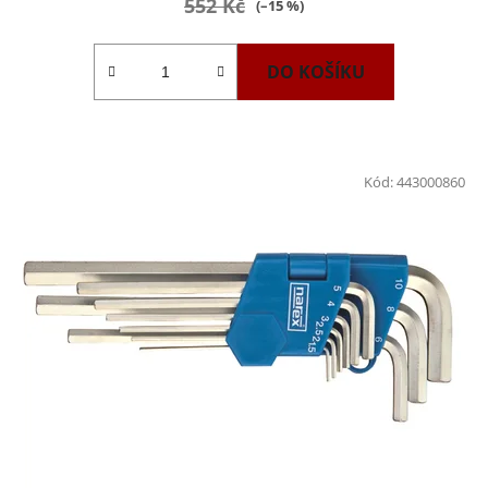
552 Kč
(–15 %)
DO KOŠÍKU
Kód:
443000860