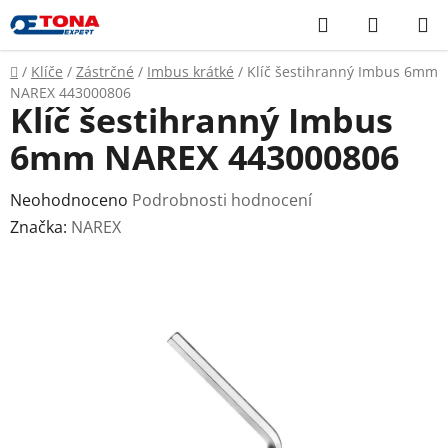
Přejít
Hledat
NÁKUP
na
KOŠÍK
obsah
Domů
/
Klíče
/
Zástrčné
/
Imbus krátké
/
Klíč šestihranný Imbus 6mm
NAREX 443000806
Klíč šestihranný Imbus
6mm NAREX 443000806
Průměrné
Neohodnoceno
Podrobnosti hodnocení
hodnocení
Značka:
NAREX
produktu
je
0,0
z
5
hvězdiček.