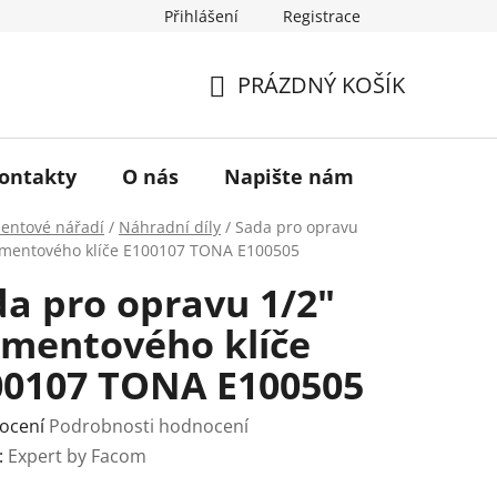
Přihlášení
Registrace
a vrácení zboží
Historie značky TONA
O nás
PRÁZDNÝ KOŠÍK
NÁKUPNÍ
KOŠÍK
ontakty
O nás
Napište nám
ntové nářadí
/
Náhradní díly
/
Sada pro opravu
mentového klíče E100107 TONA E100505
a pro opravu 1/2"
mentového klíče
00107 TONA E100505
rné
ocení
Podrobnosti hodnocení
ení
:
Expert by Facom
tu