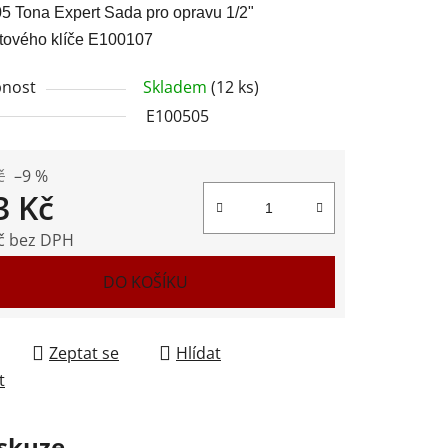
 Tona Expert Sada pro opravu 1/2"
ového klíče E100107
nost
Skladem
(12 ks)
E100505
ek.
č
–9 %
3 Kč
č bez DPH
 cena:
DO KOŠÍKU
Zeptat se
Hlídat
t
skuze