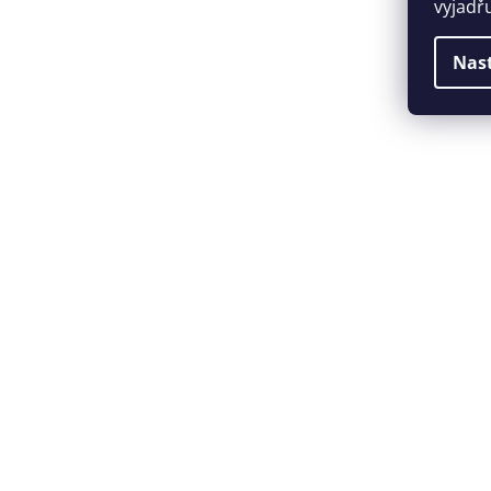
vyjadř
Nas