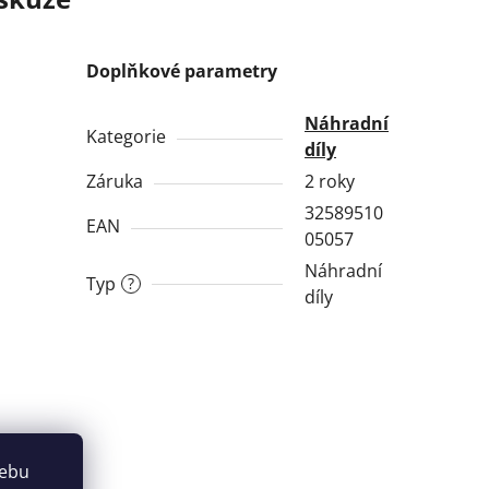
Doplňkové parametry
Náhradní
Kategorie
díly
Záruka
2 roky
32589510
EAN
05057
Náhradní
Typ
?
díly
webu