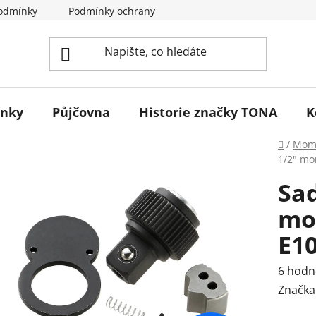
odmínky
Podmínky ochrany osobních údajů
Reklamace 
ínky
Půjčovna
Historie značky TONA
K
Domů
/
Mome
1/2" mo
Sad
mo
E1
Průmě
6 hodn
hodnoc
Značka
produk