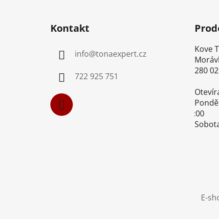
Z
á
Kontakt
Prod
p
a
Kove Too
info
@
tonaexpert.cz
t
Morávk
í
280 02 K
722 925 751
Otevíra
Pondělí-
16:00
Sobota-
E-sh