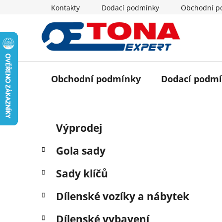
Přejít
Kontakty
Dodací podmínky
Obchodní p
na
obsah
Obchodní podmínky
Dodací podm
P
K
Přeskočit
Výprodej
a
o
kategorie
t
s
Gola sady
e
t
g
r
Sady klíčů
o
a
r
Dílenské vozíky a nábytek
i
n
e
n
Dílenské vybavení