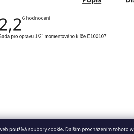
2,2
Průměrné
6 hodnocení
hodnocení
produktu
je
2,2
Sada pro opravu 1/2" momentového klíče E100107
z
5
hvězdiček.
web používá soubory cookie. Dalším procházením tohoto 