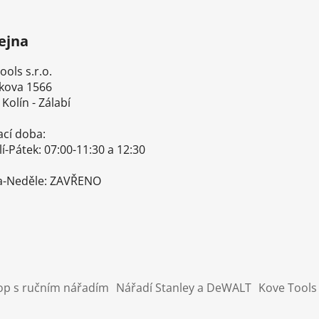
ejna
ls s.r.o.
ova 1566
olín - Zálabí
cí doba:
Pátek: 07:00-11:30 a 12:30-
Neděle: ZAVŘENO
op s ručním nářadím
Nářadí Stanley a DeWALT
Kove Tools 