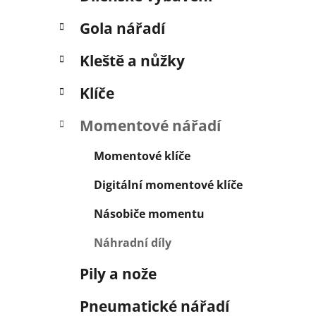
í
p
Gola nářadí
a
n
Kleště a nůžky
e
Klíče
l
Momentové nářadí
Momentové klíče
Digitální momentové klíče
Násobiče momentu
Náhradní díly
Pily a nože
Pneumatické nářadí