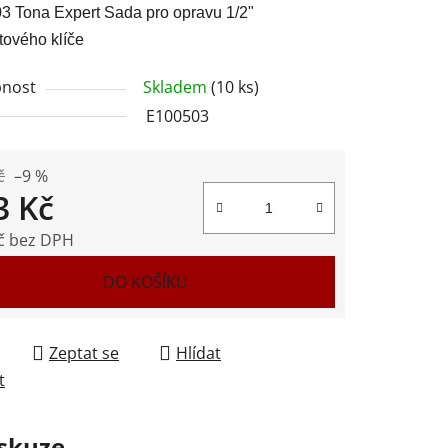
 Tona Expert Sada pro opravu 1/2"
ového klíče
nost
Skladem
(10 ks)
E100503
ek.
č
–9 %
3 Kč
č bez DPH
 cena:
DO KOŠÍKU
Zeptat se
Hlídat
t
skuze