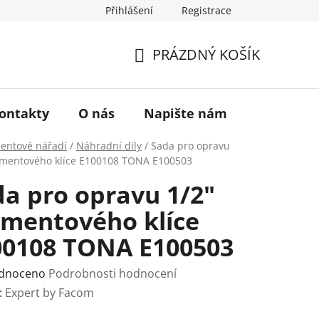
Přihlášení
Registrace
a vrácení zboží
Historie značky TONA
O nás
PRÁZDNÝ KOŠÍK
NÁKUPNÍ
KOŠÍK
ontakty
O nás
Napište nám
ntové nářadí
/
Náhradní díly
/
Sada pro opravu
mentového klíce E100108 TONA E100503
a pro opravu 1/2"
mentového klíce
00108 TONA E100503
rné
dnoceno
Podrobnosti hodnocení
ení
:
Expert by Facom
tu