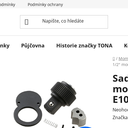
odmínky
Podmínky ochrany osobních údajů
Reklamace 
ínky
Půjčovna
Historie značky TONA
K
Domů
/
Mome
1/2" mo
Sad
mo
E1
Průmě
Neoho
hodnoc
Značka
produk