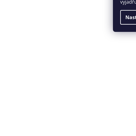
vyjadř
Nas