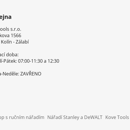
ejna
ls s.r.o.
ova 1566
olín - Zálabí
cí doba:
Pátek: 07:00-11:30 a 12:30-
Neděle: ZAVŘENO
op s ručním nářadím
Nářadí Stanley a DeWALT
Kove Tools 