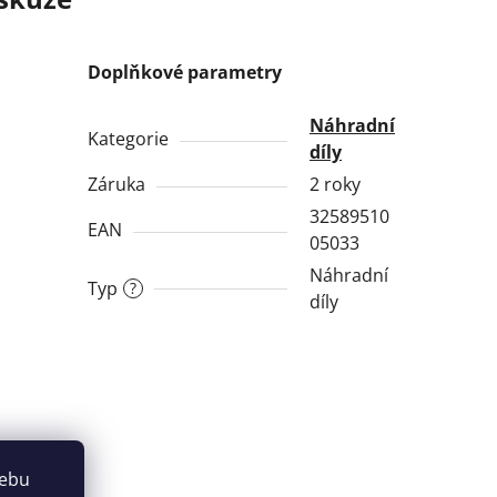
Doplňkové parametry
Náhradní
Kategorie
díly
Záruka
2 roky
32589510
EAN
05033
Náhradní
Typ
?
díly
webu