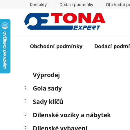
Přejít
Kontakty
Dodací podmínky
Obchodní p
na
obsah
Obchodní podmínky
Dodací podm
P
K
Přeskočit
Výprodej
a
o
kategorie
t
s
Gola sady
e
t
g
r
Sady klíčů
o
a
r
Dílenské vozíky a nábytek
i
n
e
n
Dílenské vybavení