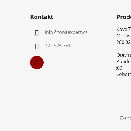
Z
á
Kontakt
Prod
p
a
Kove Too
info
@
tonaexpert.cz
t
Morávk
í
280 02 K
722 925 751
Otevíra
Pondělí-
16:00
Sobota-
E-sh