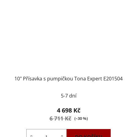
10" Přísavka s pumpičkou Tona Expert E201504
5-7 dní
4 698 Kč
6 711 Kč
(–30 %)
DO KOŠÍKU