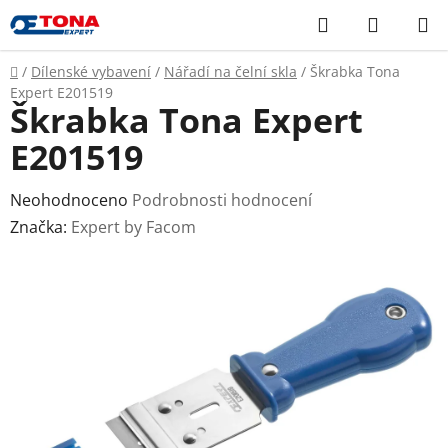
Přejít
Hledat
NÁKUP
na
KOŠÍK
obsah
Domů
/
Dílenské vybavení
/
Nářadí na čelní skla
/
Škrabka Tona
Expert E201519
Škrabka Tona Expert
E201519
Průměrné
Neohodnoceno
Podrobnosti hodnocení
hodnocení
Značka:
Expert by Facom
produktu
je
0,0
z
5
hvězdiček.