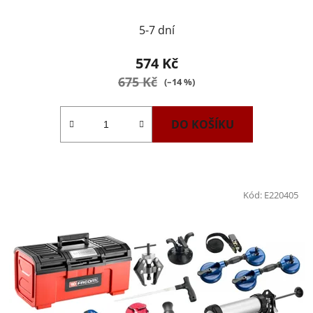
5-7 dní
574 Kč
675 Kč
(–14 %)
DO KOŠÍKU
Kód:
E220405