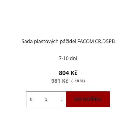
Sada plastových páčidel FACOM CR.D5PB
7-10 dní
804 Kč
981 Kč
(–18 %)
DO KOŠÍKU