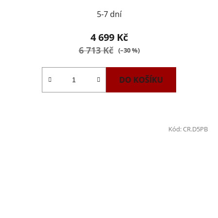
5-7 dní
4 699 Kč
6 713 Kč
(–30 %)
DO KOŠÍKU
Kód:
CR.D5PB