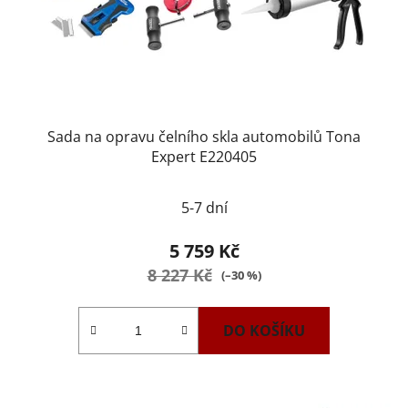
Sada na opravu čelního skla automobilů Tona
Expert E220405
5-7 dní
5 759 Kč
8 227 Kč
(–30 %)
DO KOŠÍKU