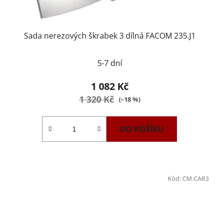
Sada nerezových škrabek 3 dílná FACOM 235.J1
5-7 dní
1 082 Kč
1 320 Kč
(–18 %)
DO KOŠÍKU
Kód:
CM.CAR3