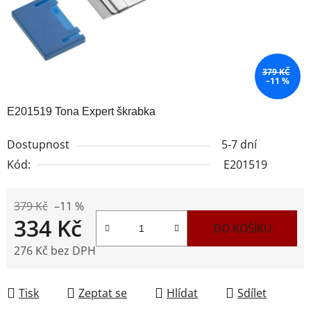
379 KČ
–11 %
E201519 Tona Expert škrabka
Dostupnost
5-7 dní
Kód:
E201519
379 Kč
–11 %
334 Kč
DO KOŠÍKU
276 Kč bez DPH
Měrná cena:
Tisk
Zeptat se
Hlídat
Sdílet