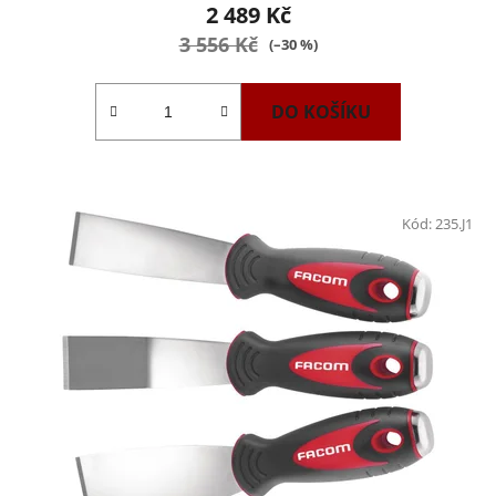
2 489 Kč
3 556 Kč
(–30 %)
DO KOŠÍKU
Kód:
235.J1