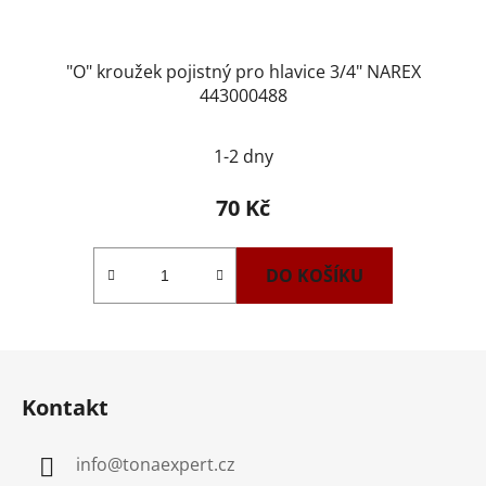
"O" kroužek pojistný pro hlavice 3/4" NAREX
443000488
1-2 dny
70 Kč
DO KOŠÍKU
Z
á
Kontakt
p
a
info
@
tonaexpert.cz
t