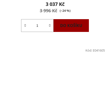
3 037 Kč
3 996 Kč
(–24 %)
DO KOŠÍKU
Kód:
E041605