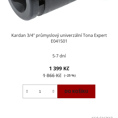
Kardan 3/4" průmyslový univerzální Tona Expert
E041501
5-7 dní
1 399 Kč
1 866 Kč
(–25 %)
DO KOŠÍKU
Kód:
E113617