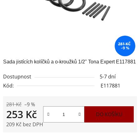
281 KČ
–9 %
Sada jistících kolíčků a o-kroužků 1/2" Tona Expert E117881
Dostupnost
5-7 dní
Kód:
E117881
281 Kč
–9 %
253 Kč
DO KOŠÍKU
209 Kč bez DPH
Měrná cena: