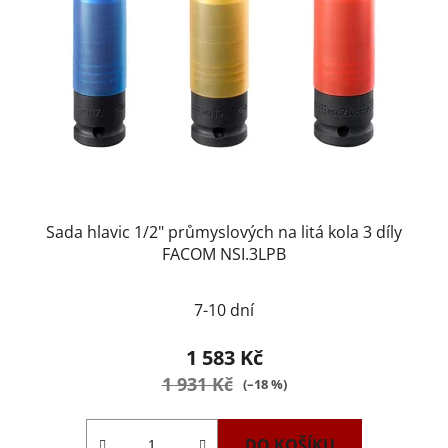
Sada hlavic 1/2" průmyslových na litá kola 3 díly
FACOM NSI.3LPB
7-10 dní
1 583 Kč
1 931 Kč
(–18 %)
DO KOŠÍKU