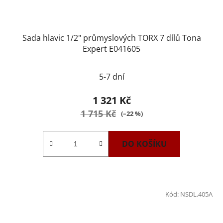
Sada hlavic 1/2" průmyslových TORX 7 dílů Tona
Expert E041605
5-7 dní
1 321 Kč
1 715 Kč
(–22 %)
DO KOŠÍKU
Kód:
NSDL.405A