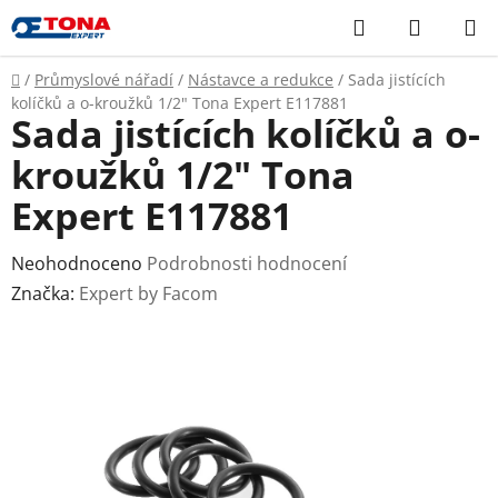
Přejít
Hledat
NÁKUP
na
KOŠÍK
obsah
Domů
/
Průmyslové nářadí
/
Nástavce a redukce
/
Sada jistících
kolíčků a o-kroužků 1/2" Tona Expert E117881
Sada jistících kolíčků a o-
kroužků 1/2" Tona
Expert E117881
Průměrné
Neohodnoceno
Podrobnosti hodnocení
hodnocení
Značka:
Expert by Facom
produktu
je
0,0
z
5
hvězdiček.