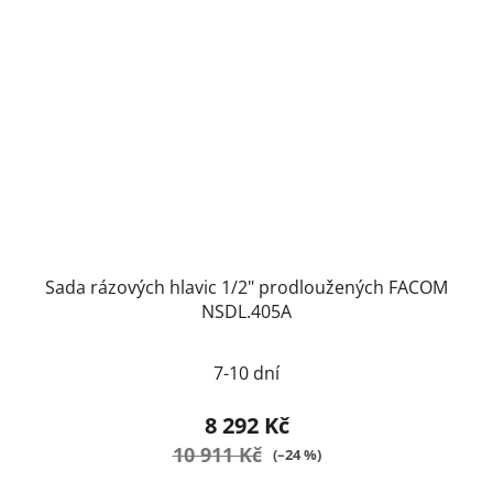
Sada rázových hlavic 1/2" prodloužených FACOM
NSDL.405A
7-10 dní
8 292 Kč
10 911 Kč
(–24 %)