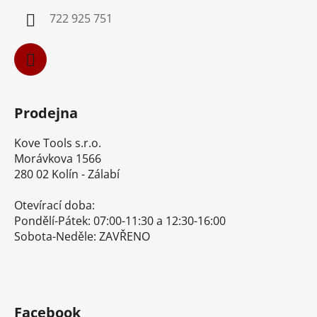
í
722 925 751
Prodejna
Kove Tools s.r.o.
Morávkova 1566
280 02 Kolín - Zálabí
Otevírací doba:
Pondělí-Pátek: 07:00-11:30 a 12:30-16:00
Sobota-Neděle: ZAVŘENO
Facebook