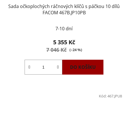
Sada očkoplochých ráčnových klíčů s páčkou 10 dílů
FACOM 467B.JP10PB
Průměrné
7-10 dní
hodnocení
produktu
5 355 Kč
je
7 046 Kč
(–24 %)
1,0
z
DO KOŠÍKU
5
hvězdiček.
Kód:
467.JPU8