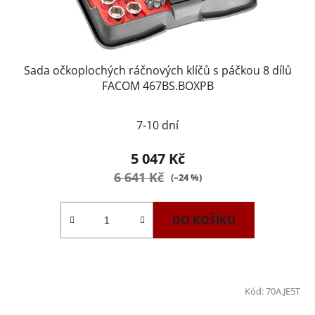
Sada očkoplochých ráčnových klíčů s páčkou 8 dílů
FACOM 467BS.BOXPB
Průměrné
7-10 dní
hodnocení
produktu
5 047 Kč
je
6 641 Kč
(–24 %)
2,6
z
DO KOŠÍKU
5
hvězdiček.
Kód:
70A.JE5T