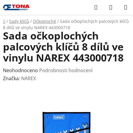
Přejít
Hledat
NÁKUP
na
KOŠÍK
obsah
Domů
/
Sady klíčů
/
Očkoploché
/
Sada očkoplochých palcových klíčů
8 dílů ve vinylu NAREX 443000718
Sada očkoplochých
palcových klíčů 8 dílů ve
vinylu NAREX 443000718
Průměrné
Neohodnoceno
Podrobnosti hodnocení
hodnocení
Značka:
NAREX
produktu
je
0,0
z
5
hvězdiček.