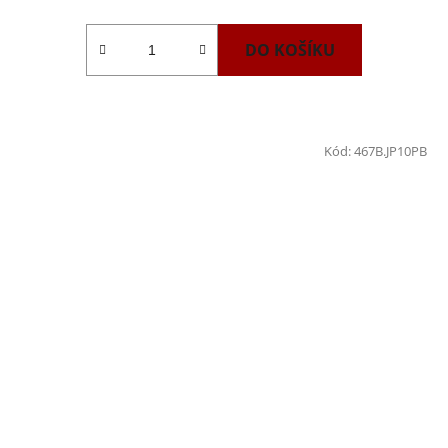
DO KOŠÍKU
Kód:
467B.JP10PB