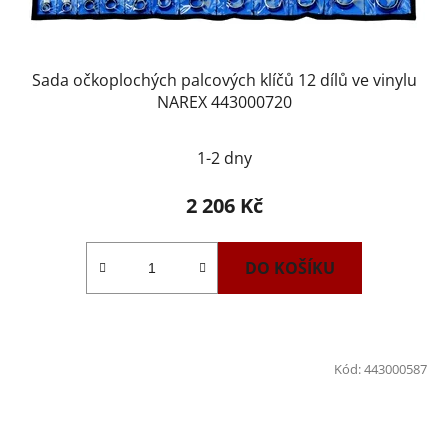
Sada očkoplochých palcových klíčů 12 dílů ve vinylu
NAREX 443000720
1-2 dny
2 206 Kč
DO KOŠÍKU
Kód:
443000587