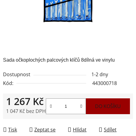
Sada očkoplochých palcových klíčů 8dílná ve vinylu
Dostupnost
1-2 dny
Kód:
443000718
1 267 Kč
DO KOŠÍKU
1 047 Kč bez DPH
Měrná cena:
Tisk
Zeptat se
Hlídat
Sdílet