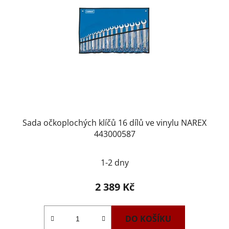
Sada očkoplochých klíčů 16 dílů ve vinylu NAREX
443000587
1-2 dny
2 389 Kč
DO KOŠÍKU