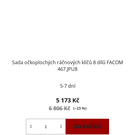
Sada očkoplochých ráčnových klíčů 8 dílů FACOM
467.JPU8
5-7 dní
5 173 Kč
6 806 Kč
(–23 %)
DO KOŠÍKU