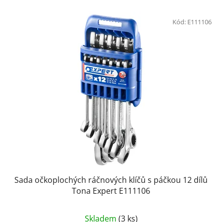
Kód:
E111106
Sada očkoplochých ráčnových klíčů s páčkou 12 dílů
Tona Expert E111106
Průměrné
Skladem
(3 ks)