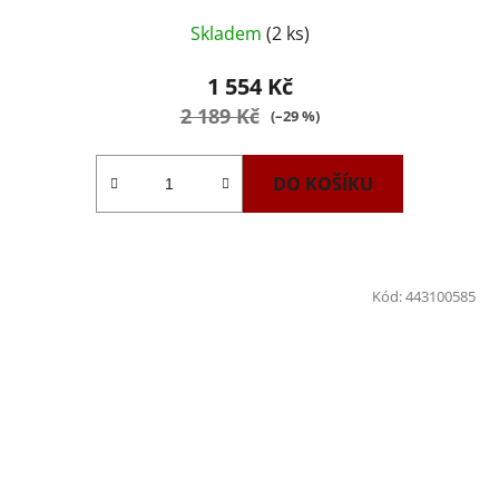
Průměrné
Skladem
(2 ks)
hodnocení
produktu
1 554 Kč
je
2 189 Kč
(–29 %)
3,6
z
DO KOŠÍKU
5
hvězdiček.
Kód:
443100585