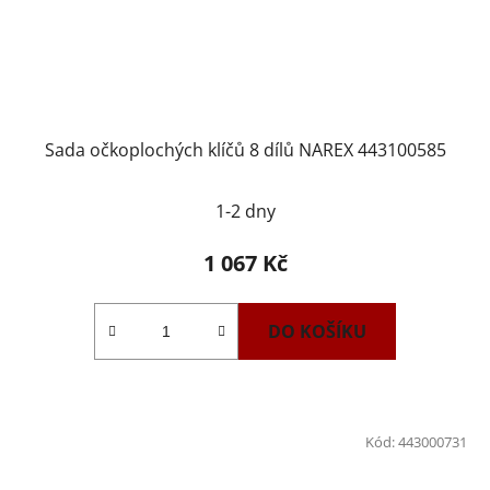
Sada očkoplochých klíčů 8 dílů NAREX 443100585
1-2 dny
1 067 Kč
DO KOŠÍKU
Kód:
443000731