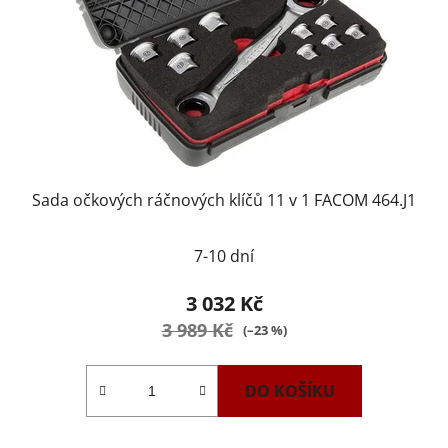
Sada očkových ráčnových klíčů 11 v 1 FACOM 464.J1
7-10 dní
3 032 Kč
3 989 Kč
(–23 %)
DO KOŠÍKU