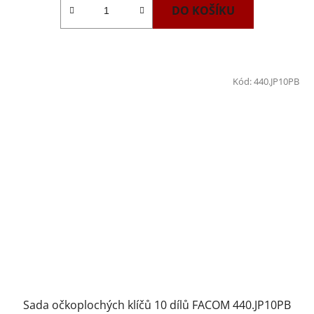
DO KOŠÍKU
Kód:
440.JP10PB
Sada očkoplochých klíčů 10 dílů FACOM 440.JP10PB