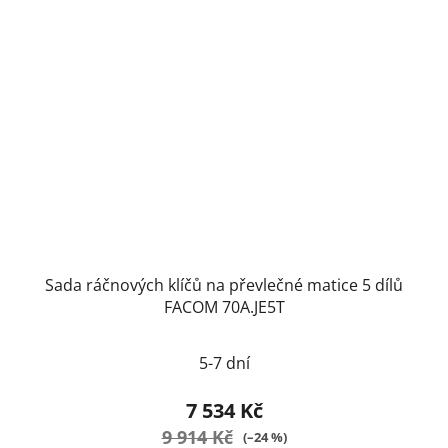
Sada ráčnových klíčů na převlečné matice 5 dílů
FACOM 70A.JE5T
5-7 dní
7 534 Kč
9 914 Kč
(–24 %)