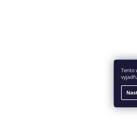
Tento 
vyjadř
Nas