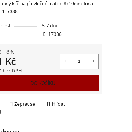
anný klíč na převlečné matice 8x10mm Tona
 E117388
nost
5-7 dní
E117388
ek.
č
–8 %
1 Kč
č bez DPH
 cena:
DO KOŠÍKU
Zeptat se
Hlídat
t
skuze