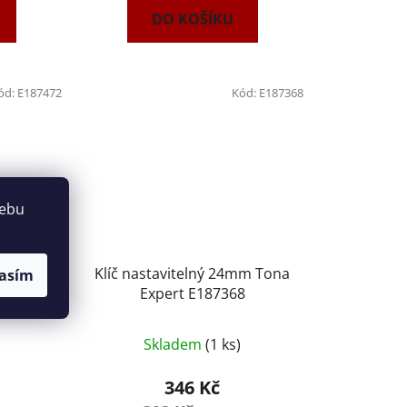
DO KOŠÍKU
ód:
E187472
Kód:
E187368
webu
mm Tona
Klíč nastavitelný 24mm Tona
asím
2
Expert E187368
Skladem
(1 ks)
346 Kč