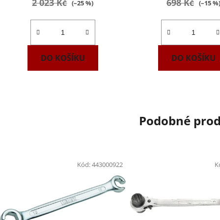
2 023 Kč
698 Kč
(–25 %)
(–15 %
DO KOŠÍKU
DO KOŠÍKU
Podobné pro
Kód:
443000922
K