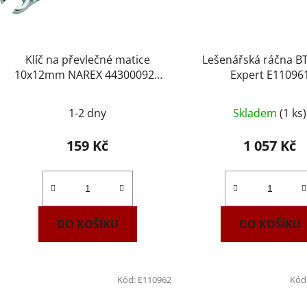
Klíč na převlečné matice
Lešenářská ráčna B
10x12mm NAREX 443000922
Expert E11096
DIN3118
1-2 dny
Skladem
(1 ks)
159 Kč
1 057 Kč
DO KOŠÍKU
DO KOŠÍKU
Kód:
E110962
Kód