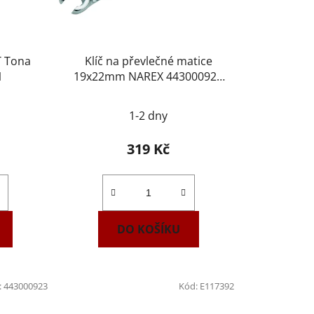
T Tona
Klíč na převlečné matice
1
19x22mm NAREX 443000925
DIN3118
1-2 dny
319 Kč
DO KOŠÍKU
:
443000923
Kód:
E117392