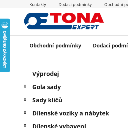
Přejít
Kontakty
Dodací podmínky
Obchodní p
na
obsah
Obchodní podmínky
Dodací podm
P
K
Přeskočit
Výprodej
a
o
kategorie
t
s
Gola sady
e
t
g
r
Sady klíčů
o
a
r
Dílenské vozíky a nábytek
i
n
e
n
Dílenské vybavení