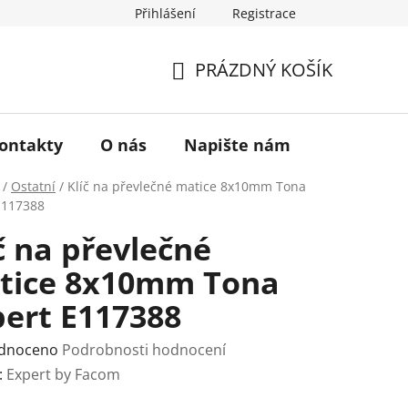
Přihlášení
Registrace
a vrácení zboží
Historie značky TONA
O nás
PRÁZDNÝ KOŠÍK
NÁKUPNÍ
KOŠÍK
ontakty
O nás
Napište nám
/
Ostatní
/
Klíč na převlečné matice 8x10mm Tona
E117388
č na převlečné
tice 8x10mm Tona
pert E117388
rné
dnoceno
Podrobnosti hodnocení
ení
:
Expert by Facom
tu