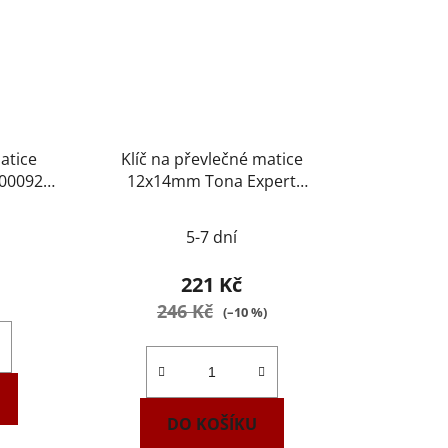
atice
Klíč na převlečné matice
000923
12x14mm Tona Expert
E117392
5-7 dní
221 Kč
246 Kč
(–10 %)
DO KOŠÍKU