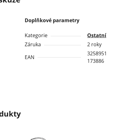
Doplňkové parametry
Kategorie
Ostatní
Záruka
2 roky
3258951
EAN
173886
odukty