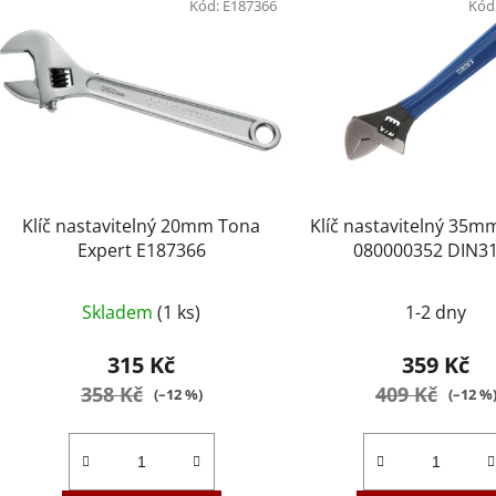
Kód:
E187366
Kód
Klíč nastavitelný 20mm Tona
Klíč nastavitelný 35
Expert E187366
080000352 DIN3
Skladem
(1 ks)
1-2 dny
315 Kč
359 Kč
358 Kč
409 Kč
(–12 %)
(–12 %