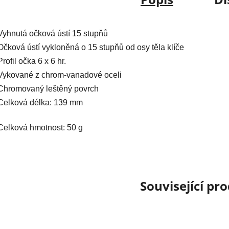
Vyhnutá očková ústí 15 stupňů
Očková ústí vykloněná o 15 stupňů od osy těla klíče
Profil očka 6 x 6 hr.
Vykované z chrom-vanadové oceli
Chromovaný leštěný povrch
Celková délka: 139 mm
Celková hmotnost: 50 g
Související pr