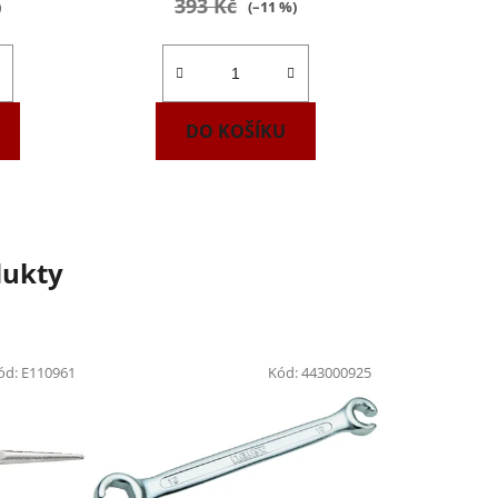
393 Kč
)
(–11 %)
DO KOŠÍKU
dukty
ód:
E110961
Kód:
443000925