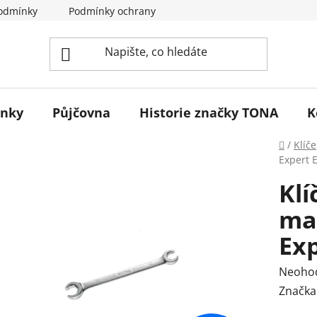
odmínky
Podmínky ochrany osobních údajů
Reklamace 
ínky
Půjčovna
Historie značky TONA
K
Domů
/
Klíče
Expert 
Klí
ma
Ex
Průmě
Neoho
hodnoc
Značka
produk