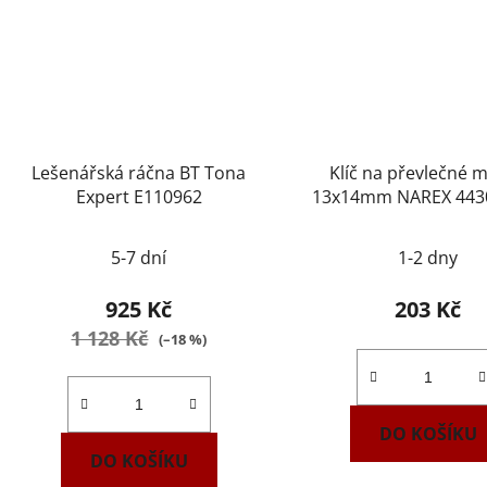
Lešenářská ráčna BT Tona
Klíč na převlečné m
Expert E110962
13x14mm NAREX 443
DIN3118
5-7 dní
1-2 dny
925 Kč
203 Kč
1 128 Kč
(–18 %)
DO KOŠÍKU
DO KOŠÍKU