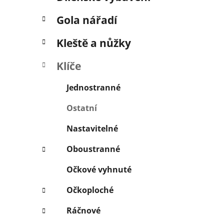
í
p
Gola nářadí
a
n
Kleště a nůžky
e
Klíče
l
Jednostranné
Ostatní
Nastavitelné
Oboustranné
Očkové vyhnuté
Očkoploché
Ráčnové