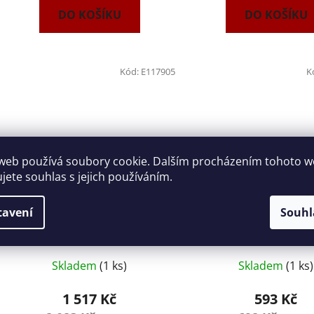
DO KOŠÍKU
DO KOŠÍKU
Kód:
E117905
K
web používá soubory cookie. Dalším procházením tohoto 
ujete souhlas s jejich používáním.
Klíč nastavitelný 55mm Tona
Klíč nastavitelný 34
tavení
Souhl
Expert E117905
Expert E18747
Skladem
(1 ks)
Skladem
(1 ks)
1 517 Kč
593 Kč