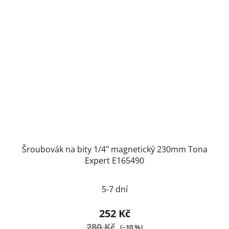
Šroubovák na bity 1/4" magnetický 230mm Tona
Expert E165490
5-7 dní
252 Kč
280 Kč
(–10 %)