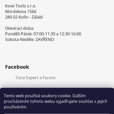
Kove Tools s.r.o.
Morávkova 1566
280 02 Kolín - Zálabí
Otevírací doba:
Pondělí-Pátek: 07:00-11:30 a 12:30-16:00
Sobota-Neděle: ZAVŘENO
Facebook
Tona Expert a Facom
Tento web používá soubory cookie. Dalším
procházením tohoto webu vyjadřujete souhlas s jejich
E-shop s ručním nářadím
Nářadí Stanley a DeWALT
používáním.
Kove Tools s.r.o.