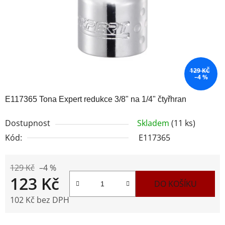
129 KČ
–4 %
E117365 Tona Expert redukce 3/8" na 1/4" čtyřhran
Dostupnost
Skladem
(11 ks)
Kód:
E117365
129 Kč
–4 %
123 Kč
DO KOŠÍKU
102 Kč bez DPH
Měrná cena: