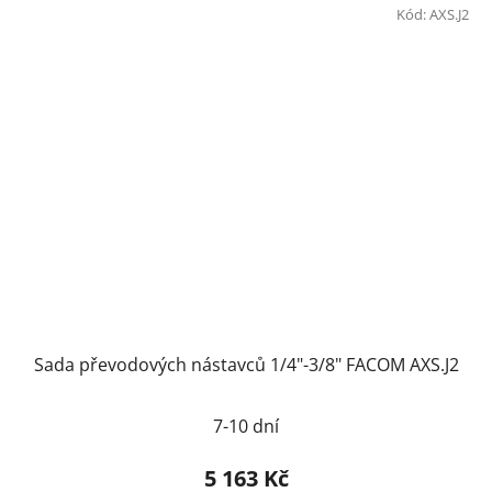
Kód:
AXS.J2
Sada převodových nástavců 1/4"-3/8" FACOM AXS.J2
7-10 dní
5 163 Kč