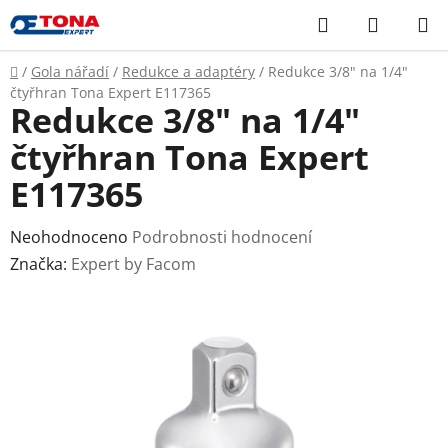
Přejít
Hledat
NÁKUP
na
KOŠÍK
obsah
Domů
/
Gola nářadí
/
Redukce a adaptéry
/
Redukce 3/8" na 1/4"
čtyřhran Tona Expert E117365
Redukce 3/8" na 1/4"
čtyřhran Tona Expert
E117365
Průměrné
Neohodnoceno
Podrobnosti hodnocení
hodnocení
Značka:
Expert by Facom
produktu
je
0,0
z
5
hvězdiček.