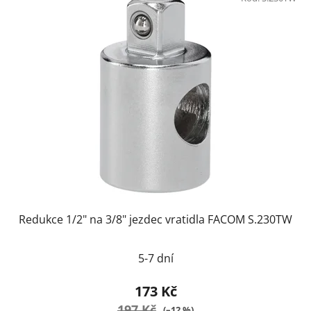
Redukce 1/2" na 3/8" jezdec vratidla FACOM S.230TW
5-7 dní
173 Kč
197 Kč
(–12 %)