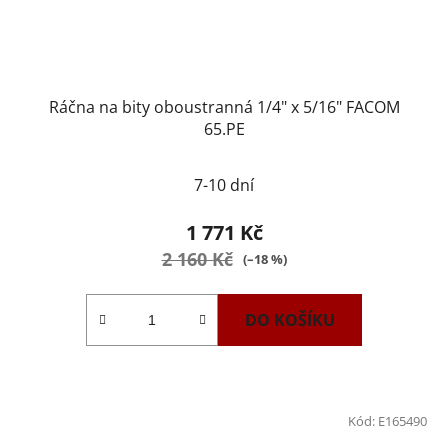
Ráčna na bity oboustranná 1/4" x 5/16" FACOM
65.PE
Průměrné
7-10 dní
hodnocení
produktu
1 771 Kč
je
2 160 Kč
(–18 %)
5,0
z
DO KOŠÍKU
5
hvězdiček.
Kód:
E165490