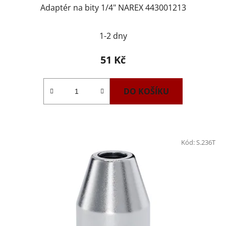
Adaptér na bity 1/4" NAREX 443001213
1-2 dny
51 Kč
DO KOŠÍKU
Kód:
S.236T