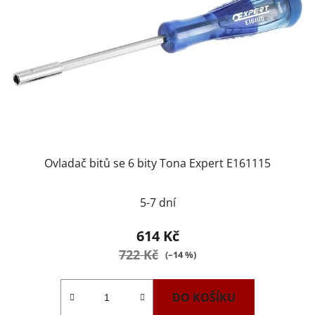
Ovladač bitů se 6 bity Tona Expert E161115
5-7 dní
614 Kč
722 Kč
(–14 %)
DO KOŠÍKU