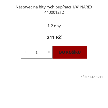
Nástavec na bity rychloupínací 1/4" NAREX
443001212
1-2 dny
211 Kč
DO KOŠÍKU
Kód:
443001211