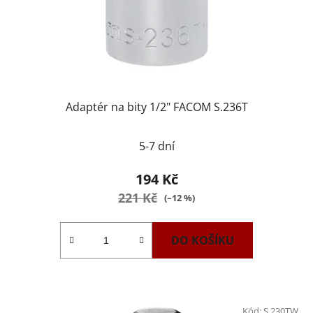
Adaptér na bity 1/2" FACOM S.236T
5-7 dní
194 Kč
221 Kč
(–12 %)
DO KOŠÍKU
Kód:
S.230TW