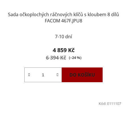
Sada očkoplochých ráčnových klíčů s kloubem 8 dílů
FACOM 467F.JPU8
7-10 dní
4 859 Kč
6 394 Kč
(–24 %)
DO KOŠÍKU
Kód:
E111107