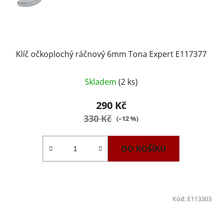
Klíč očkoplochý ráčnový 6mm Tona Expert E117377
Skladem
(2 ks)
290 Kč
330 Kč
(–12 %)
DO KOŠÍKU
Kód:
E113303