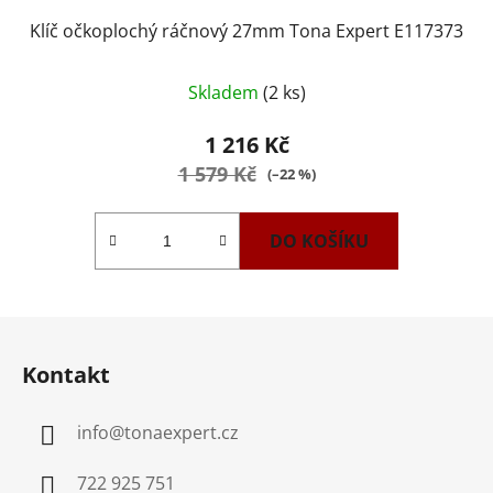
Klíč očkoplochý ráčnový 27mm Tona Expert E117373
Skladem
(2 ks)
1 216 Kč
1 579 Kč
(–22 %)
DO KOŠÍKU
Z
á
Kontakt
p
a
info
@
tonaexpert.cz
t
í
722 925 751