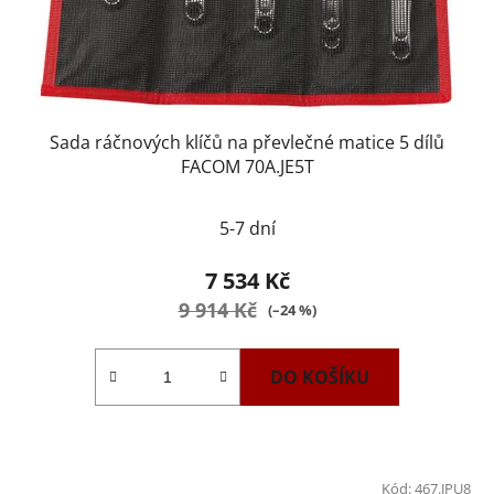
Sada ráčnových klíčů na převlečné matice 5 dílů
FACOM 70A.JE5T
5-7 dní
7 534 Kč
9 914 Kč
(–24 %)
DO KOŠÍKU
Kód:
467.JPU8