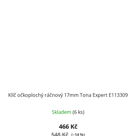
Klíč očkoplochý ráčnový 17mm Tona Expert E113309
Skladem
(6 ks)
466 Kč
548 Kč
(–14 %)