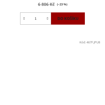
6 806 Kč
(–23 %)
DO KOŠÍKU
Kód:
467F.JPU8