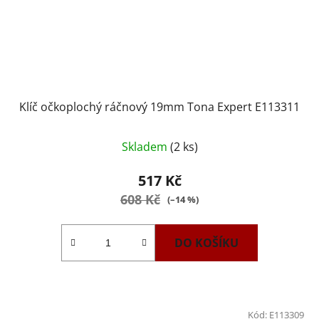
Klíč očkoplochý ráčnový 19mm Tona Expert E113311
Skladem
(2 ks)
517 Kč
608 Kč
(–14 %)
DO KOŠÍKU
Kód:
E113309