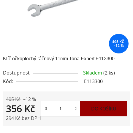
405 KČ
–12 %
Klíč očkoplochý ráčnový 11mm Tona Expert E113300
Dostupnost
Skladem
(2 ks)
Kód:
E113300
405 Kč
–12 %
356 Kč
DO KOŠÍKU
294 Kč bez DPH
Měrná cena: