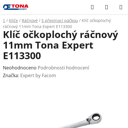
Přejít
Hledat
NÁKUP
na
KOŠÍK
obsah
Domů
/
Klíče
/
Ráčnové
/
S přepínací páčkou
/
Klíč očkoplochý
ráčnový 11mm Tona Expert E113300
Klíč očkoplochý ráčnový
11mm Tona Expert
E113300
Průměrné
Neohodnoceno
Podrobnosti hodnocení
hodnocení
Značka:
Expert by Facom
produktu
je
0,0
z
5
hvězdiček.