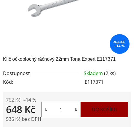
762 KČ
–14 %
Klíč očkoplochý ráčnový 22mm Tona Expert E117371
Dostupnost
Skladem
(2 ks)
Kód:
E117371
762 Kč
–14 %
648 Kč
DO KOŠÍKU
536 Kč bez DPH
Měrná cena: