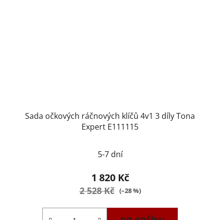
Sada očkových ráčnových klíčů 4v1 3 díly Tona
Expert E111115
5-7 dní
1 820 Kč
2 528 Kč
(–28 %)