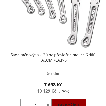
Sada ráčnových klíčů na převlečné matice 6 dílů
FACOM 70A.JN6
5-7 dní
7 698 Kč
10 129 Kč
(–24 %)
DO KOŠÍKU