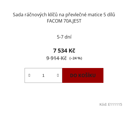
Sada ráčnových klíčů na převlečné matice 5 dílů
FACOM 70A.JE5T
5-7 dní
7 534 Kč
9 914 Kč
(–24 %)
DO KOŠÍKU
Kód:
E111115