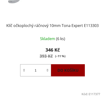
Klíč očkoplochý ráčnový 10mm Tona Expert E113303
Skladem
(6 ks)
346 Kč
393 Kč
(–11 %)
DO KOŠÍKU
Kód:
E117377