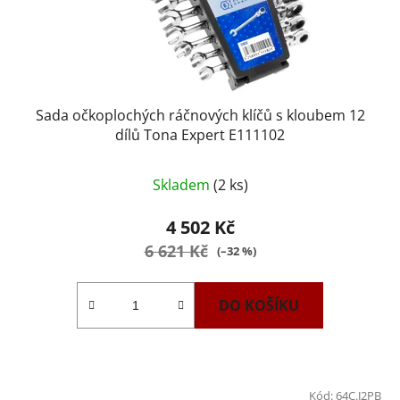
Sada očkoplochých ráčnových klíčů s kloubem 12
dílů Tona Expert E111102
Skladem
(2 ks)
4 502 Kč
6 621 Kč
(–32 %)
DO KOŠÍKU
Kód:
64C.J2PB