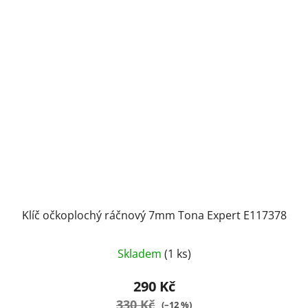
Klíč očkoplochý ráčnový 7mm Tona Expert E117378
Průměrné
Skladem
(1 ks)
hodnocení
produktu
290 Kč
je
330 Kč
(–12 %)