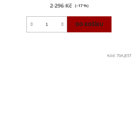
2 296 Kč
(–17 %)
DO KOŠÍKU
Kód:
70A.JE5T