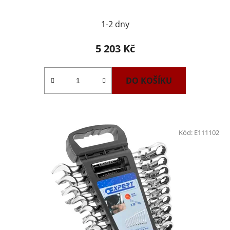
1-2 dny
5 203 Kč
DO KOŠÍKU
Kód:
E111102