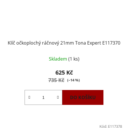
Klíč očkoplochý ráčnový 21mm Tona Expert E117370
Skladem
(1 ks)
625 Kč
735 Kč
(–14 %)
DO KOŠÍKU
Kód:
E117378