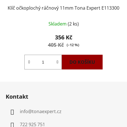
Klíč očkoplochý ráčnový 11mm Tona Expert E113300
Skladem
(2 ks)
356 Kč
405 Kč
(–12 %)
DO KOŠÍKU
Z
á
Kontakt
p
a
info
@
tonaexpert.cz
t
í
722 925 751