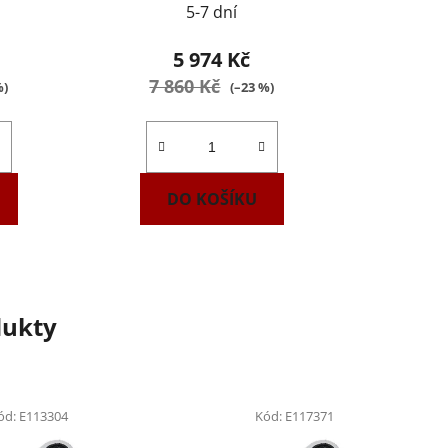
5-7 dní
5 974 Kč
7 860 Kč
%)
(–23 %)
DO KOŠÍKU
dukty
ód:
E113304
Kód:
E117371