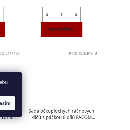
ek.
DO KOŠÍKU
ód:
E111107
Kód:
467B.JP8PB
webu
asím
áčnových
Sada očkoplochých ráčnových
ů Tona
klíčů s páčkou 8 dílů FACOM
7
467B.JP8PB