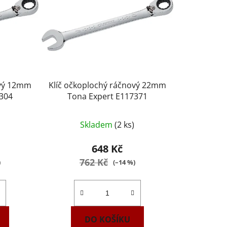
ový 12mm
Klíč očkoplochý ráčnový 22mm
3304
Tona Expert E117371
Skladem
(2 ks)
648 Kč
762 Kč
)
(–14 %)
DO KOŠÍKU