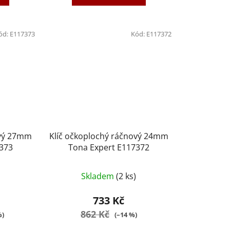
ód:
E117373
Kód:
E117372
ový 27mm
Klíč očkoplochý ráčnový 24mm
7373
Tona Expert E117372
Skladem
(2 ks)
733 Kč
862 Kč
%)
(–14 %)