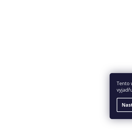
Tento 
vyjadř
Nas