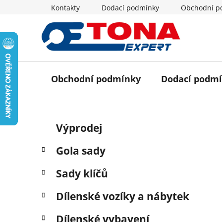
Přejít
Kontakty
Dodací podmínky
Obchodní p
na
obsah
Obchodní podmínky
Dodací podm
P
K
Přeskočit
Výprodej
a
o
kategorie
t
s
Gola sady
e
t
g
r
Sady klíčů
o
a
r
Dílenské vozíky a nábytek
i
n
e
n
Dílenské vybavení