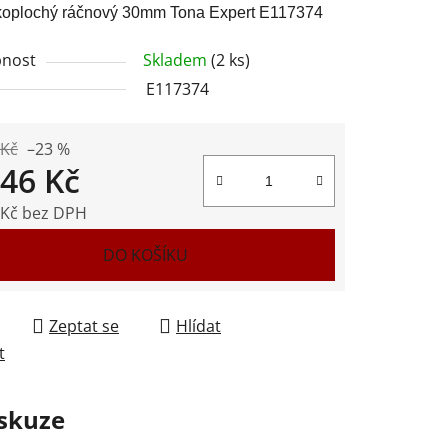
čkoplochý ráčnový 30mm Tona Expert E117374
nost
Skladem
(2 ks)
E117374
ek.
 Kč
–23 %
346 Kč
 Kč bez DPH
 cena:
DO KOŠÍKU
Zeptat se
Hlídat
t
skuze