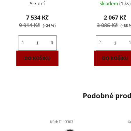
5-7 dní
Skladem
(1 ks)
7 534 Kč
2 067 Kč
9 914 Kč
3 086 Kč
(–24 %)
(–33 
DO KOŠÍKU
DO KOŠÍKU
Podobné pro
Kód:
E113303
K