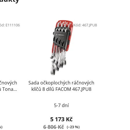
ód:
E111106
Kód:
467.JPU8
áčnových
Sada očkoplochých ráčnových
lů Tona
klíčů 8 dílů FACOM 467.JPU8
6
rné
5-7 dní
ení
tu
5 173 Kč
6 806 Kč
%)
(–23 %)