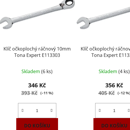
Klíč očkoplochý ráčnový 10mm
Klíč očkoplochý ráčn
Tona Expert E113303
Tona Expert E11
Skladem
(6 ks)
Skladem
(4 ks)
346 Kč
356 Kč
393 Kč
405 Kč
(–11 %)
(–12 %
DO KOŠÍKU
DO KOŠÍKU