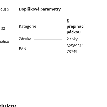
Doplňkové parametry
du) 5
S
Kategorie
přepínací
l 30
páčkou
Záruka
2 roky
matice
32589511
EAN
73749
odukty