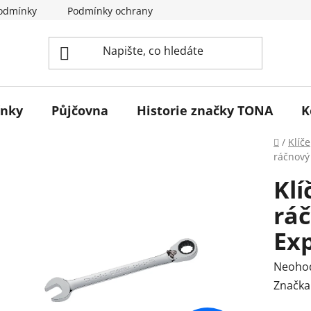
odmínky
Podmínky ochrany osobních údajů
Reklamace 
ínky
Půjčovna
Historie značky TONA
K
Domů
/
Klíče
ráčnový
Klí
rá
Ex
Průmě
Neoho
hodnoc
Značka
produk