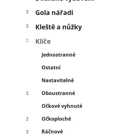
í
p
Gola nářadí
a
n
Kleště a nůžky
e
Klíče
l
Jednostranné
Ostatní
Nastavitelné
Oboustranné
Očkové vyhnuté
Očkoploché
Ráčnové