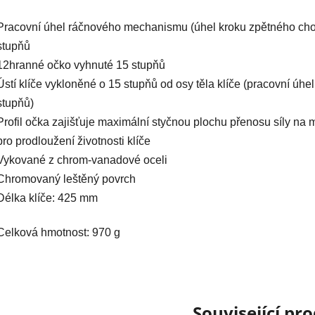
Pracovní úhel ráčnového mechanismu (úhel kroku zpětného cho
stupňů
12hranné očko vyhnuté 15 stupňů
Ústí klíče vykloněné o 15 stupňů od osy těla klíče (pracovní úhe
stupňů)
Profil očka zajišťuje maximální styčnou plochu přenosu síly na 
pro prodloužení životnosti klíče
Vykované z chrom-vanadové oceli
Chromovaný leštěný povrch
Délka klíče: 425 mm
Celková hmotnost: 970 g
Související pr