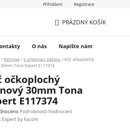
Přihlášení
Registrace
a vrácení zboží
Historie značky TONA
O nás
PRÁZDNÝ KOŠÍK
NÁKUPNÍ
KOŠÍK
ontakty
O nás
Napište nám
/
Ráčnové
/
S přepínací páčkou
/
Klíč očkoplochý
 30mm Tona Expert E117374
č očkoplochý
čnový 30mm Tona
pert E117374
rné
dnoceno
Podrobnosti hodnocení
ení
:
Expert by Facom
tu