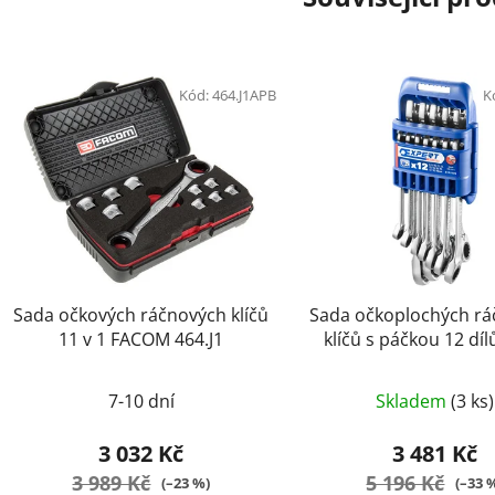
Kód:
464.J1APB
K
Sada očkových ráčnových klíčů
Sada očkoplochých r
11 v 1 FACOM 464.J1
klíčů s páčkou 12 dí
Expert E11110
Průmě
7-10 dní
Skladem
(3 ks)
hodnoc
produk
3 032 Kč
3 481 Kč
je
3 989 Kč
5 196 Kč
(–23 %)
(–33 