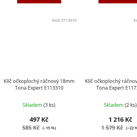
Kód:
E113310
K
Klíč očkoplochý ráčnový 18mm
Klíč očkoplochý ráčn
Tona Expert E113310
Tona Expert E11
Skladem
(3 ks)
Skladem
(2 ks)
497 Kč
1 216 Kč
585 Kč
1 579 Kč
(–15 %)
(–22 