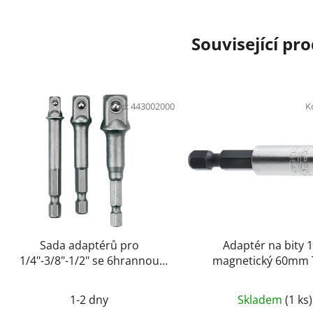
Související pr
Kód:
443002000
K
Sada adaptérů pro
Adaptér na bity 1
1/4"-3/8"-1/2" se 6hrannou
magnetický 60mm 
stopkou NAREX 443002000
Expert E11364
1-2 dny
Skladem
(1 ks)