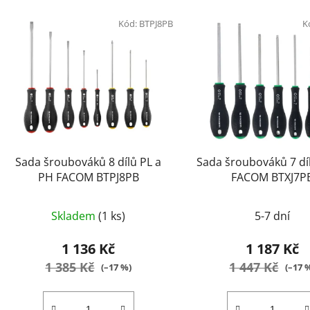
Kód:
BTPJ8PB
K
Sada šroubováků 8 dílů PL a
Sada šroubováků 7 dí
PH FACOM BTPJ8PB
FACOM BTXJ7P
Skladem
(1 ks)
5-7 dní
1 136 Kč
1 187 Kč
1 385 Kč
1 447 Kč
(–17 %)
(–17 