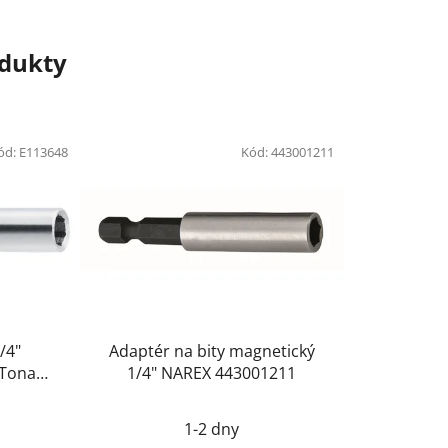
odukty
ód:
E113648
Kód:
443001211
/4"
Adaptér na bity magnetický
Tona
1/4" NAREX 443001211
8
1-2 dny