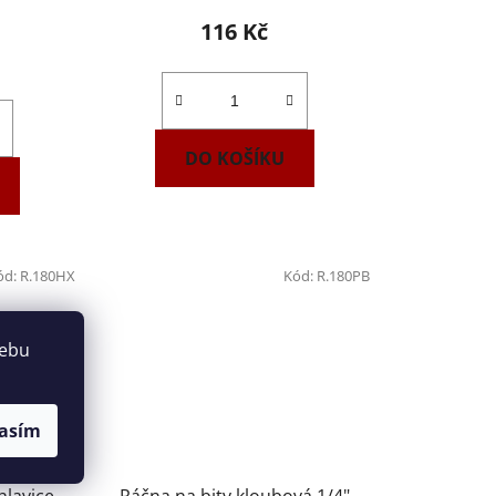
116 Kč
DO KOŠÍKU
ód:
R.180HX
Kód:
R.180PB
webu
asím