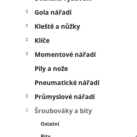
í
p
Gola nářadí
a
n
Kleště a nůžky
e
Klíče
l
Momentové nářadí
Pily a nože
Pneumatické nářadí
Průmyslové nářadí
Šroubováky a bity
Ostatní
Bity