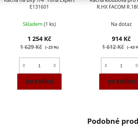
Ráčna na bity 1/4" Tona Expert
Ráčna kloubová pro 
E131601
R.HX FACOM R.18
Skladem
(1 ks)
Na dotaz
1 254 Kč
914 Kč
1 629 Kč
1 612 Kč
(–23 %)
(–43 
DO KOŠÍKU
DO KOŠÍKU
Podobné pro