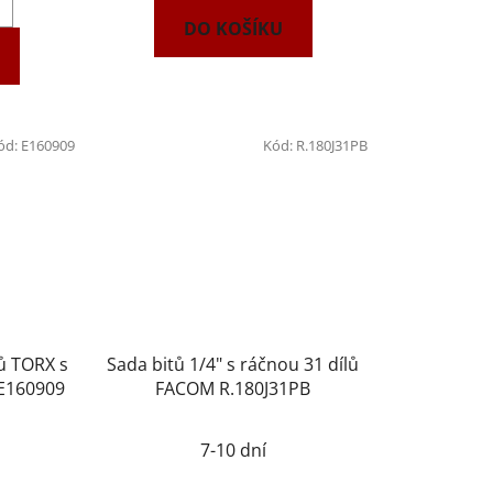
DO KOŠÍKU
ód:
E160909
Kód:
R.180J31PB
ů TORX s
Sada bitů 1/4" s ráčnou 31 dílů
 E160909
FACOM R.180J31PB
7-10 dní