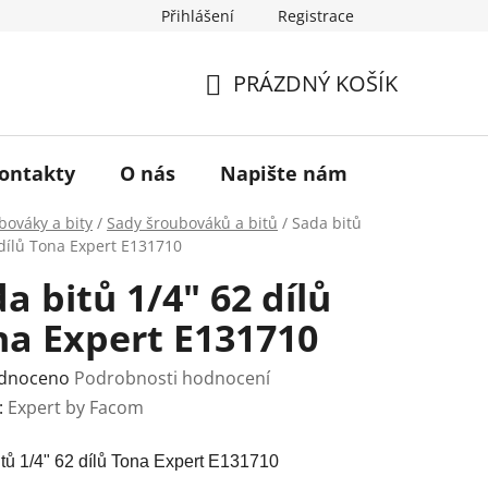
Přihlášení
Registrace
a vrácení zboží
Historie značky TONA
O nás
PRÁZDNÝ KOŠÍK
NÁKUPNÍ
KOŠÍK
ontakty
O nás
Napište nám
bováky a bity
/
Sady šroubováků a bitů
/
Sada bitů
 dílů Tona Expert E131710
a bitů 1/4" 62 dílů
na Expert E131710
rné
dnoceno
Podrobnosti hodnocení
ení
:
Expert by Facom
tu
tů 1/4" 62 dílů Tona Expert E131710