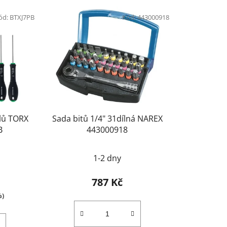
ód:
BTXJ7PB
Kód:
443000918
lů TORX
Sada bitů 1/4" 31dílná NAREX
B
443000918
1-2 dny
787 Kč
%)