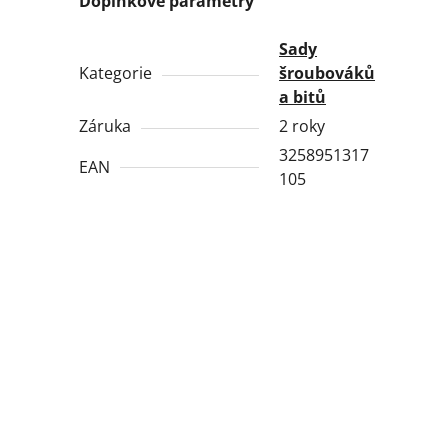
Doplňkové parametry
Sady
Kategorie
šroubováků
a bitů
Záruka
2 roky
3258951317
EAN
105