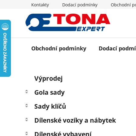
Přejít
Kontakty
Dodací podmínky
Obchodní p
na
obsah
Obchodní podmínky
Dodací podm
P
K
Přeskočit
Výprodej
a
o
kategorie
t
s
Gola sady
e
t
g
r
Sady klíčů
o
a
r
Dílenské vozíky a nábytek
i
n
e
n
Dílenské vybavení