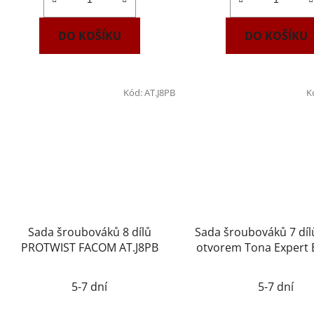
DO KOŠÍKU
DO KOŠÍKU
Kód:
AT.J8PB
K
Sada šroubováků 8 dílů
Sada šroubováků 7 díl
PROTWIST FACOM AT.J8PB
otvorem Tona Expert
5-7 dní
5-7 dní