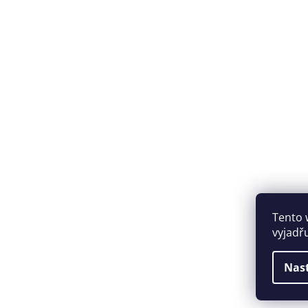
Tento 
vyjadř
Nas