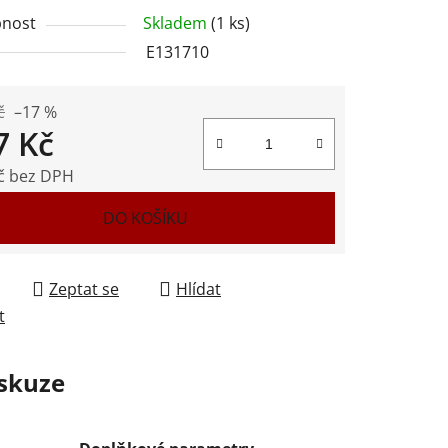
nost
Skladem
(1 ks)
E131710
ek.
č
–17 %
7 Kč
č bez DPH
 cena:
DO KOŠÍKU
Zeptat se
Hlídat
t
skuze