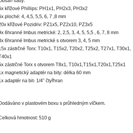
Obsah sady:
6x křížové Phillips: PH1x1, PH2x3, PH3x2
6x ploché: 4, 4,5, 5,5, 6, 7 ,8 mm
20x křížové Pozidriv: PZ1x5, PZ2x10, PZ3x5
9x 6hranné Imbus metrické: 2, 2,5, 3, 4, 5, 5,5 , 6, 7, 8 mm
3x 6hranné Imbus metrické s otvorem 3, 4, 5 mm
15x zástrčné Torx: T10x1, T15x2, T20x2, T25x2, T27x1, T30x1,
T40x1
5x zástrčné Torx s otvorem T8x1, T10x1,T15x1,T20x1,T25x1
1x magnetický adaptér na bity: délka 60 mm
1x adaptér na bit- 1/4" čtyřhran
Dodáváno v plastovém boxu s průhledným víčkem.
Celková hmotnost: 510 g