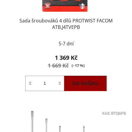
Sada šroubováků 4 dílů PROTWIST FACOM
ATB.J4TVEPB
5-7 dní
1 369 Kč
1 669 Kč
(–17 %)
DO KOŠÍKU
Kód:
BTDJ6PB