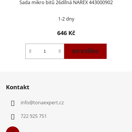
Sada mikro bitů 26dílná NAREX 443000902
1-2 dny
646 Kč
DO KOŠÍKU
Z
á
Kontakt
p
a
info
@
tonaexpert.cz
t
í
722 925 751