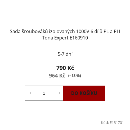
Sada šroubováků izolovaných 1000V 6 dílů PL a PH
Tona Expert E160910
5-7 dní
790 Kč
964 Kč
(–18 %)
DO KOŠÍKU
Kód:
E131701