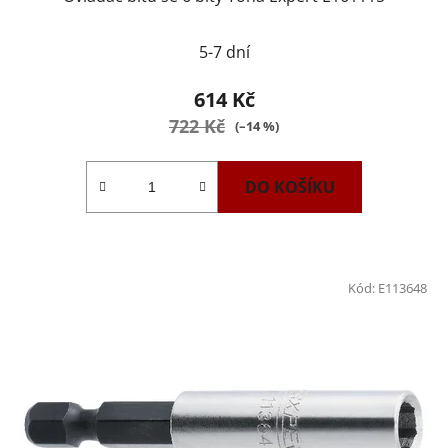
5-7 dní
614 Kč
722 Kč
(–14 %)
DO KOŠÍKU
Kód:
E113648