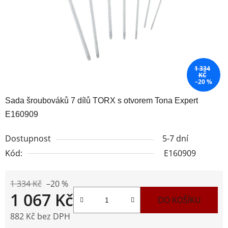
1 334
KČ
–20 %
Sada šroubováků 7 dílů TORX s otvorem Tona Expert
E160909
Dostupnost
5-7 dní
Kód:
E160909
1 334 Kč
–20 %
1 067 Kč
DO KOŠÍKU
882 Kč bez DPH