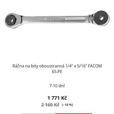
Ráčna na bity oboustranná 1/4" x 5/16" FACOM
65.PE
Průměrné
7-10 dní
hodnocení
produktu
1 771 Kč
je
2 160 Kč
(–18 %)
5,0