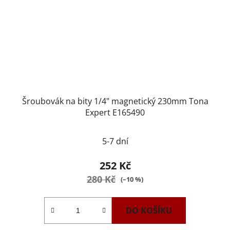
Šroubovák na bity 1/4" magnetický 230mm Tona
Expert E165490
5-7 dní
252 Kč
280 Kč
(–10 %)
DO KOŠÍKU