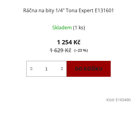
Ráčna na bity 1/4" Tona Expert E131601
Skladem
(1 ks)
1 254 Kč
1 629 Kč
(–23 %)
DO KOŠÍKU
Kód:
E165490