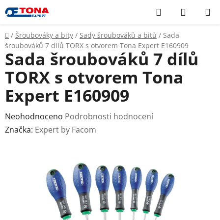
Přejít
Hledat
NÁKUP
na
KOŠÍK
obsah
Domů
/
Šroubováky a bity
/
Sady šroubováků a bitů
/
Sada
šroubováků 7 dílů TORX s otvorem Tona Expert E160909
Sada šroubováků 7 dílů
TORX s otvorem Tona
Expert E160909
Průměrné
Neohodnoceno
Podrobnosti hodnocení
hodnocení
Značka:
Expert by Facom
produktu
je
0,0
z
5
hvězdiček.