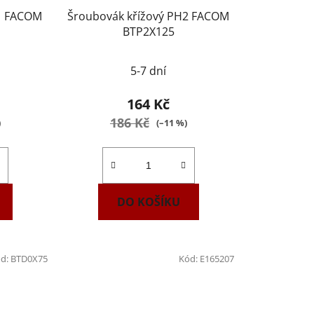
Z1 FACOM
Šroubovák křížový PH2 FACOM
BTP2X125
5-7 dní
164 Kč
186 Kč
)
(–11 %)
DO KOŠÍKU
d:
BTD0X75
Kód:
E165207