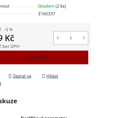
nost
Skladem
(2 ks)
E165337
ek.
č
–5 %
9 Kč
č bez DPH
 cena:
DO KOŠÍKU
Zeptat se
Hlídat
t
skuze