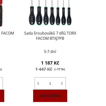
lů FACOM
Sada šroubováků 7 dílů TORX
FACOM BTXJ7PB
5-7 dní
1 187 Kč
1 447 Kč
%)
(–17 %)
DO KOŠÍKU