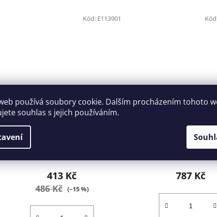
Kód:
E113901
Kód
web používá soubory cookie. Dalším procházením tohoto 
ujete souhlas s jejich používáním.
Sada bitů 1/4" 19 dílů Tona
Sada bitů 1/4" 31díl
Expert E113901
443000918
tavení
Souhl
Skladem
(2 ks)
1-2 dny
413 Kč
787 Kč
486 Kč
(–15 %)