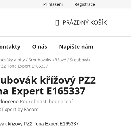
Přihlášení
Registrace
a vrácení zboží
Historie značky TONA
O nás
PRÁZDNÝ KOŠÍK
NÁKUPNÍ
KOŠÍK
ontakty
O nás
Napište nám
bováky a bity
/
Šroubováky křížové
/
Šroubovák
 PZ2 Tona Expert E165337
oubovák křížový PZ2
na Expert E165337
rné
dnoceno
Podrobnosti hodnocení
ení
:
Expert by Facom
tu
vák křížový PZ2 Tona Expert E165337