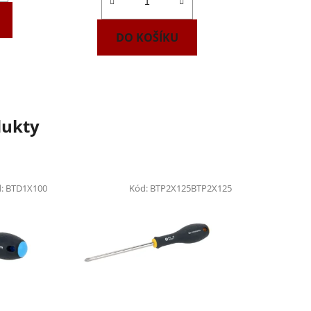
DO KOŠÍKU
dukty
d:
BTD1X100
Kód:
BTP2X125BTP2X125