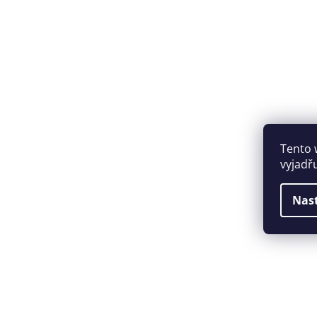
Tento 
vyjadř
Nas