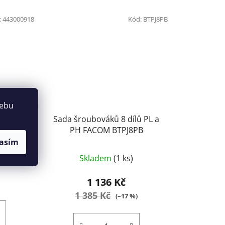
:
443000918
Kód:
BTPJ8PB
webu
ná NAREX
Sada šroubováků 8 dílů PL a
PH FACOM BTPJ8PB
asím
Skladem
(1 ks)
1 136 Kč
1 385 Kč
(–17 %)