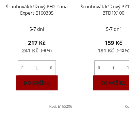
Šroubovák křížový PH2 Tona
Šroubovák křížový P
Expert E160305
BTD1X100
5-7 dní
5-7 dní
217 Kč
159 Kč
241 Kč
181 Kč
(–9 %)
(–12 %
DO KOŠÍKU
DO KOŠÍKU
Kód:
E165206
Kó