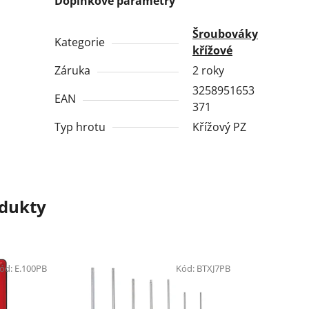
Doplňkové parametry
Šroubováky
Kategorie
křížové
Záruka
2 roky
3258951653
EAN
371
Typ hrotu
Křížový PZ
odukty
ód:
E.100PB
Kód:
BTXJ7PB