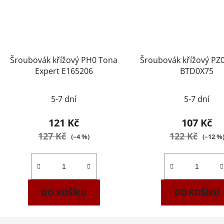
Šroubovák křížový PH0 Tona
Šroubovák křížový P
Expert E165206
BTD0X75
5-7 dní
5-7 dní
121 Kč
107 Kč
127 Kč
122 Kč
(–4 %)
(–12 %
DO KOŠÍKU
DO KOŠÍKU