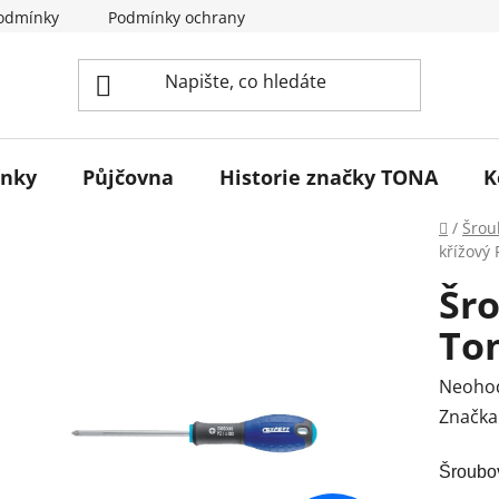
odmínky
Podmínky ochrany osobních údajů
Reklamace 
ínky
Půjčovna
Historie značky TONA
K
Domů
/
Šrou
křížový
Šr
To
Průmě
Neoho
hodnoc
Značka
produk
Šroubo
je