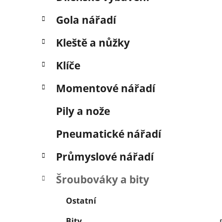
í
p
Gola nářadí
a
n
Kleště a nůžky
e
Klíče
l
Momentové nářadí
Pily a nože
Pneumatické nářadí
Průmyslové nářadí
Šroubováky a bity
Ostatní
Bity