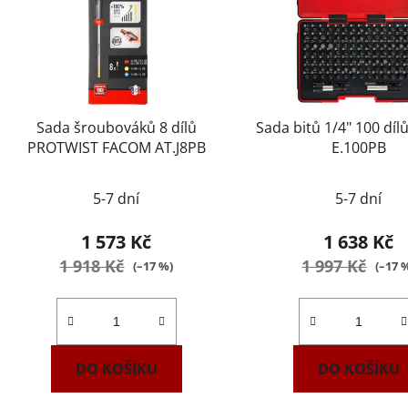
Sada šroubováků 8 dílů
Sada bitů 1/4" 100 dí
PROTWIST FACOM AT.J8PB
E.100PB
5-7 dní
5-7 dní
1 573 Kč
1 638 Kč
1 918 Kč
1 997 Kč
(–17 %)
(–17 
DO KOŠÍKU
DO KOŠÍKU