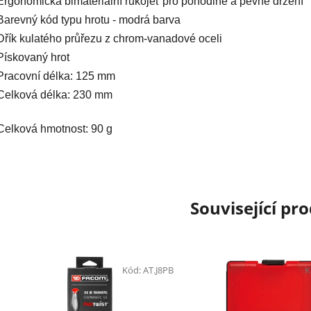
Ergonomická bimateriální rukojeť pro pohodlné a pevné držení
Barevný kód typu hrotu - modrá barva
Dřík kulatého průřezu z chrom-vanadové oceli
Pískovaný hrot
Pracovní délka: 125 mm
Celková délka: 230 mm
Celková hmotnost: 90 g
Související pr
Kód:
AT.J8PB
K