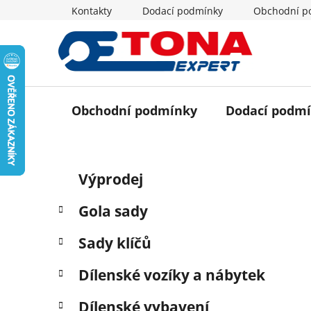
Přejít
Kontakty
Dodací podmínky
Obchodní p
na
obsah
Obchodní podmínky
Dodací podm
P
K
Přeskočit
Výprodej
a
o
kategorie
t
s
Gola sady
e
t
g
r
Sady klíčů
o
a
r
Dílenské vozíky a nábytek
i
n
e
n
Dílenské vybavení