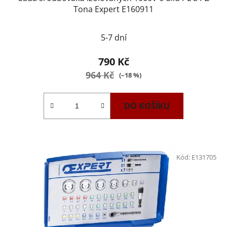
Tona Expert E160911
5-7 dní
790 Kč
964 Kč
(–18 %)
DO KOŠÍKU
Kód:
E131705