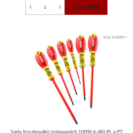
DO KOŠÍKU
Kód:
E160911
Sada šroubováků izolovaných 1000V 6 dílů PL a PZ