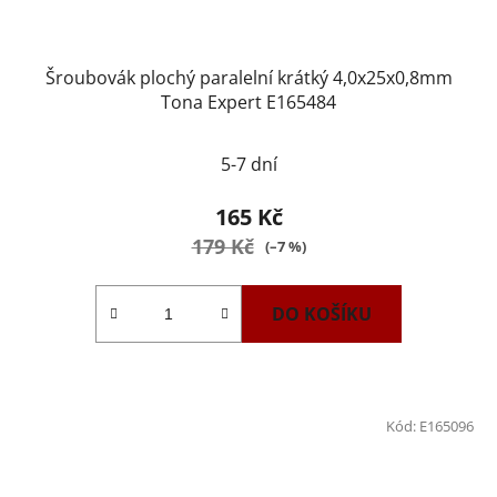
Šroubovák plochý paralelní krátký 4,0x25x0,8mm
Tona Expert E165484
5-7 dní
165 Kč
179 Kč
(–7 %)
DO KOŠÍKU
Kód:
E165096