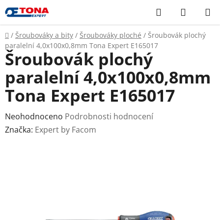
Přejít
Hledat
NÁKUP
na
KOŠÍK
obsah
Domů
/
Šroubováky a bity
/
Šroubováky ploché
/
Šroubovák plochý
paralelní 4,0x100x0,8mm Tona Expert E165017
Šroubovák plochý
paralelní 4,0x100x0,8mm
Tona Expert E165017
Průměrné
Neohodnoceno
Podrobnosti hodnocení
hodnocení
Značka:
Expert by Facom
produktu
je
0,0
z
5
hvězdiček.