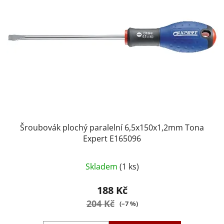
Šroubovák plochý paralelní 6,5x150x1,2mm Tona
Expert E165096
Skladem
(1 ks)
188 Kč
204 Kč
(–7 %)