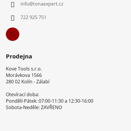
info
@
tonaexpert.cz
t
í
722 925 751
Prodejna
Kove Tools s.r.o.
Morávkova 1566
280 02 Kolín - Zálabí
Otevírací doba:
Pondělí-Pátek: 07:00-11:30 a 12:30-16:00
Sobota-Neděle: ZAVŘENO