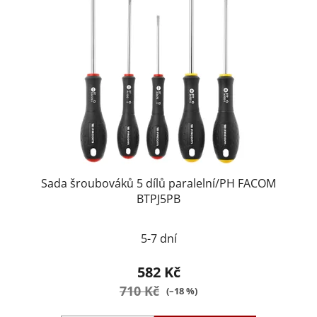
Sada šroubováků 5 dílů paralelní/PH FACOM
BTPJ5PB
5-7 dní
582 Kč
710 Kč
(–18 %)