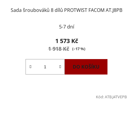
Sada šroubováků 8 dílů PROTWIST FACOM AT.J8PB
5-7 dní
1 573 Kč
1 918 Kč
(–17 %)
DO KOŠÍKU
Kód:
ATB.J4TVEPB