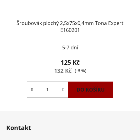
Šroubovák plochý 2,5x75x0,4mm Tona Expert
E160201
5-7 dní
125 Kč
132 Kč
(–5 %)
DO KOŠÍKU
Z
á
Kontakt
p
a