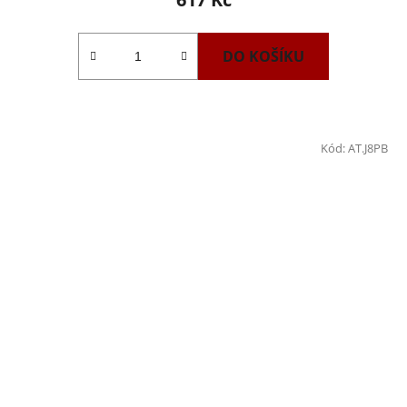
DO KOŠÍKU
Kód:
AT.J8PB