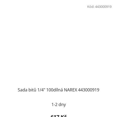
Kód:
443000919
Sada bitů 1/4" 100dílná NAREX 443000919
1-2 dny
617 Kč