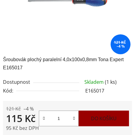
121 KČ
–4 %
Šroubovák plochý paralelní 4,0x100x0,8mm Tona Expert
E165017
Dostupnost
Skladem
(1 ks)
Kód:
E165017
121 Kč
–4 %
115 Kč
DO KOŠÍKU
95 Kč bez DPH