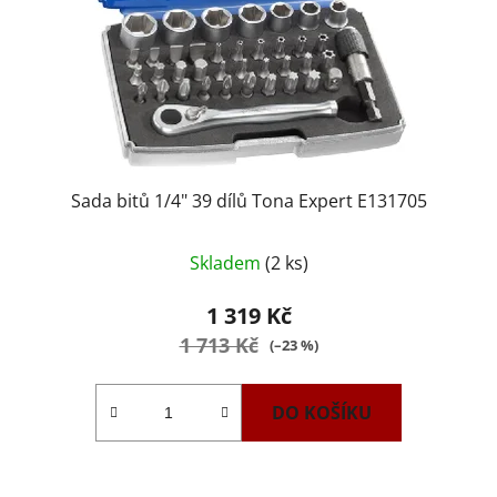
Sada bitů 1/4" 39 dílů Tona Expert E131705
Skladem
(2 ks)
1 319 Kč
1 713 Kč
(–23 %)
DO KOŠÍKU