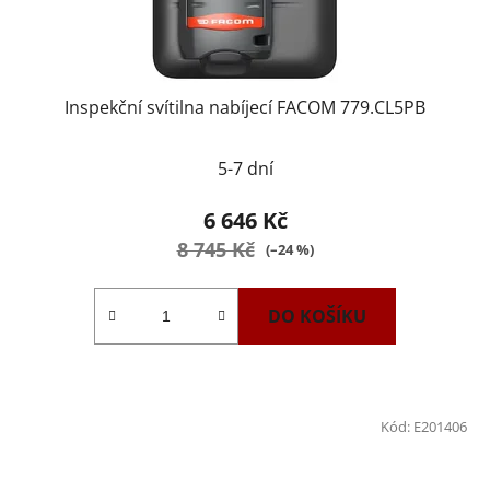
Inspekční svítilna nabíjecí FACOM 779.CL5PB
5-7 dní
6 646 Kč
8 745 Kč
(–24 %)
DO KOŠÍKU
Kód:
E201406