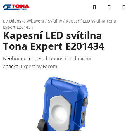
Přejít
Hledat
NÁKUP
na
KOŠÍK
obsah
Domů
/
Dílenské vybavení
/
Svítilny
/
Kapesní LED svítilna Tona
Expert E201434
Kapesní LED svítilna
Tona Expert E201434
Průměrné
Neohodnoceno
Podrobnosti hodnocení
hodnocení
Značka:
Expert by Facom
produktu
je
0,0
z
5
hvězdiček.