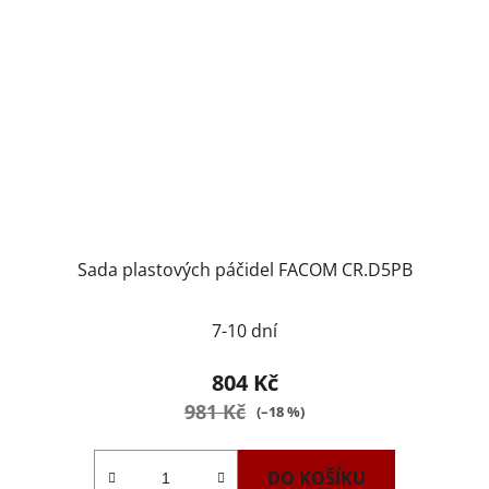
Sada plastových páčidel FACOM CR.D5PB
7-10 dní
804 Kč
981 Kč
(–18 %)
DO KOŠÍKU