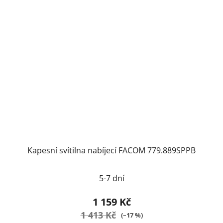
Kapesní svítilna nabíjecí FACOM 779.889SPPB
5-7 dní
1 159 Kč
1 413 Kč
(–17 %)