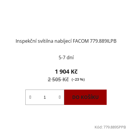
Inspekční svítilna nabíjecí FACOM 779.889ILPB
5-7 dní
1 904 Kč
2 505 Kč
(–23 %)
DO KOŠÍKU
Kód:
779.889SPPB