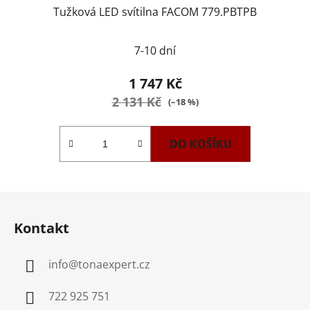
Tužková LED svítilna FACOM 779.PBTPB
7-10 dní
1 747 Kč
2 131 Kč
(–18 %)
DO KOŠÍKU
Z
á
Kontakt
p
a
info
@
tonaexpert.cz
t
í
722 925 751