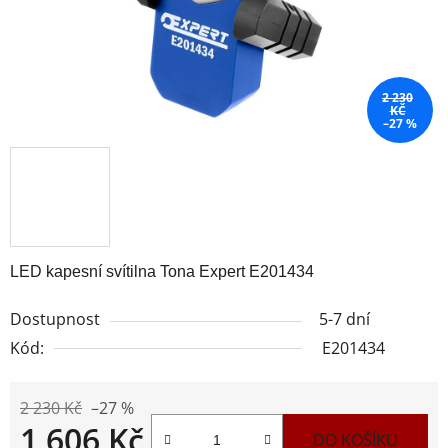
2 230
KČ
–27 %
LED kapesní svítilna Tona Expert E201434
Dostupnost
5-7 dní
Kód:
E201434
2 230 Kč
–27 %
1 606 Kč
DO KOŠÍKU