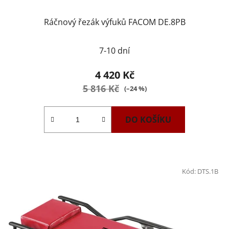
Ráčnový řezák výfuků FACOM DE.8PB
7-10 dní
4 420 Kč
5 816 Kč
(–24 %)
DO KOŠÍKU
Kód:
DTS.1B