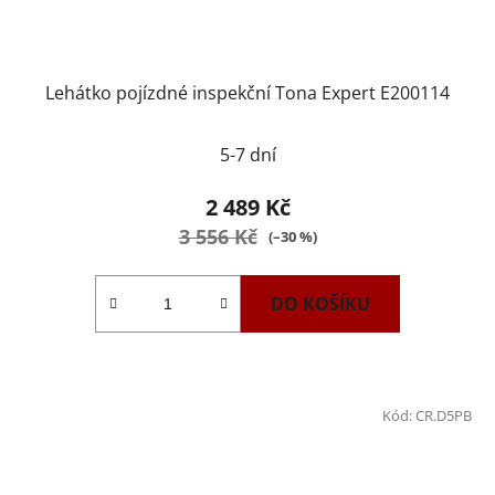
Lehátko pojízdné inspekční Tona Expert E200114
5-7 dní
2 489 Kč
3 556 Kč
(–30 %)
DO KOŠÍKU
Kód:
CR.D5PB