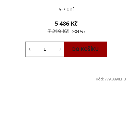
5-7 dní
5 486 Kč
7 219 Kč
(–24 %)
DO KOŠÍKU
Kód:
779.889ILPB