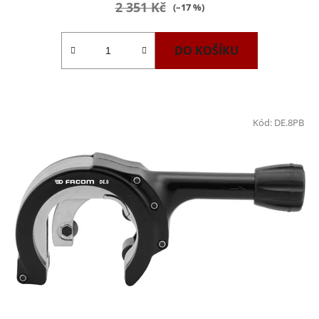
2 351 Kč
(–17 %)
DO KOŠÍKU
Kód:
DE.8PB