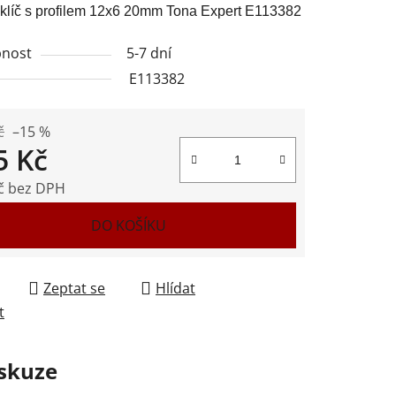
klíč s profilem 12x6 20mm Tona Expert E113382
nost
5-7 dní
E113382
ek.
č
–15 %
5 Kč
č bez DPH
 cena:
DO KOŠÍKU
Zeptat se
Hlídat
t
skuze