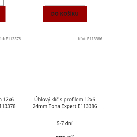
DO KOŠÍKU
ód:
E113378
Kód:
E113386
em 12x6
Úhlový klíč s profilem 12x6
113378
24mm Tona Expert E113386
5-7 dní