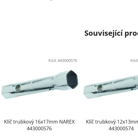
Související pr
Kód:
443000576
Kód
Klíč trubkový 16x17mm NAREX
Klíč trubkový 12x13
443000576
443000574