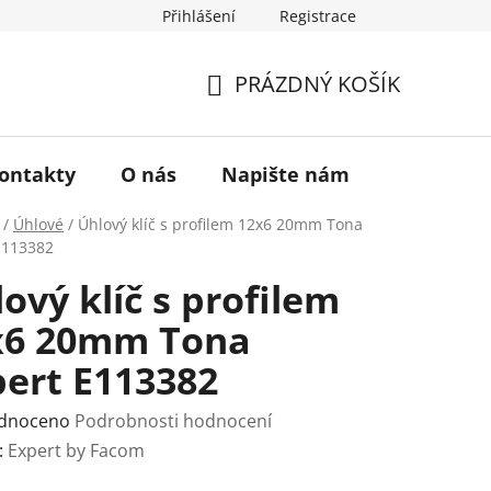
Přihlášení
Registrace
a vrácení zboží
Historie značky TONA
O nás
PRÁZDNÝ KOŠÍK
NÁKUPNÍ
KOŠÍK
ontakty
O nás
Napište nám
/
Úhlové
/
Úhlový klíč s profilem 12x6 20mm Tona
E113382
ový klíč s profilem
x6 20mm Tona
pert E113382
rné
dnoceno
Podrobnosti hodnocení
ení
:
Expert by Facom
tu