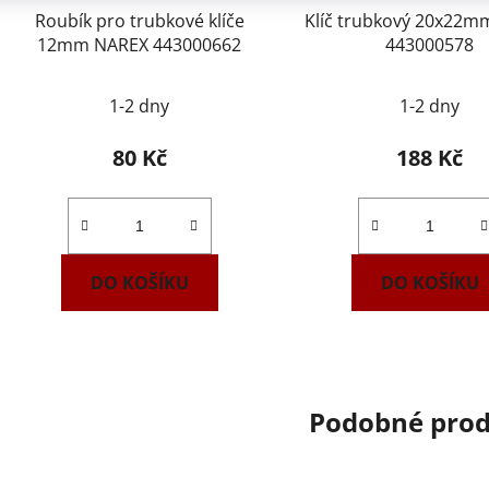
Roubík pro trubkové klíče
Klíč trubkový 20x22
12mm NAREX 443000662
443000578
1-2 dny
1-2 dny
80 Kč
188 Kč
DO KOŠÍKU
DO KOŠÍKU
Podobné pro