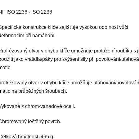
NF ISO 2236 - ISO 2236
Specifická konstrukce klíče zajišťuje vysokou odolnost vůči
deformacím při namáhání.
Profrézovaný otvor v ohybu klíče umožňuje protažení roubíku s 
použití jako vratidla/páky pro zvýšení síly při povolování/utahová
matic.
profrézovaný otvor v ohybu klíče umožňuje utahování/povolován
matic na průběžných šroubech.
Vykované z chrom-vanadové oceli.
Chromovaný leštěný povrch.
Celková hmotnost: 465 g