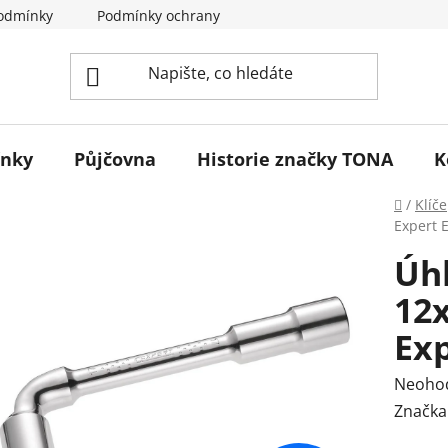
odmínky
Podmínky ochrany osobních údajů
Reklamace 
ínky
Půjčovna
Historie značky TONA
K
Domů
/
Klíče
Expert 
Úhl
12
Ex
Průmě
Neoho
hodnoc
Značka
produk