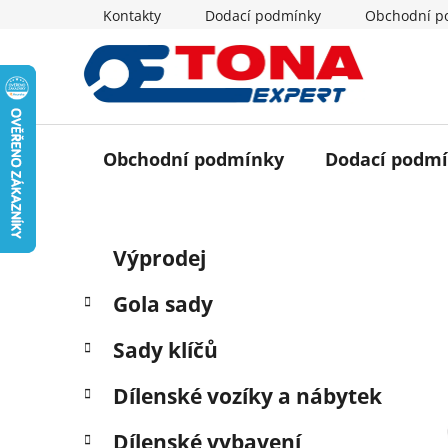
Přejít
Kontakty
Dodací podmínky
Obchodní p
na
obsah
Obchodní podmínky
Dodací podm
P
K
Přeskočit
Výprodej
a
o
kategorie
t
s
Gola sady
e
t
g
r
Sady klíčů
o
a
r
Dílenské vozíky a nábytek
i
n
e
n
Dílenské vybavení