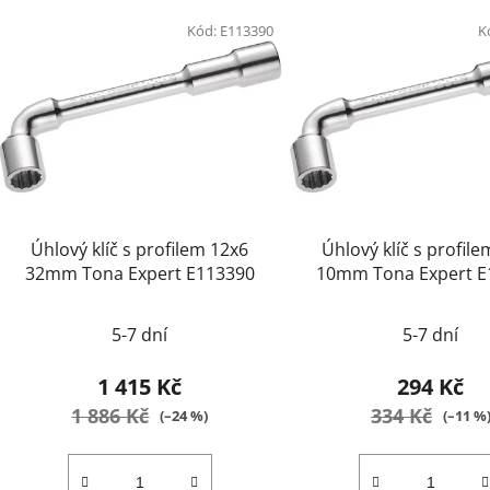
Kód:
E113390
K
Úhlový klíč s profilem 12x6
Úhlový klíč s profil
32mm Tona Expert E113390
10mm Tona Expert E
5-7 dní
5-7 dní
1 415 Kč
294 Kč
1 886 Kč
334 Kč
(–24 %)
(–11 %