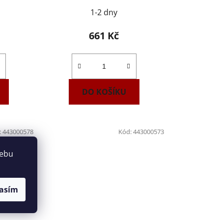
1-2 dny
661 Kč
DO KOŠÍKU
:
443000578
Kód:
443000573
webu
asím