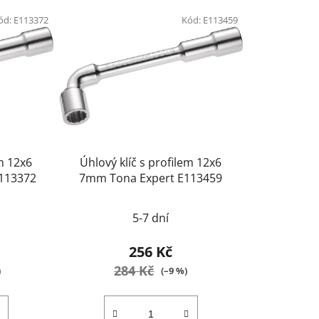
ód:
E113372
Kód:
E113459
em 12x6
Úhlový klíč s profilem 12x6
113372
7mm Tona Expert E113459
5-7 dní
256 Kč
284 Kč
)
(–9 %)