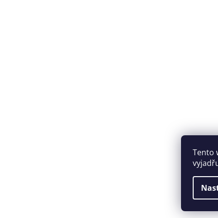
Tento 
vyjadř
Nas