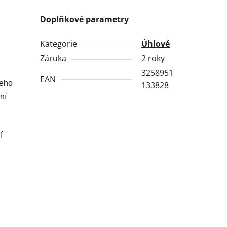
Doplňkové parametry
Kategorie
Úhlové
Záruka
2 roky
3258951
EAN
jeho
133828
ní
í