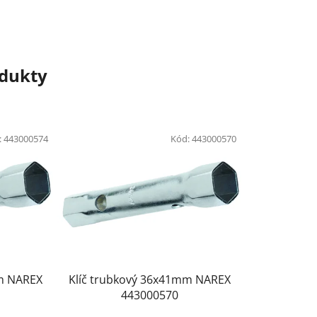
odukty
:
443000574
Kód:
443000570
mm NAREX
Klíč trubkový 36x41mm NAREX
443000570