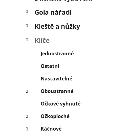
í
p
Gola nářadí
a
n
Kleště a nůžky
e
Klíče
l
Jednostranné
Ostatní
Nastavitelné
Oboustranné
Očkové vyhnuté
Očkoploché
Ráčnové