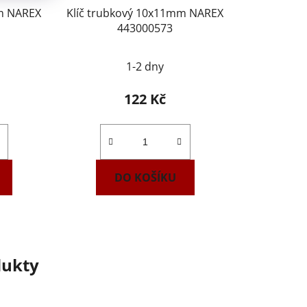
mm NAREX
Klíč trubkový 10x11mm NAREX
443000573
1-2 dny
122 Kč
DO KOŠÍKU
dukty