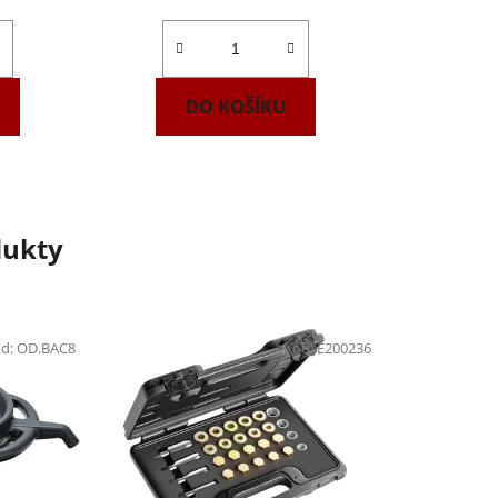
DO KOŠÍKU
dukty
d:
OD.BAC8
Kód:
E200236