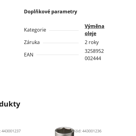
Doplňkové parametry
Výměna
Kategorie
oleje
Záruka
2 roky
3258952
EAN
002444
odukty
:
443001237
Kód:
443001236