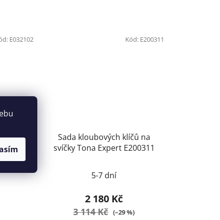
ód:
E032102
Kód:
E200311
webu
u svíček
Sada kloubových klíčů na
 1265
svíčky Tona Expert E200311
asím
5-7 dní
2 180 Kč
3 114 Kč
(–29 %)