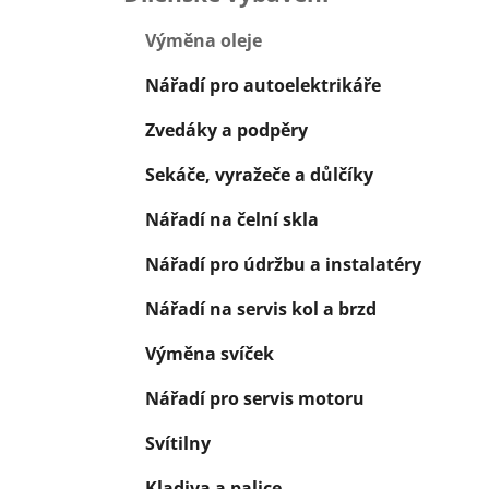
í
p
Výměna oleje
a
Nářadí pro autoelektrikáře
n
e
Zvedáky a podpěry
l
Sekáče, vyražeče a důlčíky
Nářadí na čelní skla
Nářadí pro údržbu a instalatéry
Nářadí na servis kol a brzd
Výměna svíček
Nářadí pro servis motoru
Svítilny
Kladiva a palice