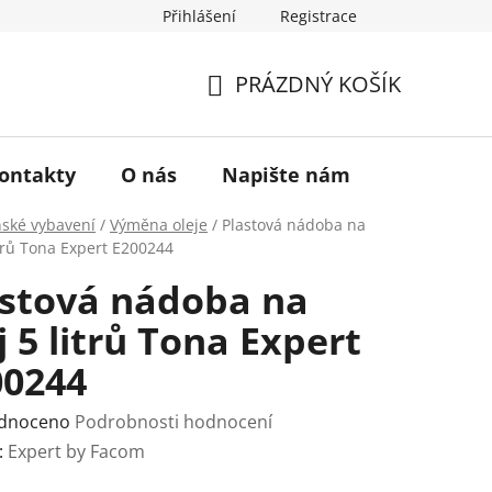
Přihlášení
Registrace
a vrácení zboží
Historie značky TONA
O nás
PRÁZDNÝ KOŠÍK
NÁKUPNÍ
KOŠÍK
ontakty
O nás
Napište nám
nské vybavení
/
Výměna oleje
/
Plastová nádoba na
itrů Tona Expert E200244
astová nádoba na
j 5 litrů Tona Expert
00244
rné
dnoceno
Podrobnosti hodnocení
ení
:
Expert by Facom
tu