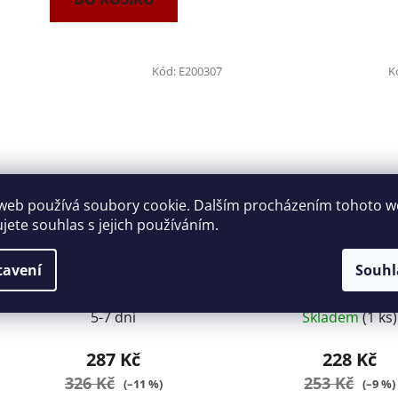
Kód:
E200307
K
web používá soubory cookie. Dalším procházením tohoto 
ujete souhlas s jejich používáním.
Sada metrických spároměrek
Hlavice 1/2" na výměn
0,04 - 1mm Tona Expert
21mm Tona Expert
tavení
Souhl
E200307
E032102
5-7 dní
Skladem
(1 ks)
287 Kč
228 Kč
326 Kč
253 Kč
(–11 %)
(–9 %)