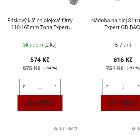
Páskový klíč na olejové filtry
Nádoba na olej 8 lit
110-165mm Tona Expert
Expert OD.BAC
E200219
Skladem
(2 ks)
5-7 dní
574 Kč
616 Kč
675 Kč
751 Kč
(–14 %)
(–17 %
DO KOŠÍKU
DO KOŠÍKU
Kód:
U.46ACL
Kód