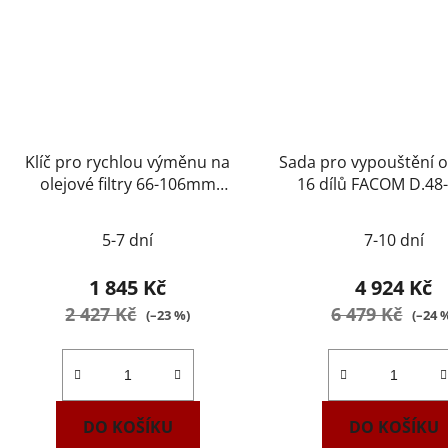
Klíč pro rychlou výměnu na
Sada pro vypouštění ol
olejové filtry 66-106mm
16 dílů FACOM D.48
FACOM U.46ACL
5-7 dní
7-10 dní
1 845 Kč
4 924 Kč
2 427 Kč
6 479 Kč
(–23 %)
(–24 
DO KOŠÍKU
DO KOŠÍKU