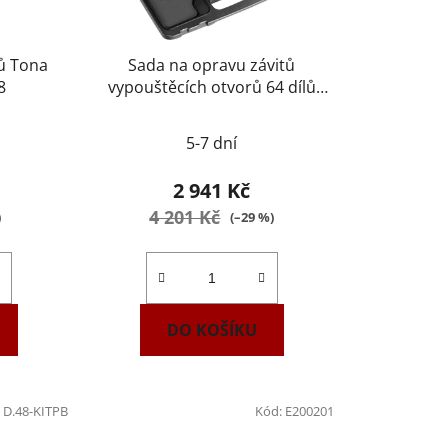
rů Tona
Sada na opravu závitů
8
vypouštěcích otvorů 64 dílů
Tona Expert E200236
5-7 dní
2 941 Kč
4 201 Kč
)
(–29 %)
DO KOŠÍKU
:
D.48-KITPB
Kód:
E200201