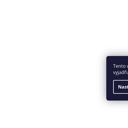
Tento 
vyjadř
Nas