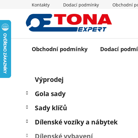
Přejít
Kontakty
Dodací podmínky
Obchodní p
na
obsah
Obchodní podmínky
Dodací podm
P
K
Přeskočit
Výprodej
a
o
kategorie
t
s
Gola sady
e
t
g
r
Sady klíčů
o
a
r
Dílenské vozíky a nábytek
i
n
e
n
Dílenské vybavení