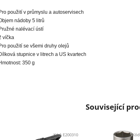
Pro použití v průmyslu a autoservisech
Objem nádoby 5 litrů
Pružné nalévací ústí
2 víčka
Pro použití se všemi druhy olejů
Dílková stupnice v litrech a US kvartech
Hmotnost: 350 g
Související pr
Kód:
E200310
Kód