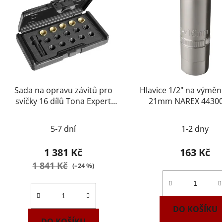
Sada na opravu závitů pro
Hlavice 1/2" na výměn
svíčky 16 dílů Tona Expert
21mm NAREX 4430
E200310
5-7 dní
1-2 dny
1 381 Kč
163 Kč
1 841 Kč
(–24 %)
DO KOŠÍKU
DO KOŠÍKU