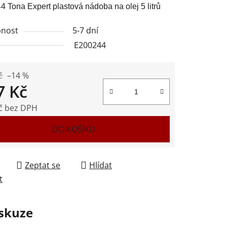
 Tona Expert plastová nádoba na olej 5 litrů
nost
5-7 dní
E200244
ek.
č
–14 %
7 Kč
č bez DPH
 cena:
DO KOŠÍKU
Zeptat se
Hlídat
t
skuze