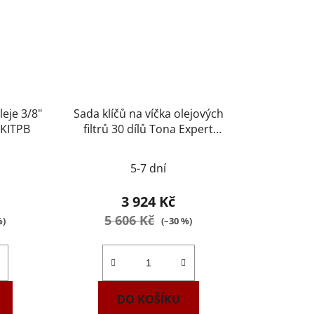
eje 3/8"
Sada klíčů na víčka olejových
-KITPB
filtrů 30 dílů Tona Expert
E200201
5-7 dní
3 924 Kč
5 606 Kč
%)
(–30 %)
DO KOŠÍKU