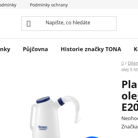
odmínky
Podmínky ochrany osobních údajů
Reklamace 
ínky
Půjčovna
Historie značky TONA
K
Domů
/
Díle
olej 5 l
Pl
ole
E2
Průmě
Neoho
hodnoc
Značka
produk