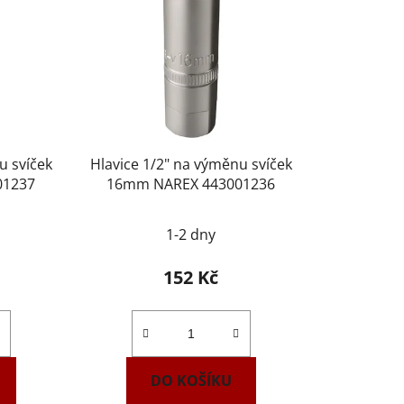
u svíček
Hlavice 1/2" na výměnu svíček
01237
16mm NAREX 443001236
1-2 dny
152 Kč
DO KOŠÍKU