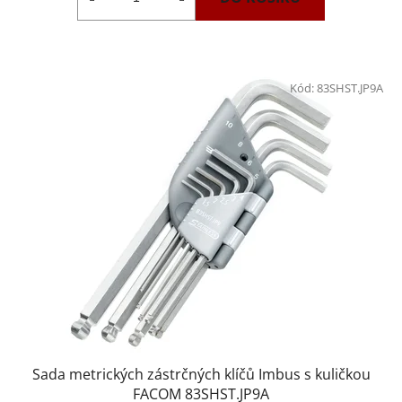
Kód:
83SHST.JP9A
Sada metrických zástrčných klíčů Imbus s kuličkou
FACOM 83SHST.JP9A