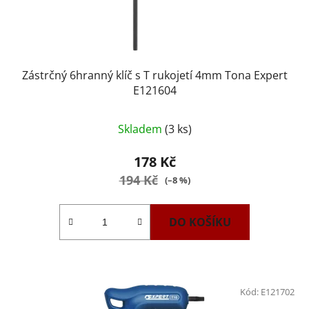
Zástrčný 6hranný klíč s T rukojetí 4mm Tona Expert
E121604
Skladem
(3 ks)
178 Kč
194 Kč
(–8 %)
DO KOŠÍKU
Kód:
E121702