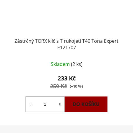
Zástrčný TORX klíč s T rukojetí T40 Tona Expert
E121707
Skladem
(2 ks)
233 Kč
259 Kč
(–10 %)
DO KOŠÍKU
Z