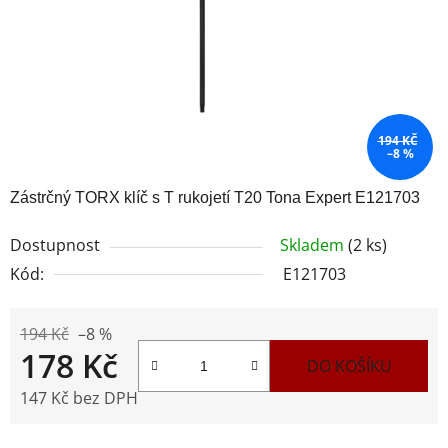
194 KČ
–8 %
Zástrčný TORX klíč s T rukojetí T20 Tona Expert E121703
Dostupnost
Skladem
(2 ks)
Kód:
E121703
194 Kč
–8 %
178 Kč
DO KOŠÍKU
147 Kč bez DPH
Měrná cena: