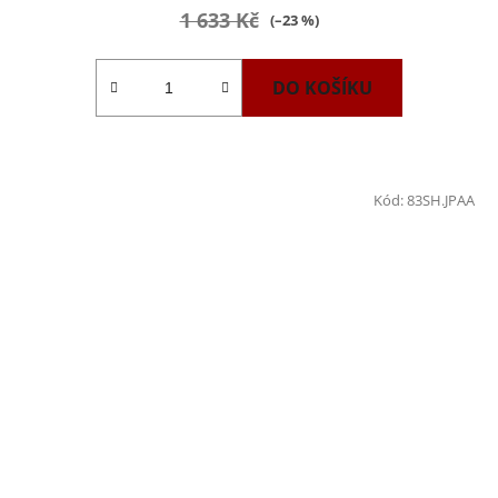
1 633 Kč
(–23 %)
DO KOŠÍKU
Kód:
83SH.JPAA