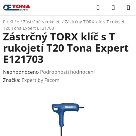
Přejít
Hledat
NÁKUP
na
KOŠÍK
obsah
Domů
/
Klíče
/
Zástrčné s rukojetí
/
Zástrčný TORX klíč s T rukojetí
T20 Tona Expert E121703
Zástrčný TORX klíč s T
rukojetí T20 Tona Expert
E121703
Průměrné
Neohodnoceno
Podrobnosti hodnocení
hodnocení
Značka:
Expert by Facom
produktu
je
0,0
z
5
hvězdiček.