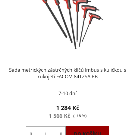
Sada metrických zástrčných klíčů Imbus s kuličkou s
rukojetí FACOM 84TZSA.PB
7-10 dní
1 284 Kč
1 566 Kč
(–18 %)
DO KOŠÍKU