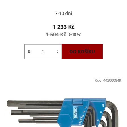
7-10 dní
1 233 Kč
1 504 Kč
(–18 %)
DO KOŠÍKU
Kód:
443000849