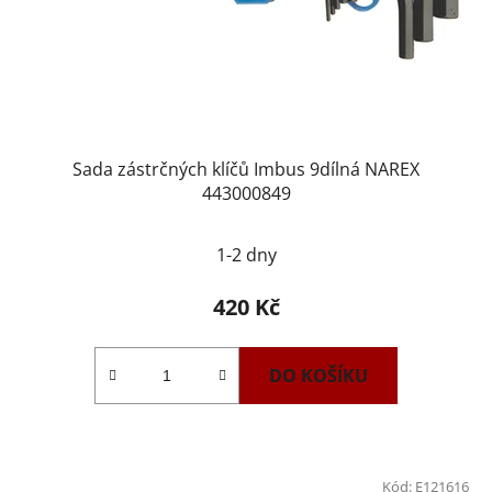
Sada zástrčných klíčů Imbus 9dílná NAREX
443000849
1-2 dny
420 Kč
DO KOŠÍKU
Kód:
E121616