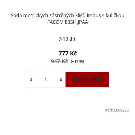
Sada metrických zástrčných klíčů Imbus s kuličkou
FACOM 83SH.JPAA
7-10 dní
777 Kč
947 Kč
(–17 %)
DO KOŠÍKU
Kód:
E069253