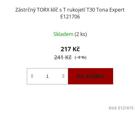
Zástrčný TORX klíč s T rukojetí T30 Tona Expert
E121706
Skladem
(2 ks)
217 Kč
241 Kč
(–9 %)
DO KOŠÍKU
Kód:
E121615