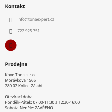
á
Kontakt
p
a
info
@
tonaexpert.cz
t
í
722 925 751
Prodejna
Kove Tools s.r.o.
Morávkova 1566
280 02 Kolín - Zálabí
Otevírací doba:
Pondělí-Pátek: 07:00-11:30 a 12:30-16:00
Sobota-Neděle: ZAVŘENO