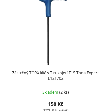
Zástrčný TORX klíč s T rukojetí T15 Tona Expert
E121702
Skladem
(2 ks)
158 Kč
172 Kč
(–8 %)