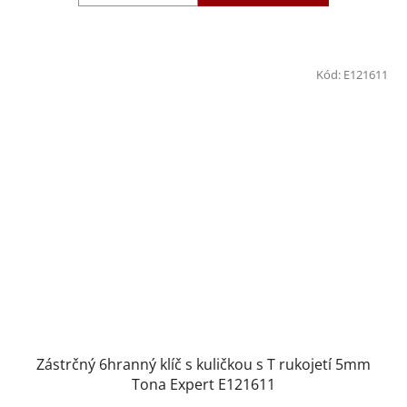
Kód:
E121611
Zástrčný 6hranný klíč s kuličkou s T rukojetí 5mm
Tona Expert E121611