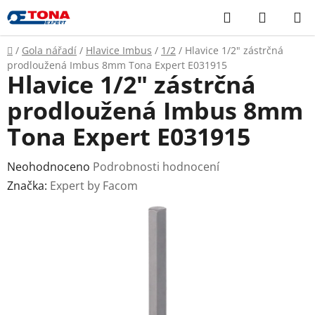
Přejít
Hledat
NÁKUP
na
KOŠÍK
obsah
Domů
/
Gola nářadí
/
Hlavice Imbus
/
1/2
/
Hlavice 1/2" zástrčná
prodloužená Imbus 8mm Tona Expert E031915
Hlavice 1/2" zástrčná
prodloužená Imbus 8mm
Tona Expert E031915
Průměrné
Neohodnoceno
Podrobnosti hodnocení
hodnocení
Značka:
Expert by Facom
produktu
je
0,0
z
5
hvězdiček.