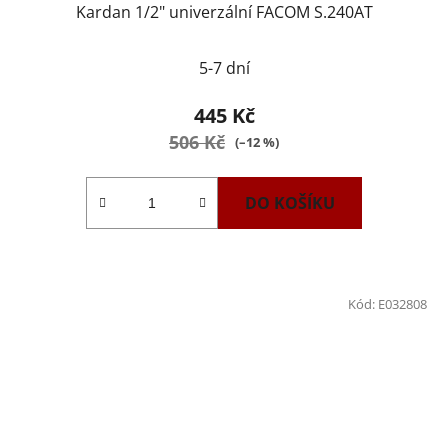
Kardan 1/2" univerzální FACOM S.240AT
5-7 dní
445 Kč
506 Kč
(–12 %)
DO KOŠÍKU
Kód:
E032808