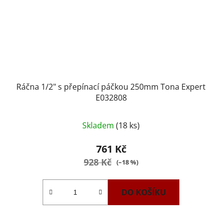
Ráčna 1/2" s přepínací páčkou 250mm Tona Expert
E032808
Průměrné
Skladem
(18 ks)
hodnocení
produktu
761 Kč
je
928 Kč
(–18 %)
3,8
z
DO KOŠÍKU
5
hvězdiček.