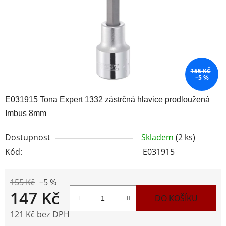
155 KČ
–5 %
E031915 Tona Expert 1332 zástrčná hlavice prodloužená
Imbus 8mm
Dostupnost
Skladem
(2 ks)
Kód:
E031915
155 Kč
–5 %
147 Kč
DO KOŠÍKU
121 Kč bez DPH