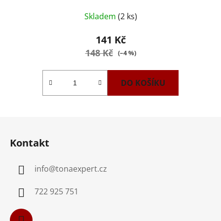
Skladem
(2 ks)
141 Kč
148 Kč
(–4 %)
DO KOŠÍKU
Z
á
Kontakt
p
a
info
@
tonaexpert.cz
t
í
722 925 751