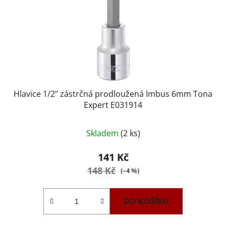
Hlavice 1/2" zástrčná prodloužená Imbus 6mm Tona
Expert E031914
Skladem
(2 ks)
141 Kč
148 Kč
(–4 %)
DO KOŠÍKU