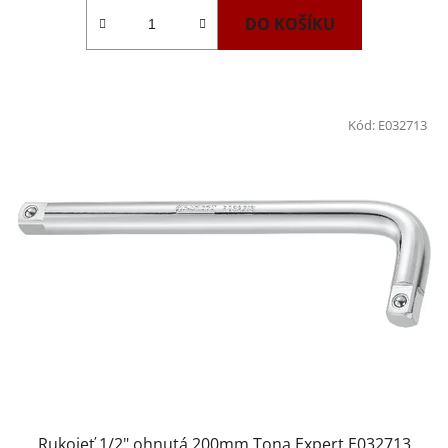
DO KOŠÍKU
Kód:
E032713
Rukojeť 1/2" ohnutá 200mm Tona Expert E032713