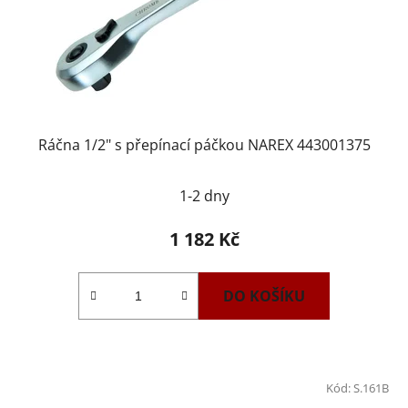
Ráčna 1/2" s přepínací páčkou NAREX 443001375
1-2 dny
1 182 Kč
DO KOŠÍKU
Kód:
S.161B