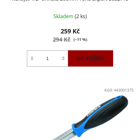
Skladem
(2 ks)
259 Kč
294 Kč
(–11 %)
DO KOŠÍKU
Kód:
443001375