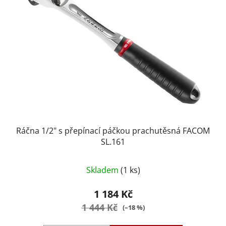
Ráčna 1/2" s přepínací páčkou prachutěsná FACOM
SL.161
Skladem
(1 ks)
1 184 Kč
1 444 Kč
(–18 %)