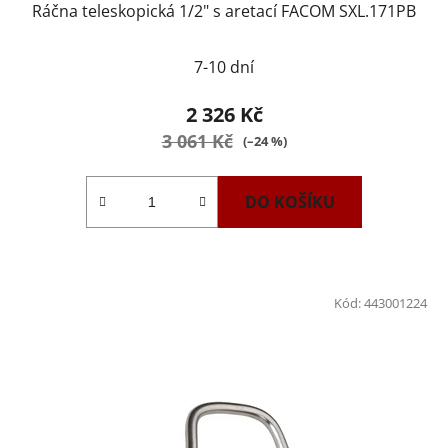
Ráčna teleskopická 1/2" s aretací FACOM SXL.171PB
7-10 dní
2 326 Kč
3 061 Kč
(–24 %)
DO KOŠÍKU
Kód:
443001224