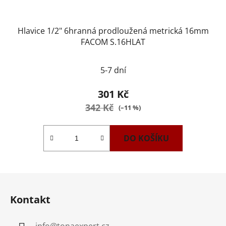
Hlavice 1/2" 6hranná prodloužená metrická 16mm
FACOM S.16HLAT
5-7 dní
301 Kč
342 Kč
(–11 %)
DO KOŠÍKU
Z
á
Kontakt
p
a
info
@
tonaexpert.cz