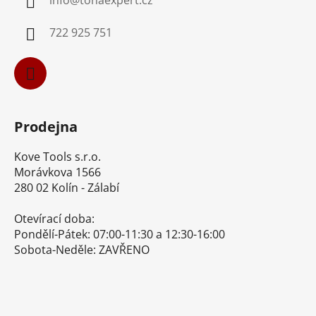
t
í
722 925 751
Prodejna
Kove Tools s.r.o.
Morávkova 1566
280 02 Kolín - Zálabí
Otevírací doba:
Pondělí-Pátek: 07:00-11:30 a 12:30-16:00
Sobota-Neděle: ZAVŘENO