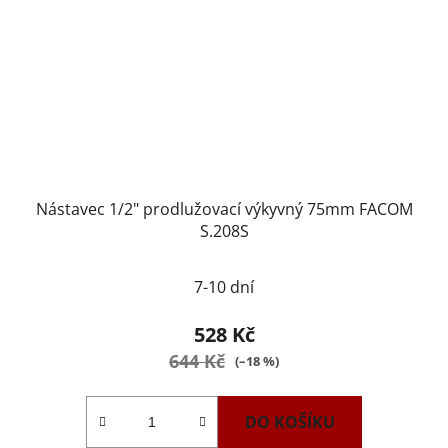
Nástavec 1/2" prodlužovací výkyvný 75mm FACOM
S.208S
7-10 dní
528 Kč
644 Kč
(–18 %)
DO KOŠÍKU