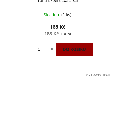
Tona Expert E032103
Skladem
(1 ks)
168 Kč
183 Kč
(–8 %)
DO KOŠÍKU
Kód:
443001068