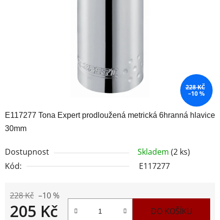
hvězdiček.
228 KČ
–10 %
E117277 Tona Expert prodloužená metrická 6hranná hlavice
30mm
Dostupnost
Skladem
(2 ks)
Kód:
E117277
228 Kč
–10 %
205 Kč
DO KOŠÍKU