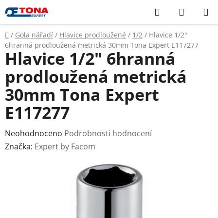
Přejít
Hledat
NÁKUP
na
KOŠÍK
obsah
Domů
/
Gola nářadí
/
Hlavice prodloužené
/
1/2
/
Hlavice 1/2"
6hranná prodloužená metrická 30mm Tona Expert E117277
Hlavice 1/2" 6hranná
prodloužená metrická
30mm Tona Expert
E117277
Průměrné
Neohodnoceno
Podrobnosti hodnocení
hodnocení
Značka:
Expert by Facom
produktu
je
0,0
z
5