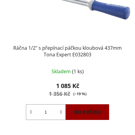
Ráčna 1/2" s přepínací páčkou kloubová 437mm
Tona Expert E032803
Skladem
(1 ks)
1 085 Kč
1 356 Kč
(–19 %)
DO KOŠÍKU