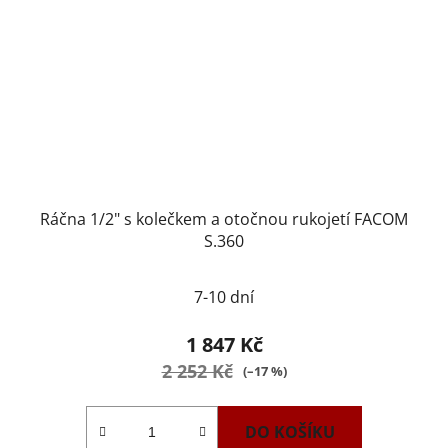
Ráčna 1/2" s kolečkem a otočnou rukojetí FACOM
S.360
7-10 dní
1 847 Kč
2 252 Kč
(–17 %)
DO KOŠÍKU