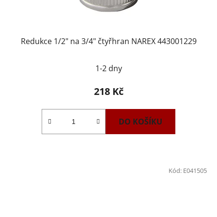
Redukce 1/2" na 3/4" čtyřhran NAREX 443001229
1-2 dny
218 Kč
DO KOŠÍKU
Kód:
E041505