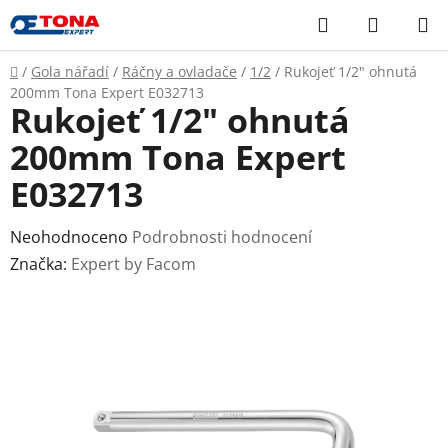
Přejít
Hledat
NÁKUP
na
KOŠÍK
obsah
Domů
/
Gola nářadí
/
Ráčny a ovladače
/
1/2
/
Rukojeť 1/2" ohnutá
200mm Tona Expert E032713
Rukojeť 1/2" ohnutá
200mm Tona Expert
E032713
Průměrné
Neohodnoceno
Podrobnosti hodnocení
hodnocení
Značka:
Expert by Facom
produktu
je
0,0
z
5
hvězdiček.