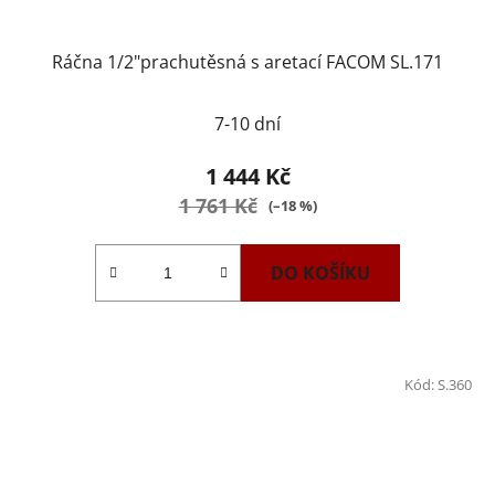
Ráčna 1/2"prachutěsná s aretací FACOM SL.171
7-10 dní
1 444 Kč
1 761 Kč
(–18 %)
DO KOŠÍKU
Kód:
S.360