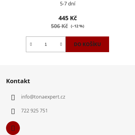
5-7 dní
445 Kč
506 Kč
(–12 %)
DO KOŠÍKU
Z
á
Kontakt
p
a
info
@
tonaexpert.cz
t
í
722 925 751