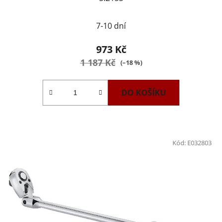
7-10 dní
973 Kč
1 187 Kč
(–18 %)
DO KOŠÍKU
Kód:
E032803