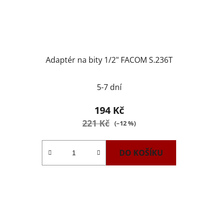
Adaptér na bity 1/2" FACOM S.236T
5-7 dní
194 Kč
221 Kč
(–12 %)
DO KOŠÍKU