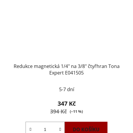
Redukce magnetická 1/4" na 3/8" čtyřhran Tona
Expert E041505
5-7 dní
347 Kč
394 Kč
(–11 %)
DO KOŠÍKU