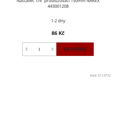
Nástavec 1/4" prodlužovací 150mm NAREX
443001208
1-2 dny
86 Kč
DO KOŠÍKU
Kód:
E113772