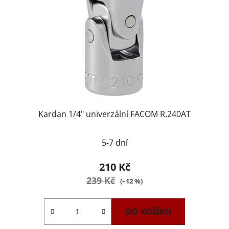
Kardan 1/4" univerzální FACOM R.240AT
5-7 dní
210 Kč
239 Kč
(–12 %)
DO KOŠÍKU