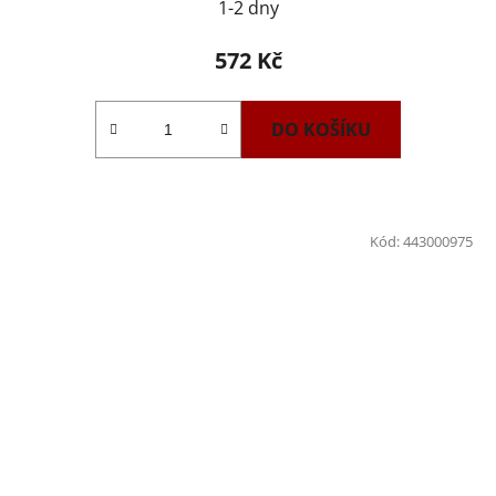
1-2 dny
572 Kč
DO KOŠÍKU
Kód:
443000975