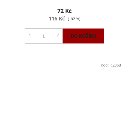
72 Kč
116 Kč
(–37 %)
DO KOŠÍKU
Kód:
R.236BT