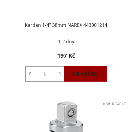
k
t
ů
Kardan 1/4" 38mm NAREX 443001214
1-2 dny
197 Kč
DO KOŠÍKU
Kód:
R.240AT