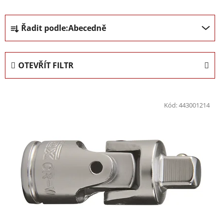
Ř
Řadit podle:
Abecedně
a
z
e
OTEVŘÍT FILTR
n
í
V
p
ý
Kód:
443001214
r
p
o
i
d
s
u
p
k
r
t
o
ů
d
u