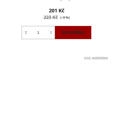
201 Kč
223 Kč
(–9 %)
DO KOŠÍKU
Kód:
443000964