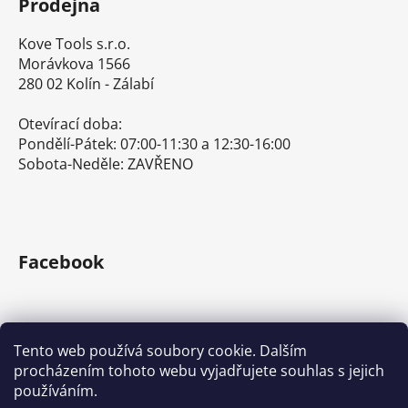
u
Prodejna
Kove Tools s.r.o.
Morávkova 1566
280 02 Kolín - Zálabí
Otevírací doba:
Pondělí-Pátek: 07:00-11:30 a 12:30-16:00
Sobota-Neděle: ZAVŘENO
Facebook
Tento web používá soubory cookie. Dalším
procházením tohoto webu vyjadřujete souhlas s jejich
používáním.
E-shop s ručním nářadím
Nářadí Stanley a DeWALT