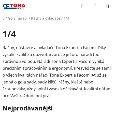
Přejít
Hledat
NÁKUP
na
KOŠÍK
obsah
Domů
/
Gola nářadí
/
Ráčny a ovladače
/
1/4
1/4
Ráčny, nástavce a ovladače Tona Expert a Facom. Díky
vysoké kvalitě a doživotní záruce je toto nářadí tou
správnou volbou. Nářadí Tona Expert a Facom vyniká
precizním zpracováním a ergonomií. Přesvědčte se sami
o všech kvalitách nářadí Tona Expert a Facom. Ať už se
jedná o gola sady, sady klíčů, ráčny, kleště nebo
šroubováky, vždy splní i vysoká očekáváni. Kvalitní nářadí
pro Vaší každodenní práci.
Nejprodávanější