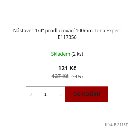
Nástavec 1/4" prodlužovací 100mm Tona Expert
E117356
Skladem
(2 ks)
121 Kč
127 Kč
(–4 %)
DO KOŠÍKU
Kód:
R.211ST