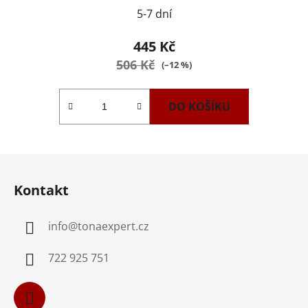
5-7 dní
445 Kč
506 Kč
(–12 %)
DO KOŠÍKU
Z
á
Kontakt
p
a
info
@
tonaexpert.cz
t
í
722 925 751