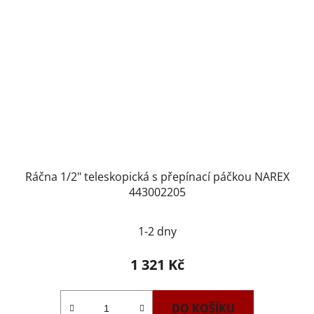
Ráčna 1/2" teleskopická s přepínací páčkou NAREX
443002205
1-2 dny
1 321 Kč
DO KOŠÍKU