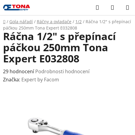
Přejít
Hledat
NÁKUP
na
KOŠÍK
obsah
Domů
/
Gola nářadí
/
Ráčny a ovladače
/
1/2
/
Ráčna 1/2" s přepínací
páčkou 250mm Tona Expert E032808
Ráčna 1/2" s přepínací
páčkou 250mm Tona
Expert E032808
Průměrné
29 hodnocení
Podrobnosti hodnocení
hodnocení
Značka:
Expert by Facom
produktu
je
3,8
z
5
hvězdiček.