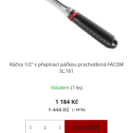
Ráčna 1/2" s přepínací páčkou prachutěsná FACOM
SL.161
Skladem
(1 ks)
1 184 Kč
1 444 Kč
(–18 %)
DO KOŠÍKU