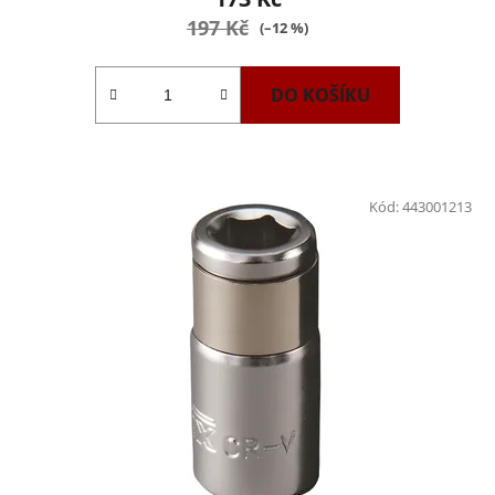
197 Kč
(–12 %)
DO KOŠÍKU
Kód:
443001213