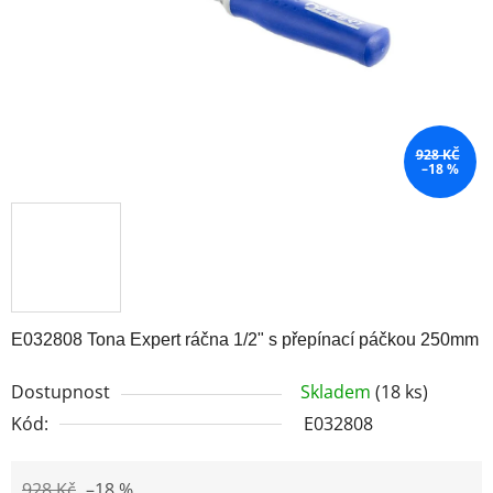
928 KČ
–18 %
E032808 Tona Expert ráčna 1/2" s přepínací páčkou 250mm
Dostupnost
Skladem
(18 ks)
Kód:
E032808
928 Kč
–18 %