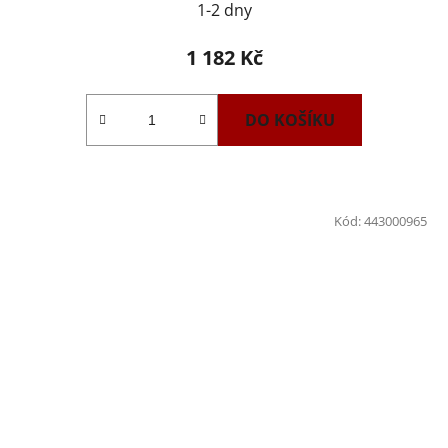
1-2 dny
1 182 Kč
DO KOŠÍKU
Kód:
443000965