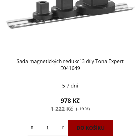
Sada magnetických redukcí 3 díly Tona Expert
E041649
5-7 dní
978 Kč
1 222 Kč
(–19 %)
DO KOŠÍKU