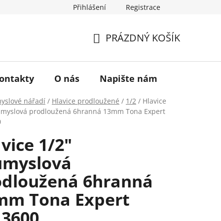
Přihlášení
Registrace
a vrácení zboží
Historie značky TONA
O nás
PRÁZDNÝ KOŠÍK
NÁKUPNÍ
KOŠÍK
ontakty
O nás
Napište nám
yslové nářadí
/
Hlavice prodloužené
/
1/2
/
Hlavice
ůmyslová prodloužená 6hranná 13mm Tona Expert
0
vice 1/2"
ůmyslová
odloužená 6hranná
mm Tona Expert
13600