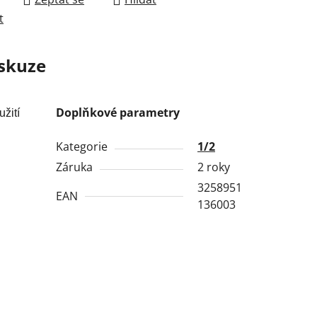
t
skuze
Doplňkové parametry
žití
Kategorie
1/2
Záruka
2 roky
3258951
EAN
136003