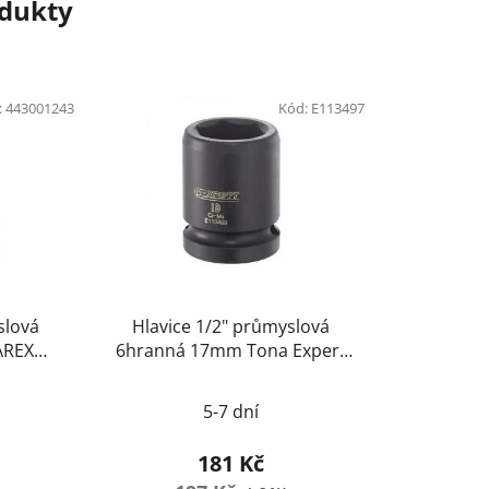
odukty
:
443001243
Kód:
E113497
slová
Hlavice 1/2" průmyslová
AREX
6hranná 17mm Tona Expert
E113497
5-7 dní
181 Kč