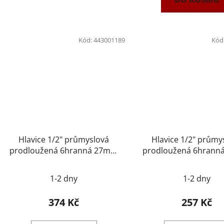
Kód:
443001189
Kód
Hlavice 1/2" průmyslová
Hlavice 1/2" průmy
prodloužená 6hranná 27mm
prodloužená 6hran
NAREX 443001189
NAREX 4430011
1-2 dny
1-2 dny
374 Kč
257 Kč