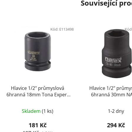
Související pr
Kód:
E113498
Kód
Hlavice 1/2" průmyslová
Hlavice 1/2" průmy
6hranná 18mm Tona Expert
6hranná 30mm N
E113498
443001243
Skladem
(1 ks)
1-2 dny
181 Kč
294 Kč