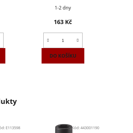
1-2 dny
163 Kč
DO KOŠÍKU
dukty
ód:
E113598
Kód:
443001190