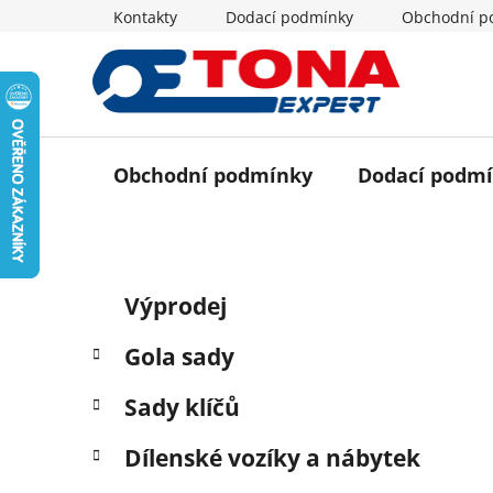
Přejít
Kontakty
Dodací podmínky
Obchodní p
na
obsah
Obchodní podmínky
Dodací podm
P
K
Přeskočit
Výprodej
a
o
kategorie
t
s
Gola sady
e
t
g
r
Sady klíčů
o
a
r
Dílenské vozíky a nábytek
i
n
e