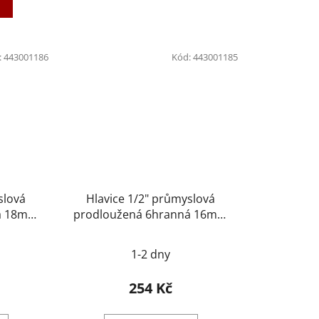
:
443001186
Kód:
443001185
slová
Hlavice 1/2" průmyslová
ná 18mm
prodloužená 6hranná 16mm
86
NAREX 443001185
1-2 dny
254 Kč