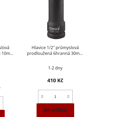
slová
Hlavice 1/2" průmyslová
ná 10mm
prodloužená 6hranná 30mm
3598
NAREX 443001190
1-2 dny
410 Kč
)
DO KOŠÍKU