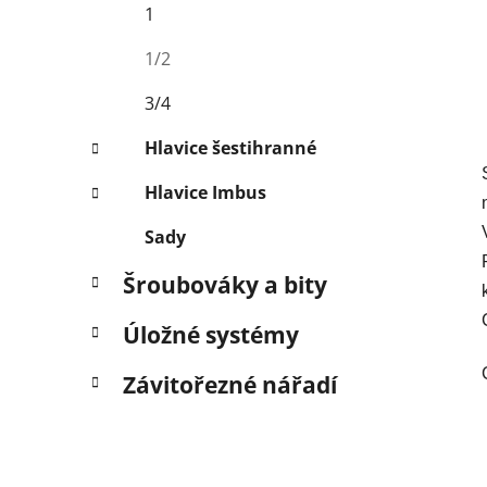
1
1/2
3/4
Hlavice šestihranné
Hlavice Imbus
Sady
Šroubováky a bity
Úložné systémy
Závitořezné nářadí