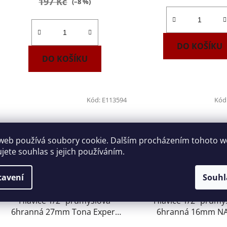
197 Kč
(–8 %)
DO KOŠÍKU
DO KOŠÍKU
Kód:
E113594
Kód
web používá soubory cookie. Dalším procházením tohoto 
ujete souhlas s jejich používáním.
tavení
Souhl
Hlavice 1/2" průmyslová
Hlavice 1/2" průmy
6hranná 27mm Tona Expert
6hranná 16mm N
E113594
443000416