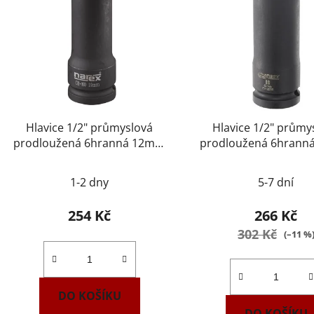
Hlavice 1/2" průmyslová
Hlavice 1/2" průmy
prodloužená 6hranná 12mm
prodloužená 6hran
NAREX 443001182
Tona Expert E11
1-2 dny
5-7 dní
254 Kč
266 Kč
302 Kč
(–11 %
DO KOŠÍKU
DO KOŠÍKU