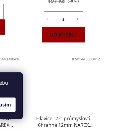
197 Kč
(–8 %)
DO KOŠÍKU
:
443000416
Kód:
443000412
webu
asím
slová
Hlavice 1/2" průmyslová
AREX
6hranná 12mm NAREX
443000412