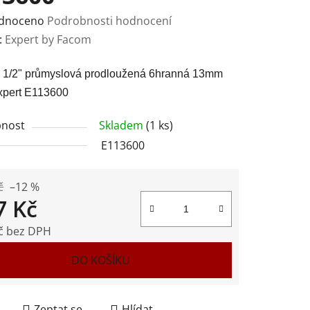
rné
dnoceno
Podrobnosti hodnocení
ení
:
Expert by Facom
tu
e 1/2" průmyslová prodloužená 6hranná 13mm
xpert E113600
nost
Skladem
(1 ks)
E113600
ek.
č
–12 %
7 Kč
č bez DPH
 cena:
DO KOŠÍKU
Zeptat se
Hlídat