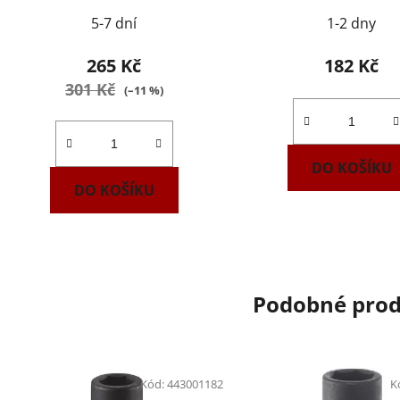
5-7 dní
1-2 dny
265 Kč
182 Kč
301 Kč
(–11 %)
DO KOŠÍKU
DO KOŠÍKU
Podobné pro
Kód:
443001182
K