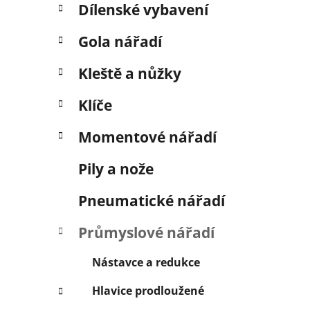
n
Dílenské vybavení
í
p
Gola nářadí
a
n
Kleště a nůžky
e
Klíče
l
Momentové nářadí
Pily a nože
Pneumatické nářadí
Průmyslové nářadí
Nástavce a redukce
Hlavice prodloužené