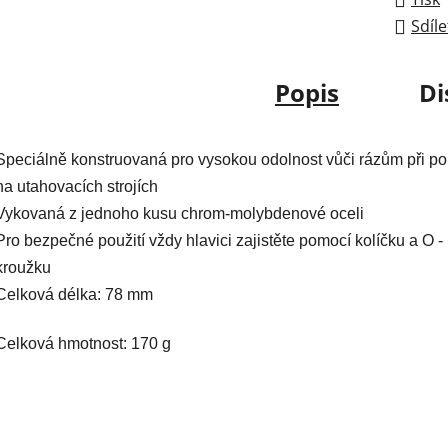
Sdíle
Popis
Di
Speciálně konstruovaná pro vysokou odolnost vůči rázům při pou
na utahovacích strojích
Vykovaná z jednoho kusu chrom-molybdenové oceli
Pro bezpečné použití vždy hlavici zajistěte pomocí kolíčku a O -
kroužku
Celková délka: 78 mm
Celková hmotnost: 170 g