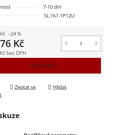
nost
7-10 dní
SL.161-1P12U
ek.
 Kč
–24 %
276 Kč
 Kč bez DPH
 cena:
DO KOŠÍKU
Zeptat se
Hlídat
t
skuze