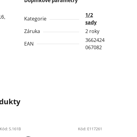
Doplňkové parametry
1/2
16,
Kategorie
sady
Záruka
2 roky
3662424
EAN
067082
odukty
Kód:
S.161B
Kód:
E117261