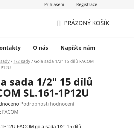
Přihlášení
Registrace
a vrácení zboží
Historie značky TONA
O nás
PRÁZDNÝ KOŠÍK
NÁKUPNÍ
KOŠÍK
ontakty
O nás
Napište nám
 sady
/
1/2 sady
/
Gola sada 1/2" 15 dílů FACOM
1P12U
a sada 1/2" 15 dílů
COM SL.161-1P12U
rné
dnoceno
Podrobnosti hodnocení
ení
:
FACOM
tu
-1P12U FACOM gola sada 1/2" 15 dílů