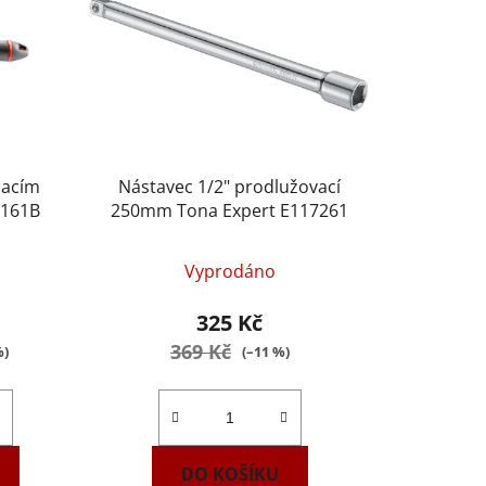
nacím
Nástavec 1/2" prodlužovací
.161B
250mm Tona Expert E117261
Vyprodáno
325 Kč
369 Kč
%)
(–11 %)
DO KOŠÍKU