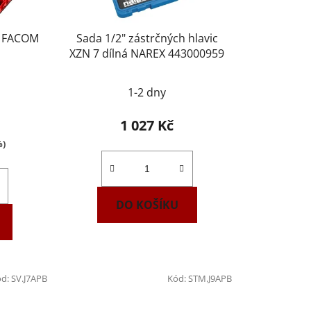
lů FACOM
Sada 1/2" zástrčných hlavic
XZN 7 dílná NAREX 443000959
1-2 dny
1 027 Kč
%)
DO KOŠÍKU
ód:
SV.J7APB
Kód:
STM.J9APB