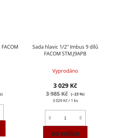
us FACOM
Sada hlavic 1/2" Imbus 9 dílů
FACOM STM.J9APB
Vyprodáno
3 029 Kč
3 985 Kč
%)
(–23 %)
Měrná
3 029 Kč / 1 ks
cena:
DO KOŠÍKU