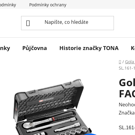
odmínky
Podmínky ochrany osobních údajů
Reklamace 
ínky
Půjčovna
Historie značky TONA
K
Domů
/
Gola
SL.161-
Gol
FA
Průmě
Neoho
hodnoc
Značka
produk
SL.161
je