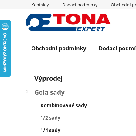
Přejít
Kontakty
Dodací podmínky
Obchodní p
na
obsah
Obchodní podmínky
Dodací podm
P
K
Přeskočit
Výprodej
a
o
kategorie
t
s
Gola sady
e
t
g
r
Kombinované sady
o
a
r
1/2 sady
i
n
e
n
1/4 sady