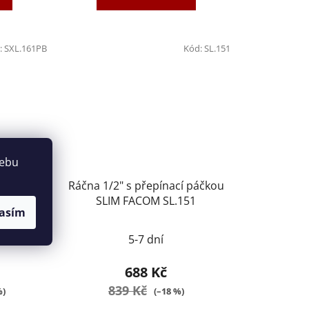
:
SXL.161PB
Kód:
SL.151
webu
1/2" s
Ráčna 1/2" s přepínací páčkou
chutěsná
SLIM FACOM SL.151
asím
PB
rné
5-7 dní
ení
tu
688 Kč
839 Kč
%)
(–18 %)