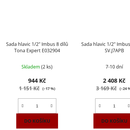
Sada hlavic 1/2" Imbus 8 dílů
Sada hlavic 1/2" Imb
Tona Expert E032904
SV.J7APB
Průměrné
Skladem
(2 ks)
7-10 dní
hodnocení
produktu
944 Kč
2 408 Kč
je
1 151 Kč
3 169 Kč
(–17 %)
(–24 
4,3
z
5
hvězdiček.
DO KOŠÍKU
DO KOŠÍKU