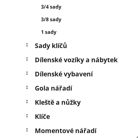
í
3/4 sady
p
a
3/8 sady
n
1 sady
e
l
Sady klíčů
Dílenské vozíky a nábytek
Dílenské vybavení
Gola nářadí
Kleště a nůžky
Klíče
Momentové nářadí