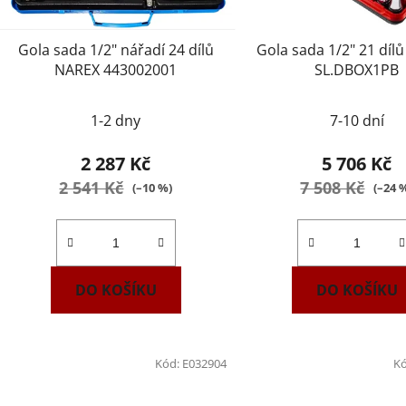
Gola sada 1/2" nářadí 24 dílů
Gola sada 1/2" 21 dí
NAREX 443002001
SL.DBOX1PB
1-2 dny
7-10 dní
2 287 Kč
5 706 Kč
2 541 Kč
7 508 Kč
(–10 %)
(–24 
DO KOŠÍKU
DO KOŠÍKU
Kód:
E032904
K