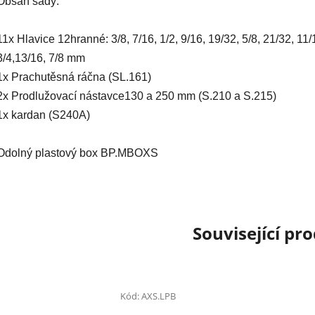
Obsah sady:
11x Hlavice 12hranné: 3/8, 7/16, 1/2, 9/16, 19/32, 5/8, 21/32, 11/
3/4,13/16, 7/8 mm
1x Prachutěsná ráčna (SL.161)
2x Prodlužovací nástavce130 a 250 mm (S.210 a S.215)
1x kardan (S240A)
Odolný plastový box BP.MBOXS
Související pr
Kód:
AXS.LPB