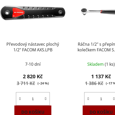
Převodový nástavec plochý
Ráčna 1/2" s přepí
1/2" FACOM AXS.LPB
kolečkem FACOM S
7-10 dní
Skladem
(1 ks)
2 820 Kč
1 137 Kč
3 711 Kč
1 386 Kč
(–24 %)
(–17 
DO KOŠÍKU
DO KOŠÍKU