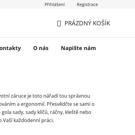
Přihlášení
Registrace
a vrácení zboží
Historie značky TONA
O nás
PRÁZDNÝ KOŠÍK
NÁKUPNÍ
KOŠÍK
ontakty
O nás
Napište nám
votní záruce je toto nářadí tou správnou
ováním a ergonomií. Přesvědčte se sami o
gola sady, sady klíčů, ráčny, kleště nebo
ro Vaší každodenní práci.