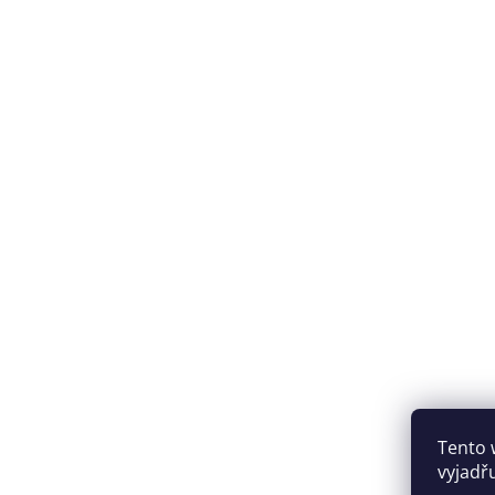
Tento 
vyjadř