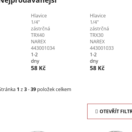
Hlavice
Hlavice
1/4"
1/4"
zástrčná
zástrčná
TRX40
TRX30
NAREX
NAREX
443001034
443001033
1-2
1-2
dny
dny
58 Kč
58 Kč
Stránka
1
z
3
-
39
položek celkem
OTEVŘÍT FILT
V