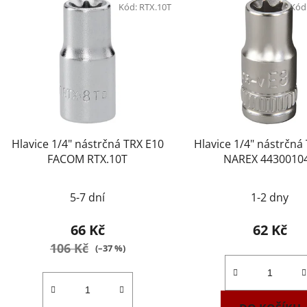
ý
Kód:
RTX.10T
Kód
p
i
s
p
r
o
d
Hlavice 1/4" nástrčná TRX E10
Hlavice 1/4" nástrčná
u
FACOM RTX.10T
NAREX 4430010
k
t
5-7 dní
1-2 dny
ů
66 Kč
62 Kč
106 Kč
(–37 %)