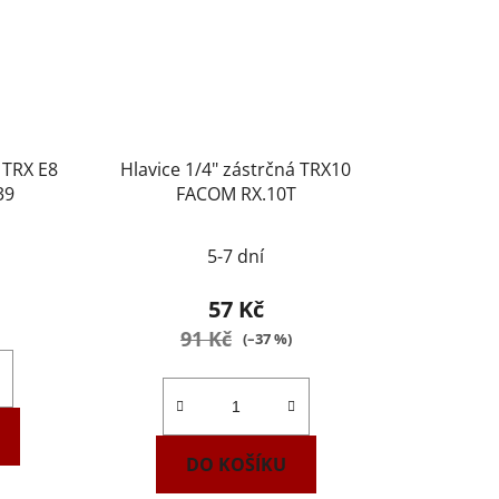
 TRX E8
Hlavice 1/4" zástrčná TRX10
39
FACOM RX.10T
5-7 dní
57 Kč
91 Kč
(–37 %)
DO KOŠÍKU