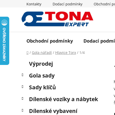
Přejít
Kontakty
Dodací podmínky
Obchodní p
na
obsah
Obchodní podmínky
Dodací podm
Domů
/
Gola nářadí
/
Hlavice Torx
/
1/4
P
K
Přeskočit
Výprodej
a
o
kategorie
t
s
Gola sady
e
t
g
r
Sady klíčů
o
a
r
Dílenské vozíky a nábytek
i
n
e
n
Dílenské vybavení
í