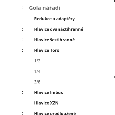
p
Gola nářadí
a
n
Redukce a adaptéry
e
Hlavice dvanáctihranné
l
Hlavice šestihranné
Hlavice Torx
1/2
1/4
3/8
Hlavice Imbus
Hlavice XZN
Hlavice prodloužené