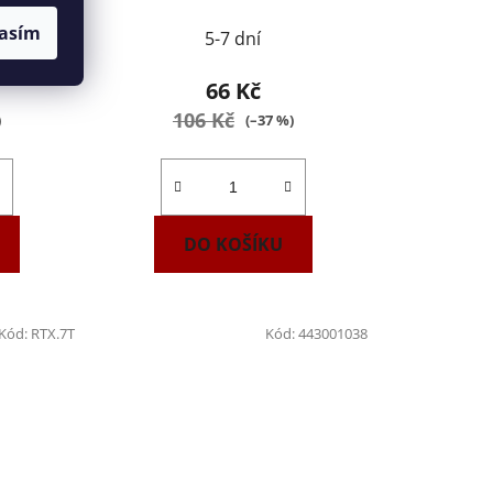
asím
5-7 dní
66 Kč
106 Kč
)
(–37 %)
DO KOŠÍKU
Kód:
RTX.7T
Kód:
443001038