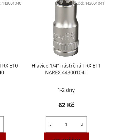
:
443001040
Kód:
443001041
r
o
d
u
k
t
ů
 TRX E10
Hlavice 1/4" nástrčná TRX E11
40
NAREX 443001041
1-2 dny
62 Kč