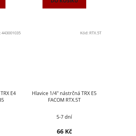
DO KOŠÍKU
:
443001035
Kód:
RTX.5T
 TRX E4
Hlavice 1/4" nástrčná TRX E5
35
FACOM RTX.5T
5-7 dní
66 Kč