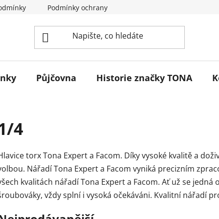
odmínky
Podmínky ochrany osobních údajů
Reklamace 
ínky
Půjčovna
Historie značky TONA
K
1/4
Hlavice torx Tona Expert a Facom. Díky vysoké kvalitě a doži
volbou. Nářadí Tona Expert a Facom vyniká precizním zprac
všech kvalitách nářadí Tona Expert a Facom. Ať už se jedná o 
šroubováky, vždy splní i vysoká očekáváni. Kvalitní nářadí p
Nejprodávanější