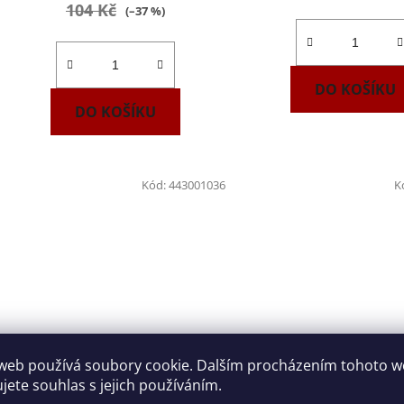
104 Kč
(–37 %)
DO KOŠÍKU
DO KOŠÍKU
Kód:
443001036
K
Hlavice 1/4" nástrčná TRX E5
Hlavice 1/4" nástrčná
web používá soubory cookie. Dalším procházením tohoto 
NAREX 443001036
Tona Expert E03
ujete souhlas s jejich používáním.