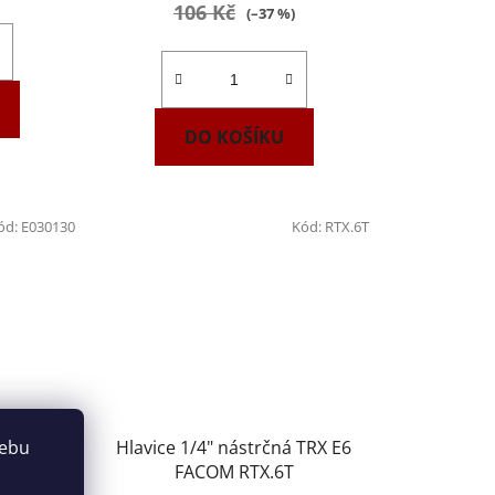
106 Kč
(–37 %)
DO KOŠÍKU
ód:
E030130
Kód:
RTX.6T
 TRX E5
Hlavice 1/4" nástrčná TRX E6
webu
0130
FACOM RTX.6T