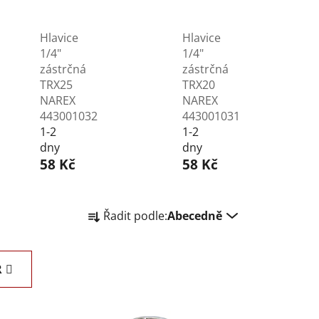
Hlavice
Hlavice
1/4"
1/4"
zástrčná
zástrčná
TRX25
TRX20
NAREX
NAREX
443001032
443001031
1-2
1-2
dny
dny
58 Kč
58 Kč
Ř
Řadit podle:
Abecedně
a
z
e
R
n
í
p