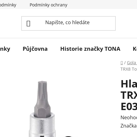
odmínky
Podmínky ochrany osobních údajů
Reklamace 
ínky
Půjčovna
Historie značky TONA
K
Domů
/
Gola
TRX8 To
Hla
TR
E0
Průmě
Neoho
hodnoc
Značka
produk