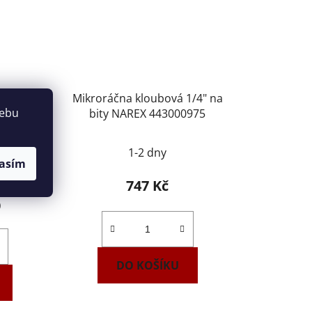
užovací
Mikroráčna kloubová 1/4" na
webu
11ST
bity NAREX 443000975
1-2 dny
asím
747 Kč
)
DO KOŠÍKU