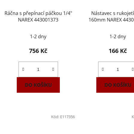
Ráčna s přepínací páčkou 1/4"
Nástavec s rukojetí
NAREX 443001373
160mm NAREX 4430
1-2 dny
1-2 dny
756 Kč
166 Kč
DO KOŠÍKU
DO KOŠÍKU
Kód:
E117356
K