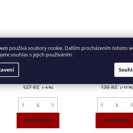
Nástavec 1/4" prodlužovací
Nástavec 1/4" prodl
web používá soubory cookie. Dalším procházením tohoto 
100mm Tona Expert E117356
150mm FACOM R.2
ujete souhlas s jejich používáním.
Skladem
(1 ks)
Skladem
(1 ks)
tavení
Souhl
121 Kč
120 Kč
127 Kč
136 Kč
(–4 %)
(–11 %
DO KOŠÍKU
DO KOŠÍKU