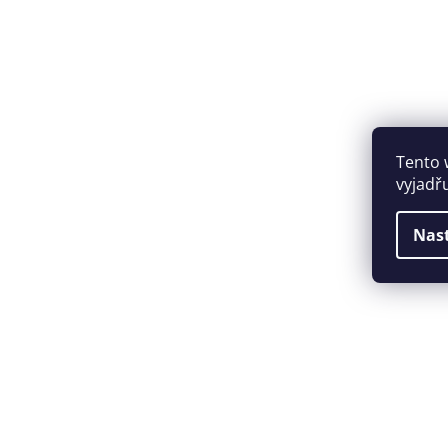
Tento 
vyjadř
Nas