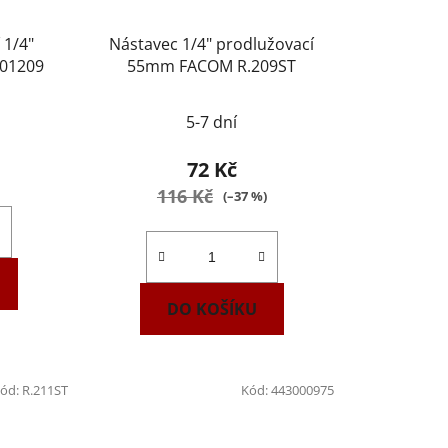
 1/4"
Nástavec 1/4" prodlužovací
01209
55mm FACOM R.209ST
5-7 dní
72 Kč
116 Kč
(–37 %)
DO KOŠÍKU
ód:
R.211ST
Kód:
443000975