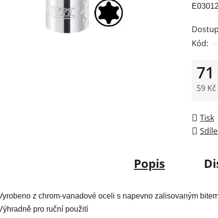
E030120
je
0,0
Dostup
z
Kód:
5
hvězdič
71
59 Kč
Měrná
Tisk
Sdíle
Popis
Di
Vyrobeno z chrom-vanadové oceli s napevno zalisovaným bite
Výhradně pro ruční použití