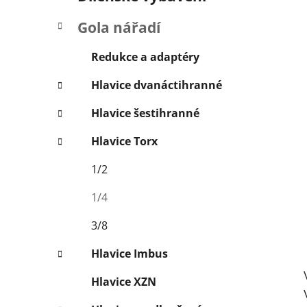
í
p
Gola nářadí
a
n
Redukce a adaptéry
e
Hlavice dvanáctihranné
l
Hlavice šestihranné
Hlavice Torx
1/2
1/4
3/8
Hlavice Imbus
Hlavice XZN