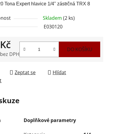
 Tona Expert hlavice 1/4" zástrčná TRX 8
nost
Skladem
(2 ks)
E030120
ek.
 Kč
DO KOŠÍKU
 bez DPH
 cena:
Zeptat se
Hlídat
t
skuze
Doplňkové parametry
m