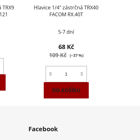
á TRX9
Hlavice 1/4" zástrčná TRX40
0121
FACOM RX.40T
5-7 dní
68 Kč
109 Kč
(–37 %)
DO KOŠÍKU
Facebook