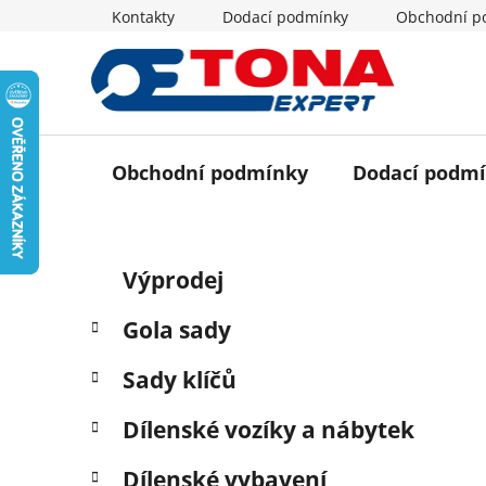
Přejít
Kontakty
Dodací podmínky
Obchodní p
na
obsah
Obchodní podmínky
Dodací podm
P
K
Přeskočit
Výprodej
a
o
kategorie
t
s
Gola sady
e
t
g
r
Sady klíčů
o
a
r
Dílenské vozíky a nábytek
i
n
e
n
Dílenské vybavení