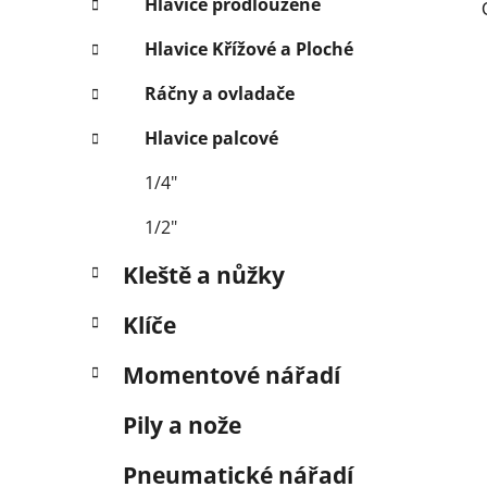
Hlavice prodloužené
Hlavice Křížové a Ploché
Ráčny a ovladače
Hlavice palcové
1/4"
1/2"
Kleště a nůžky
Klíče
Momentové nářadí
Pily a nože
Pneumatické nářadí