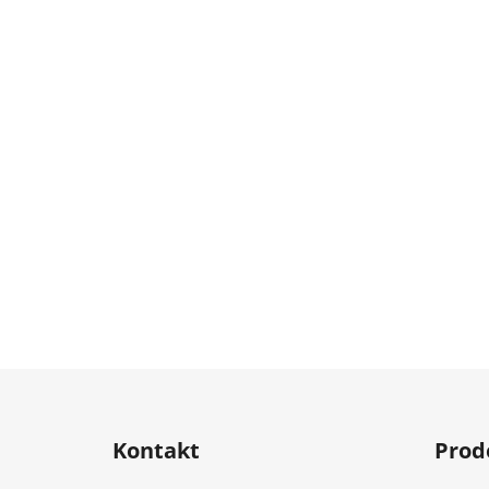
Z
á
Kontakt
Prod
p