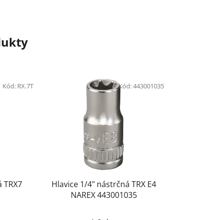
dukty
Kód:
RX.7T
Kód:
443001035
á TRX7
Hlavice 1/4" nástrčná TRX E4
NAREX 443001035