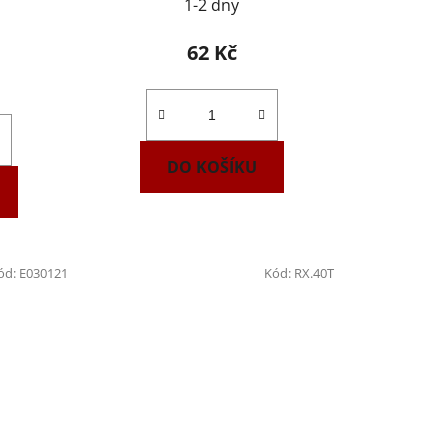
1-2 dny
62 Kč
DO KOŠÍKU
ód:
E030121
Kód:
RX.40T