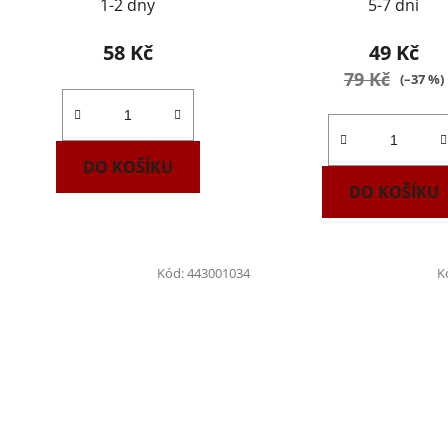
1-2 dny
5-7 dní
58 Kč
49 Kč
79 Kč
(–37 %)
DO KOŠÍKU
DO KOŠÍKU
Kód:
443001034
K