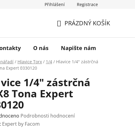
Přihlášení
Registrace
a vrácení zboží
Historie značky TONA
O nás
PRÁZDNÝ KOŠÍK
NÁKUPNÍ
KOŠÍK
ontakty
O nás
Napište nám
 nářadí
/
Hlavice Torx
/
1/4
/
Hlavice 1/4" zástrčná
na Expert E030120
vice 1/4" zástrčná
X8 Tona Expert
30120
rné
dnoceno
Podrobnosti hodnocení
ení
:
Expert by Facom
tu