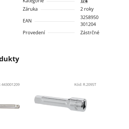
Kategorie
1/4
Záruka
2 roky
3258950
EAN
301204
Provedení
Zástrčné
odukty
:
443001209
Kód:
R.209ST