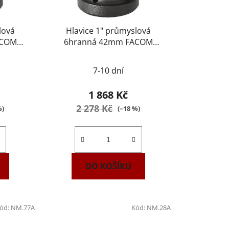
lová
Hlavice 1" průmyslová
ACOM
6hranná 42mm FACOM
NM.42A
7-10 dní
1 868 Kč
2 278 Kč
%)
(–18 %)
DO KOŠÍKU
ód:
NM.77A
Kód:
NM.28A