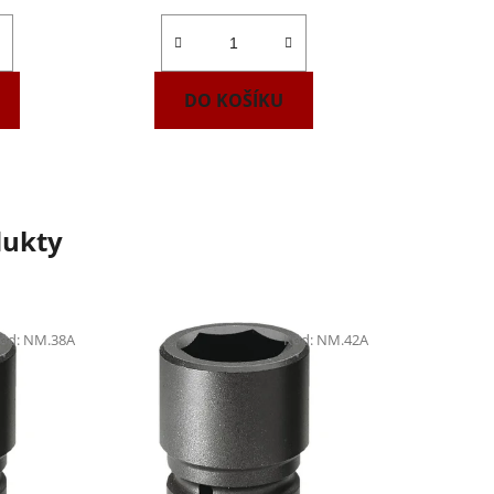
DO KOŠÍKU
dukty
ód:
NM.38A
Kód:
NM.42A