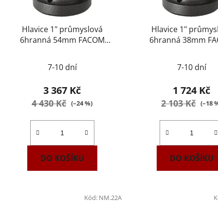
Hlavice 1" průmyslová
Hlavice 1" průmys
6hranná 54mm FACOM
6hranná 38mm F
NM.54A
NM.38A
7-10 dní
7-10 dní
3 367 Kč
1 724 Kč
4 430 Kč
2 103 Kč
(–24 %)
(–18 
DO KOŠÍKU
DO KOŠÍKU
Kód:
NM.22A
K