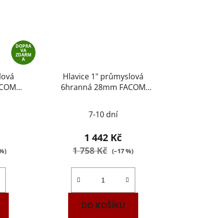
DOPRA
VA
ZDARM
A
lová
Hlavice 1" průmyslová
ACOM
6hranná 28mm FACOM
NM.28A
7-10 dní
1 442 Kč
1 758 Kč
 %)
(–17 %)
DO KOŠÍKU