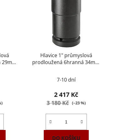
lová
Hlavice 1" průmyslová
ná 29mm
prodloužená 6hranná 34mm
A
FACOM NM.34LA
7-10 dní
2 417 Kč
3 180 Kč
%)
(–23 %)
DO KOŠÍKU