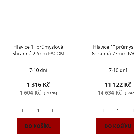
Hlavice 1" průmyslová
Hlavice 1" průmys
6hranná 22mm FACOM
6hranná 77mm F
NM.22A
NM.77A
7-10 dní
7-10 dní
1 316 Kč
11 122 Kč
1 604 Kč
14 634 Kč
(–17 %)
(–24
DO KOŠÍKU
DO KOŠÍKU