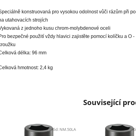
Speciálně konstruovaná pro vysokou odolnost vůči rázům při pou
na utahovacích strojích
Vykovaná z jednoho kusu chrom-molybdenové oceli
Pro bezpečné použití vždy hlavici zajistěte pomocí kolíčku a O -
kroužku
Celková délka: 96 mm
Celková hmotnost: 2,4 kg
Související pr
Kód:
NM.50LA
Kó