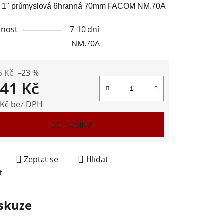
e 1" průmyslová 6hranná 70mm FACOM NM.70A
nost
7-10 dní
NM.70A
ek.
6 Kč
–23 %
841 Kč
 Kč bez DPH
 cena:
DO KOŠÍKU
Zeptat se
Hlídat
t
skuze