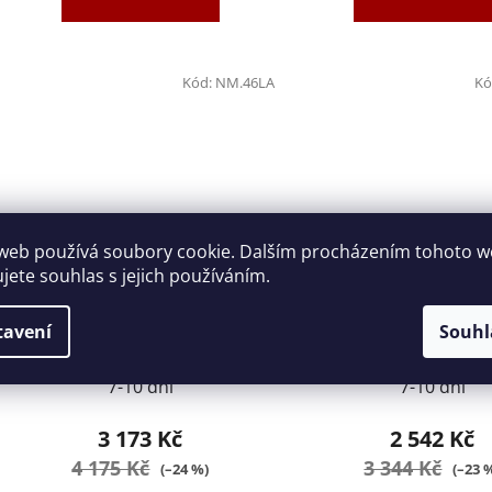
Kód:
NM.46LA
Kó
web používá soubory cookie. Dalším procházením tohoto 
ujete souhlas s jejich používáním.
Hlavice 1" průmyslová
Hlavice 1" průmys
prodloužená 6hranná 46mm
prodloužená 6hran
tavení
Souhl
FACOM NM.46LA
FACOM NM.38L
7-10 dní
7-10 dní
3 173 Kč
2 542 Kč
4 175 Kč
3 344 Kč
(–24 %)
(–23 