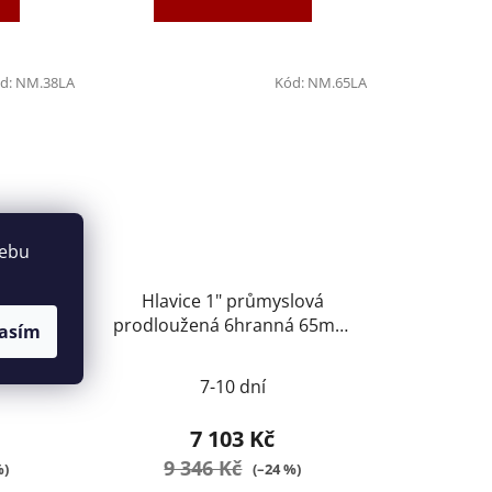
d:
NM.38LA
Kód:
NM.65LA
webu
lová
Hlavice 1" průmyslová
ná 38mm
prodloužená 6hranná 65mm
asím
A
FACOM NM.65LA
7-10 dní
7 103 Kč
9 346 Kč
%)
(–24 %)