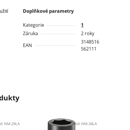
Doplňkové parametry
žití
Kategorie
1
Záruka
2 roky
3148516
EAN
562111
odukty
d:
NM.29LA
Kód:
NM.34LA