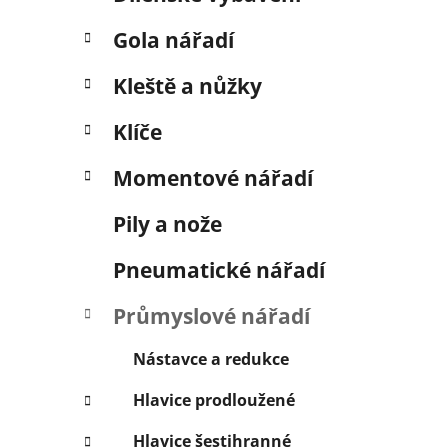
í
p
Gola nářadí
a
n
Kleště a nůžky
e
Klíče
l
Momentové nářadí
Pily a nože
Pneumatické nářadí
Průmyslové nářadí
Nástavce a redukce
Hlavice prodloužené
Hlavice šestihranné