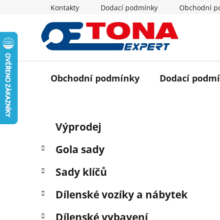
Přejít
Kontakty
Dodací podmínky
Obchodní p
na
obsah
Obchodní podmínky
Dodací podm
P
K
Přeskočit
Výprodej
a
o
kategorie
t
s
Gola sady
e
t
g
r
Sady klíčů
o
a
r
Dílenské vozíky a nábytek
i
n
e
n
Dílenské vybavení