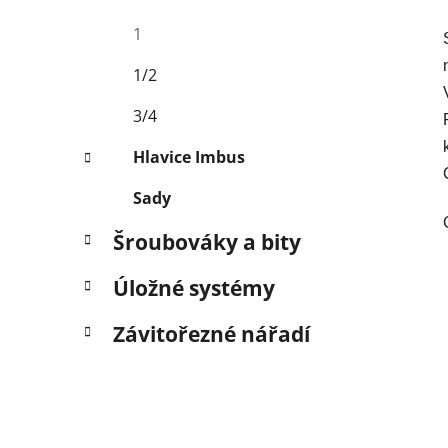
1
1/2
3/4
Hlavice Imbus
Sady
Šroubováky a bity
Úložné systémy
Závitořezné nářadí