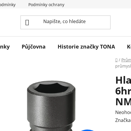
odmínky
Podmínky ochrany osobních údajů
Reklamace 
ínky
Půjčovna
Historie značky TONA
K
Domů
/
Prům
průmys
Hla
6h
NM
Průmě
Neoho
hodnoc
Značka
produk