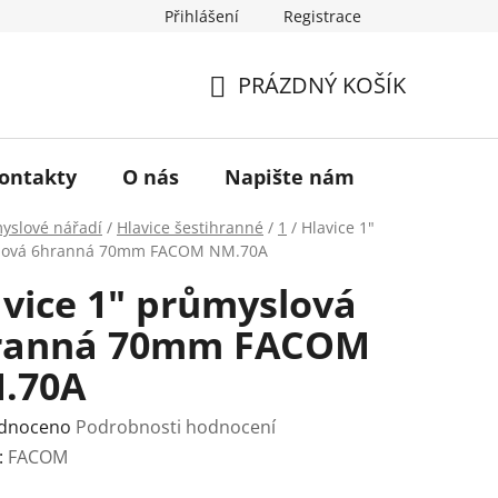
Přihlášení
Registrace
a vrácení zboží
Historie značky TONA
O nás
PRÁZDNÝ KOŠÍK
NÁKUPNÍ
KOŠÍK
ontakty
O nás
Napište nám
yslové nářadí
/
Hlavice šestihranné
/
1
/
Hlavice 1"
lová 6hranná 70mm FACOM NM.70A
vice 1" průmyslová
ranná 70mm FACOM
.70A
rné
dnoceno
Podrobnosti hodnocení
ení
:
FACOM
tu