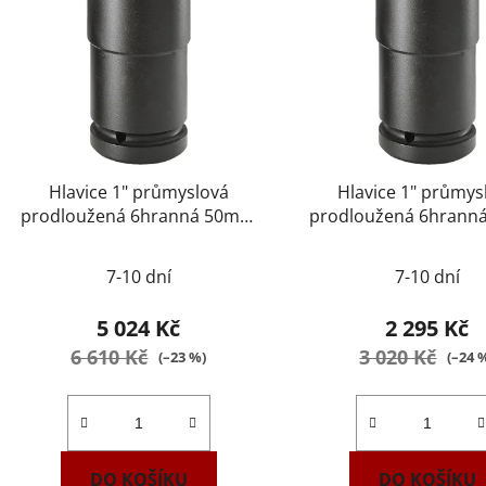
Hlavice 1" průmyslová
Hlavice 1" průmys
prodloužená 6hranná 50mm
prodloužená 6hran
FACOM NM.50LA
FACOM NM.29L
7-10 dní
7-10 dní
5 024 Kč
2 295 Kč
6 610 Kč
3 020 Kč
(–23 %)
(–24 
DO KOŠÍKU
DO KOŠÍKU