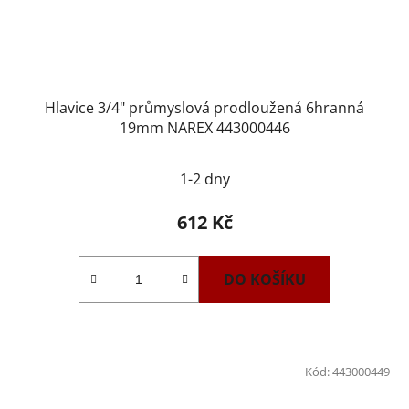
Hlavice 3/4" průmyslová prodloužená 6hranná
19mm NAREX 443000446
1-2 dny
612 Kč
DO KOŠÍKU
Kód:
443000449