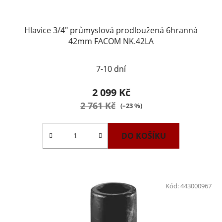
Hlavice 3/4" průmyslová prodloužená 6hranná
42mm FACOM NK.42LA
7-10 dní
2 099 Kč
2 761 Kč
(–23 %)
DO KOŠÍKU
Kód:
443000967