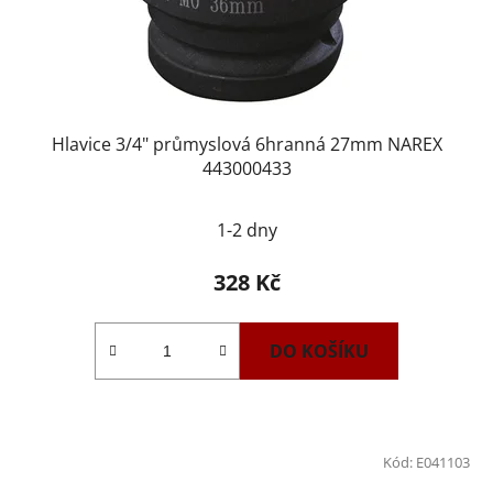
Hlavice 3/4" průmyslová 6hranná 27mm NAREX
443000433
1-2 dny
328 Kč
DO KOŠÍKU
Kód:
E041103