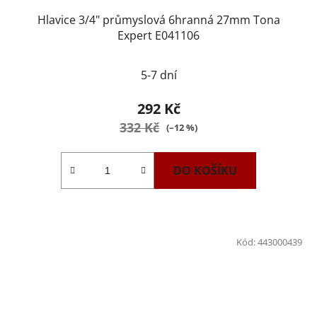
Hlavice 3/4" průmyslová 6hranná 27mm Tona
Expert E041106
5-7 dní
292 Kč
332 Kč
(–12 %)
DO KOŠÍKU
Kód:
443000439