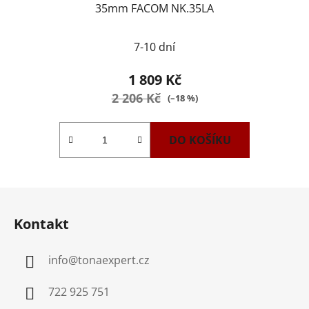
35mm FACOM NK.35LA
7-10 dní
1 809 Kč
2 206 Kč
(–18 %)
DO KOŠÍKU
Z
á
Kontakt
p
a
info
@
tonaexpert.cz
t
í
722 925 751