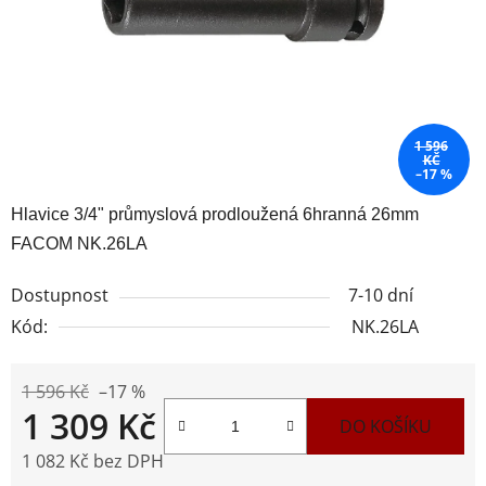
1 596
KČ
–17 %
Hlavice 3/4" průmyslová prodloužená 6hranná 26mm
FACOM NK.26LA
Dostupnost
7-10 dní
Kód:
NK.26LA
1 596 Kč
–17 %
1 309 Kč
DO KOŠÍKU
1 082 Kč bez DPH