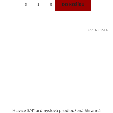
DO KOŠÍKU
Kód:
NK.35LA
Hlavice 3/4" průmyslová prodloužená 6hranná