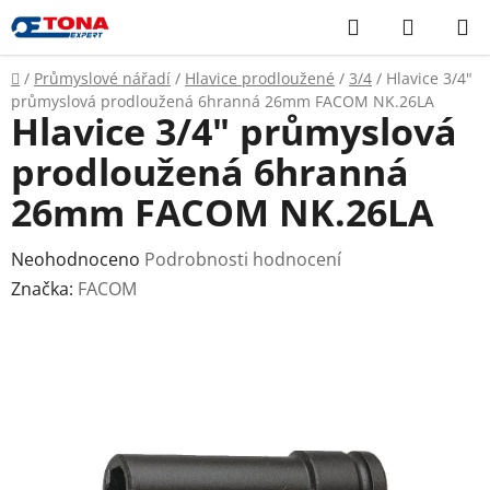
Přejít
Hledat
NÁKUP
na
KOŠÍK
obsah
Domů
/
Průmyslové nářadí
/
Hlavice prodloužené
/
3/4
/
Hlavice 3/4"
průmyslová prodloužená 6hranná 26mm FACOM NK.26LA
Hlavice 3/4" průmyslová
prodloužená 6hranná
26mm FACOM NK.26LA
Průměrné
Neohodnoceno
Podrobnosti hodnocení
hodnocení
Značka:
FACOM
produktu
je
0,0
z
5
hvězdiček.